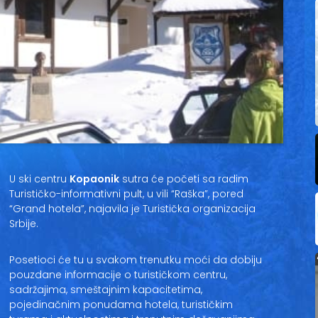
U ski centru
Kopaonik
sutra će početi sa radim
Turističko-informativni pult, u vili “Raška”, pored
“Grand hotela”, najavila je Turistička organizacija
Srbije.
Posetioci će tu u svakom trenutku moći da dobiju
pouzdane informacije o turističkom centru,
sadržajima, smeštajnim kapacitetima,
pojedinačnim ponudama hotela, turističkim