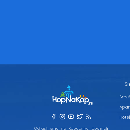
Sm
Smeš
Apar
Hote
Odrasli smo na Kopaoniku. Upoznali