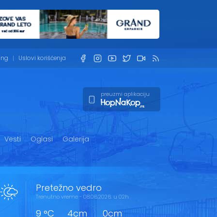
ing
Uslovi korišćenja
preuzmi aplikaciju
Vesti
Oglasi
Galerija
Pretežno vedro
Trenutno vreme - 08.06.2026. u 02h
9 °C
4cm
0cm