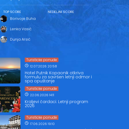
TOP SCORE
NEDELJNI SCORE
Borivoje Buha
Lenka Vasić
Dunja Arsić
Turisticke ponude
12.07.2026 20:58
Hotel Putnik Kopaonik otkriva
formulu za savršen letnji odmor i
spa opuštanje
Turisticke ponude
22.06.2026 14:11
Kraljevi čardaci: Letnji program
2026
Turisticke ponude
17.06.2026 19:10