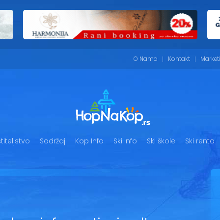
O Nama
Kontakt
Market
iteljstvo
Sadržaj
Kop Info
Ski info
Ski škole
Ski renta