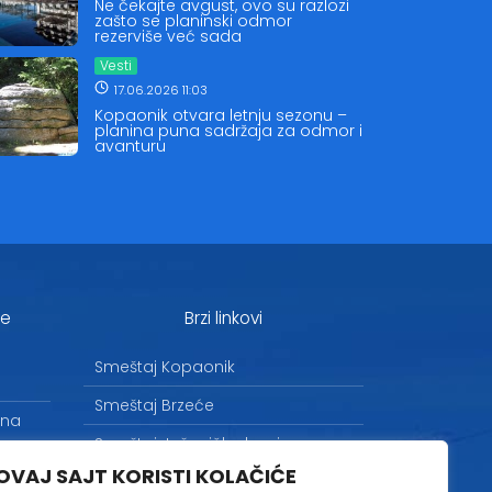
Ne čekajte avgust, ovo su razlozi
zašto se planinski odmor
rezerviše već sada
Vesti
17.06.2026 11:03
Kopaonik otvara letnju sezonu –
planina puna sadržaja za odmor i
avanturu
je
Brzi linkovi
Smeštaj Kopaonik
Smeštaj Brzeće
 na
Smeštaj Jošanička banja
OVAJ SAJT KORISTI KOLAČIĆE
Uslovi korišćenja