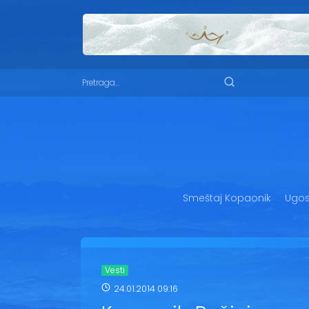
Smeštaj Kopaonik
Ugost
Vesti
24.01.2014 09:16