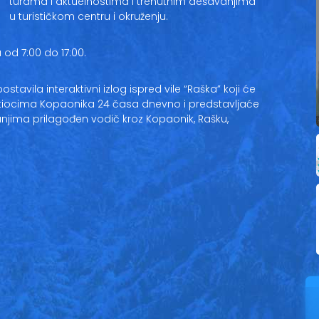
turama i aktuelnostima i trenutnim dešavanjima
u turističkom centru i okruženju.
od 7:00 do 17:00.
stavila interaktivni izlog ispred vile “Raška” koji će
setiocima Kopaonika 24 časa dnevno i predstavljaće
anjima prilagođen vodič kroz Kopaonik, Rašku,