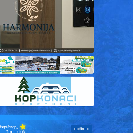
opširnije
Top skijaš