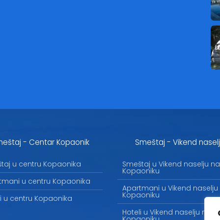
eštaj - Centar Kopaonik
Smeštaj - Vikend nasel
taj u centru Kopaonika
Smeštaj u Vikend naselju na
Kopaoniku
tmani u centru Kopaonika
Apartmani u Vikend naselju
Kopaoniku
li u centru Kopaonika
Hoteli u Vikend naselju na
Kopaoniku