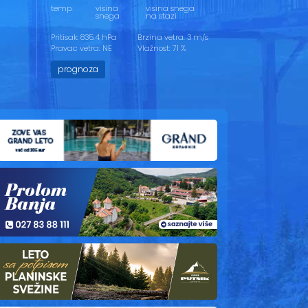
temp.
visina
visina snega
snega
na stazi
Pritisak: 835.4 hPa
Brzina vetra: 3 m/s
Pravac vetra: NE
Vlažnost: 71 %
prognoza