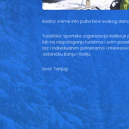
Radno vreme info pulta biće svakog dana 
Turističko-sportska organizacija Raška je po
biti na raspolaganju turistima i svim po
brz i individualnim potrebama i interesov
Jošaničku Banju i Goliju.
Izvor: Tanjug