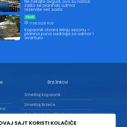
Ne čekajte avgust, ovo su razlozi
zašto se planinski odmor
rezerviše već sada
Vesti
17.06.2026 11:03
Kopaonik otvara letnju sezonu –
planina puna sadržaja za odmor i
avanturu
je
Brzi linkovi
Smeštaj Kopaonik
Smeštaj Brzeće
 na
Smeštaj Jošanička banja
OVAJ SAJT KORISTI KOLAČIĆE
Uslovi korišćenja