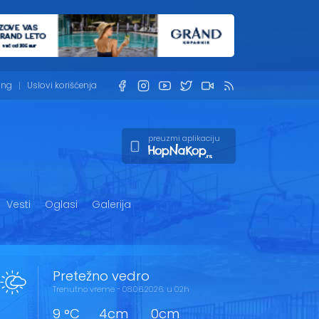
ing
Uslovi korišćenja
preuzmi aplikaciju
Vesti
Oglasi
Galerija
Pretežno vedro
Trenutno vreme - 08.06.2026. u 02h
9 °C
4cm
0cm