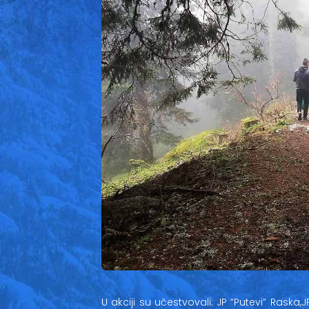
U akciji su učestvovali: JP “Putevi” Raska,J