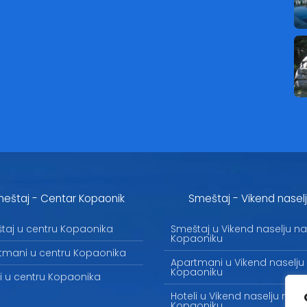
eštaj - Centar Kopaonik
Smeštaj - Vikend nasel
taj u centru Kopaonika
Smeštaj u Vikend naselju na
Kopaoniku
tmani u centru Kopaonika
Apartmani u Vikend naselju
Kopaoniku
li u centru Kopaonika
Hoteli u Vikend naselju na
Kopaoniku