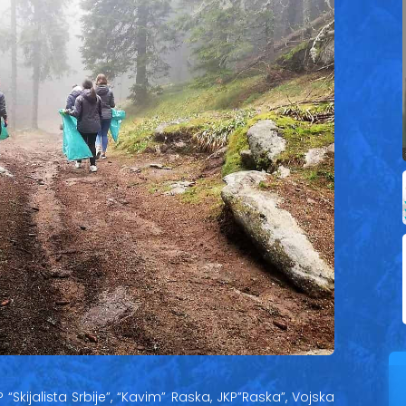
P “Skijalista Srbije”, “Kavim” Raska, JKP”Raska”, Vojska