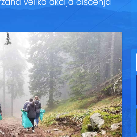
žana velika akcija čišćenja