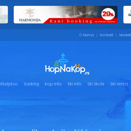
O Nama
Kontakt
Market
iteljstvo
Sadržaj
Kop Info
Ski info
Ski škole
Ski renta