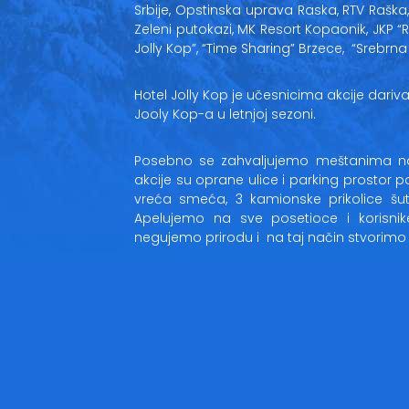
Srbije, Opstinska uprava Raska, RTV Raška
Zeleni putokazi, MK Resort Kopaonik, JKP “Ras
Jolly Kop”, “Time Sharing” Brzece, “Srebrna 
Hotel Jolly Kop je učesnicima akcije dar
Jooly Kop-a u letnjoj sezoni.
Posebno se zahvaljujemo meštanima nas
akcije su oprane ulice i parking prostor p
vreća smeća, 3 kamionske prikolice šu
Apelujemo na sve posetioce i korisn
negujemo prirodu i na taj način stvorimo se