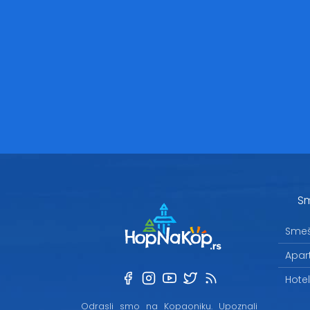
Sm
Smeš
Apar
Hote
Odrasli smo na Kopaoniku. Upoznali