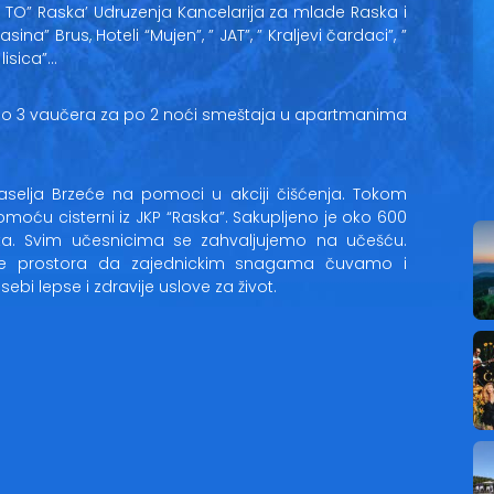
, TO” Raska’ Udruzenja Kancelarija za mlade Raska i
ina” Brus, Hoteli “Mujen”, ” JAT”, ” Kraljevi čardaci”, ”
lisica”…
ivao 3 vaučera za po 2 noći smeštaja u apartmanima
elja Brzeće na pomoci u akciji čišćenja. Tokom
omoću cisterni iz JKP “Raska”. Sakupljeno je oko 600
ta. Svim učesnicima se zahvaljujemo na učešću.
ike prostora da zajednickim snagama čuvamo i
bi lepse i zdravije uslove za život.