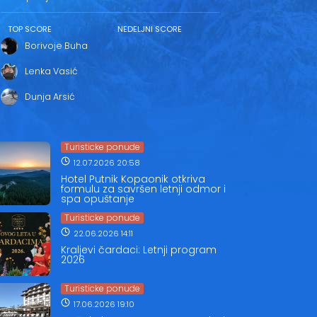
TOP SCORE
NEDELJNI SCORE
Borivoje Buha
Lenka Vasić
Dunja Arsić
Turisticke ponude
12.07.2026 20:58
Hotel Putnik Kopaonik otkriva
formulu za savršen letnji odmor i
spa opuštanje
Turisticke ponude
22.06.2026 14:11
Kraljevi čardaci: Letnji program
2026
Turisticke ponude
17.06.2026 19:10