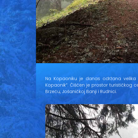
Na Kopaoniku je danas održana velika ak
Kopaonik”. Čišćen je prostor turističkog
Brzeću, Jošaničkoj Banji i Rudnici.