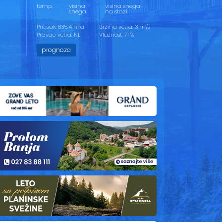
temp.
visina
visina snega
snega
na stazi
Pritisak: 835.4 hPa
Brzina vetra: 3 m/s
Pravac vetra: NE
Vlažnost: 71 %
prognoza