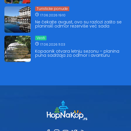
Turisticke ponude
17.06.2026 19:10
Ne čekajte avgust, ovo su razlozi zašto se
planinski odmor rezerviše već sada
Vesti
17.06.2026 11:03
Kopaonik otvara letnju sezonu – planina
puna sadržaja za odmor i avanturu