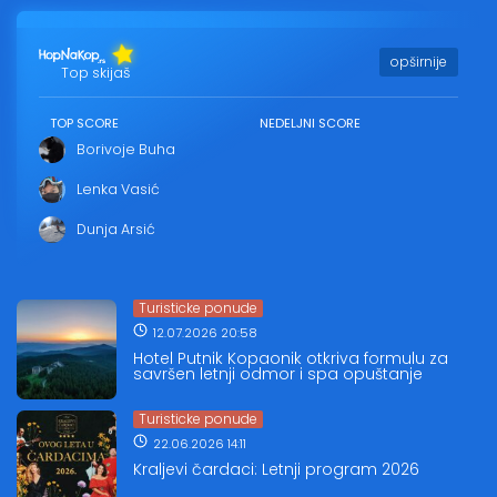
opširnije
Top skijaš
TOP SCORE
NEDELJNI SCORE
Borivoje Buha
Lenka Vasić
Dunja Arsić
Turisticke ponude
12.07.2026 20:58
Hotel Putnik Kopaonik otkriva formulu za
savršen letnji odmor i spa opuštanje
Turisticke ponude
22.06.2026 14:11
Kraljevi čardaci: Letnji program 2026