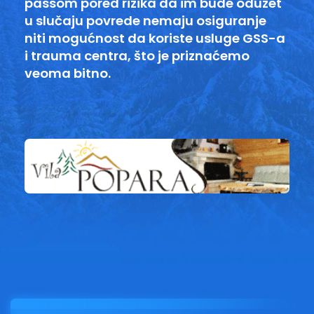
passom pored rizika da im bude oduzet
u slučaju povrede nemaju osiguranje
niti mogućnost da koriste usluge GSS-a
i trauma centra, što je priznaćemo
veoma bitno.