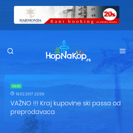
Smeštaj Kopaonik
Ugostiteljstvo
Sadržaj
Kop Info
Vesti
19.02.2017 22:59
Ski info
VAŽNO !!! Kraj kupovine ski passa od
preprodavaca
Ski škole
Ski renta