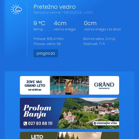
Pretežno vedro
Trenutno vreme - 08.06.2026. u 02h
9 °C
4cm
0cm
temp.
visina snega
visina snega na stazi
Pritisak: 835.4 hPa
Brzina vetra: 3 m/s
Pravac vetra: NE
Vlažnost: 71 %
prognoza