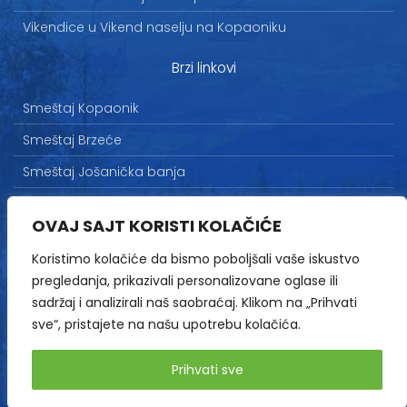
Vikendice u Vikend naselju na Kopaoniku
Brzi linkovi
Smeštaj Kopaonik
Smeštaj Brzeće
Smeštaj Jošanička banja
Uslovi korišćenja
OVAJ SAJT KORISTI KOLAČIĆE
Marketing
Koristimo kolačiće da bismo poboljšali vaše iskustvo
Politika privatnosti
pregledanja, prikazivali personalizovane oglase ili
Kontakt
sadržaj i analizirali naš saobraćaj. Klikom na „Prihvati
sve“, pristajete na našu upotrebu kolačića.
Copyright© 2013-2026 | HopNaKop
Prihvati sve
Sva prava zadržana / All rights reserved