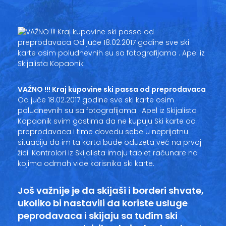
Vesti
Oglasi
Galerija
VAŽNO !!! Kraj kupovine ski passa od preprodavaca
Copyright© 2020
Od juče 18.02.2017 godine sve ski karte osim
HopNaKop
poludnevnih su sa fotografijama . Apel iz Skijalista
Kopaonik svim gostima da ne kupuju Ski karte od
preprodavaca i time dovedu sebe u neprijatnu
situaciju da im ta karta bude oduzeta već na prvoj
žici. Kontrolori iz Skijalista imaju tablet računare na
kojima odmah vide korisnika ski karte.
Još važnije je da skijaši i borderi shvate,
ukoliko bi nastavili da koriste usluge
peprodavaca i skijaju sa tuđim ski