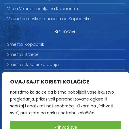
Vile u Vikend naselju na Kopaoniku
Vikendice u Vikend naselju na Kopaoniku
Brzi linkovi
Smeštaj Kopaonik
Smeštaj Brzeće
Smeštaj Jošanička banja
Uslovi korišćenja
OVAJ SAJT KORISTI KOLAČIĆE
Marketing
Koristimo kolačiće da bismo poboljšali vaše iskustvo
Politika privatnosti
pregledanja, prikazivali personalizovane oglase ili
Kontakt
sadržaj i analizirali naš saobraćaj. Klikom na „Prihvati
sve“, pristajete na našu upotrebu kolačića.
Copyright© 2013-2026 | HopNaKop
Prihvati sve
Sva prava zadržana / All rights reserved