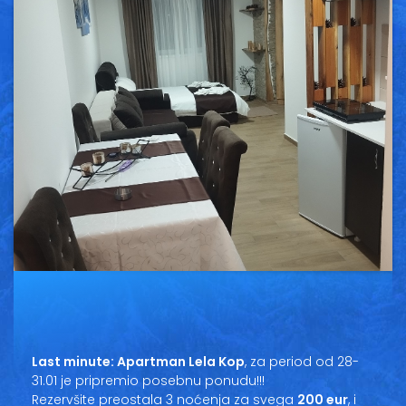
Vesti
Oglasi
Galerija
Copyright© 2020
HopNaKop
Last minute: Apartman Lela Kop
, za period od 28-
31.01 je pripremio posebnu ponudu!!!
Rezervšite preostala 3 noćenja za svega
200 eur
, i