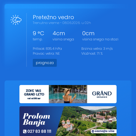
Pretežno vedro
Trenutno vreme - 08.06.2026. u 02h
9 °C
4cm
0cm
temp.
visina snega
visina snega na stazi
Pritisak: 835.4 hPa
Brzina vetra: 3 m/s
Pravac vetra: NE
Vlažnost: 71 %
prognoza