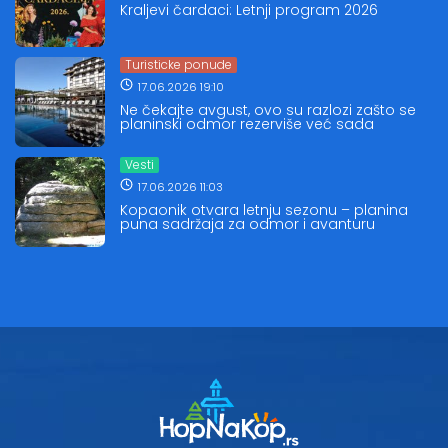
Kraljevi čardaci: Letnji program 2026
Turisticke ponude
17.06.2026 19:10
Ne čekajte avgust, ovo su razlozi zašto se
planinski odmor rezerviše već sada
Vesti
17.06.2026 11:03
Kopaonik otvara letnju sezonu – planina
puna sadržaja za odmor i avanturu