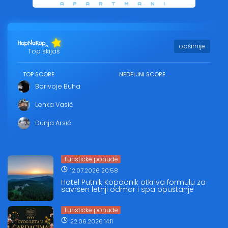
opširnije
Top skijaš
TOP SCORE
NEDELJNI SCORE
Borivoje Buha
Lenka Vasić
Dunja Arsić
Turisticke ponude
12.07.2026 20:58
Hotel Putnik Kopaonik otkriva formulu za
savršen letnji odmor i spa opuštanje
Turisticke ponude
22.06.2026 14:11