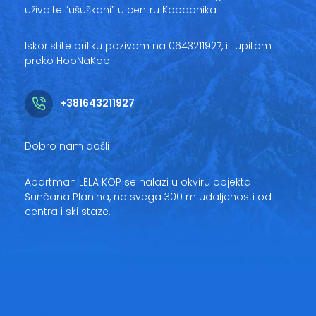
uživajte “ušuškani” u centru Kopaonika
Iskoristite priliku pozivom na 0643211927, ili upitom
preko HopNaKop !!!
+381643211927
Dobro nam došli
Apartman LELA KOP se nalazi u okviru objekta
Sunčana Planina, na svega 300 m udaljenosti od
centra i ski staze.