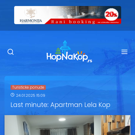
Smeštaj Kopaonik
Ugostiteljstvo
Sadržaj
Kop Info
Turisticke ponude
24.01.2025 15:09
Ski info
Last minute: Apartman Lela Kop
Ski škole
Ski renta