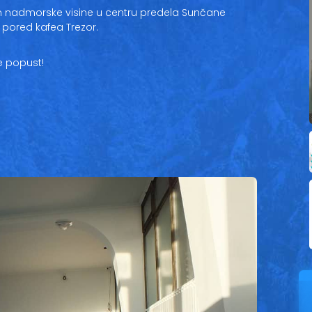
m nadmorske visine u centru predela Sunčane
pored kafea Trezor.
e popust!