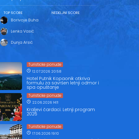
TOP SCORE
NEDELJNI SCORE
Borivoje Buha
Lenka Vasić
Dunja Arsić
Turisticke ponude
12.07.2026 20:58
Hotel Putnik Kopaonik otkriva
formulu za savršen letnji odmor i
spa opuštanje
Turisticke ponude
22.06.2026 14:11
Kraljevi čardaci: Letnji program
2026
Turisticke ponude
17.06.2026 19:10