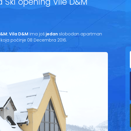
 Ski opening Vile D&M
D&M: Vila D&M
ima još
jedan
slobodan apartman
,
koja počinje 08 Decembra 2016.