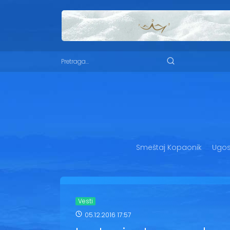
Smeštaj Kopaonik
Ugost
Vesti
05.12.2016 17:57