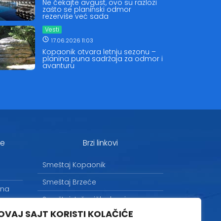
Ne čekajte avgust, ovo su razlozi
zašto se planinski odmor
rezerviše već sada
Vesti
17.06.2026 11:03
Kopaonik otvara letnju sezonu –
planina puna sadržaja za odmor i
avanturu
je
Brzi linkovi
Smeštaj Kopaonik
Smeštaj Brzeće
 na
Smeštaj Jošanička banja
OVAJ SAJT KORISTI KOLAČIĆE
Uslovi korišćenja