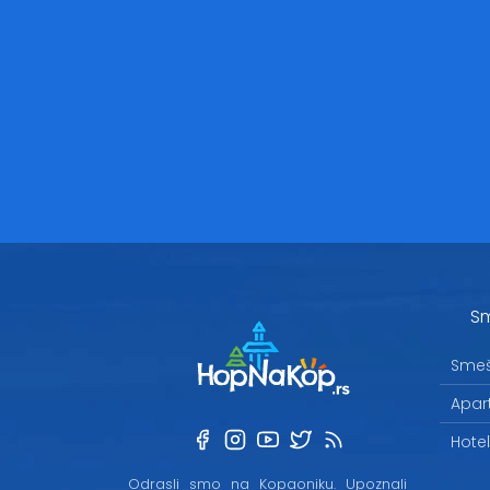
Sm
Smeš
Apar
Hote
Odrasli smo na Kopaoniku. Upoznali