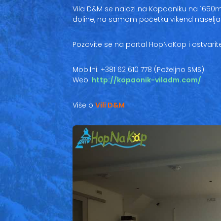
Vila D&M se nalazi na Kopaoniku na 1650
doline, na samom početku vikend naselja 
Pozovite se na portal HopNaKop i ostvarit
Mobilni: +381 62 610 778 (Poželjno SMS)
Web:
http://kopaonik-viladm.com/
Više o
Vili D&M