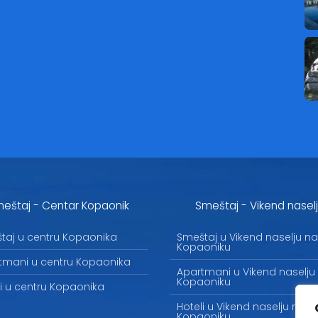
eštaj - Centar Kopaonik
Smeštaj - Vikend nasel
taj u centru Kopaonika
Smeštaj u Vikend naselju na
Kopaoniku
tmani u centru Kopaonika
Apartmani u Vikend naselju
Kopaoniku
li u centru Kopaonika
Hoteli u Vikend naselju na
Kopaoniku