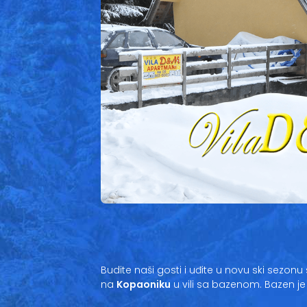
Budite naši gosti i uđite u novu ski sezo
na
Kopaoniku
u vili sa bazenom. Bazen je