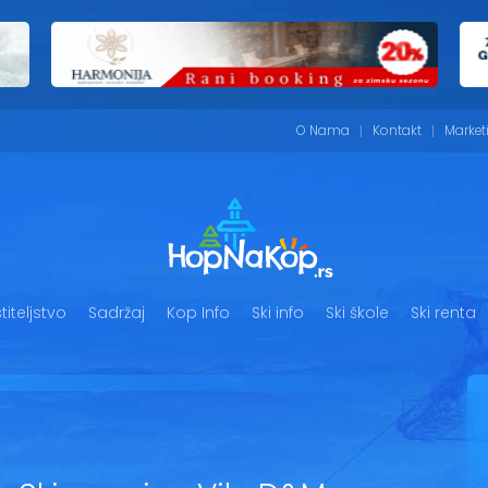
O Nama
Kontakt
Market
iteljstvo
Sadržaj
Kop Info
Ski info
Ski škole
Ski renta