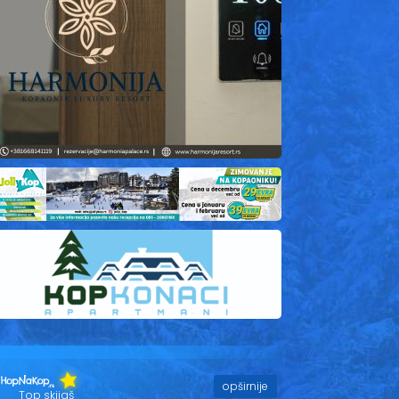
opširnije
Top skijaš