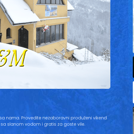
nu sa nama. Provedite nezaboravni produženi vikend
 sa slanom vodom i gratis za goste vile.