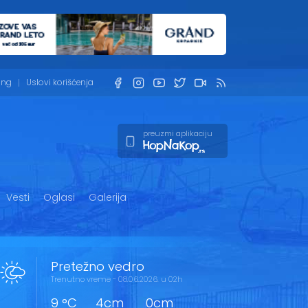
ing
Uslovi korišćenja
preuzmi aplikaciju
Vesti
Oglasi
Galerija
Pretežno vedro
Trenutno vreme - 08.06.2026. u 02h
9 °C
4cm
0cm