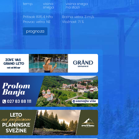
temp.
visina
visina snega
snega
na stazi
Pritisak: 835.4 hPa
Brzina vetra: 3 m/s
Pravac vetra: NE
Vlažnost: 71 %
prognoza