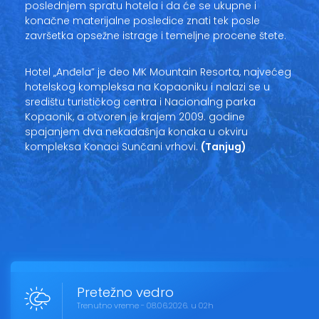
poslednjem spratu hotela i da će se ukupne i
konačne materijalne posledice znati tek posle
završetka opsežne istrage i temeljne procene štete.
Hotel „Anđela” je deo MK Mountain Resorta, najvećeg
hotelskog kompleksa na Kopaoniku i nalazi se u
središtu turističkog centra i Nacionalng parka
Kopaonik, a otvoren je krajem 2009. godine
spajanjem dva nekadašnja konaka u okviru
kompleksa Konaci Sunčani vrhovi.
(Tanjug)
Pretežno vedro
Trenutno vreme - 08.06.2026. u 02h