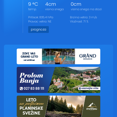
9 °C
4cm
0cm
temp.
visina snega
visina snega na stazi
Pritisak: 835.4 hPa
Brzina vetra: 3 m/s
Pravac vetra: NE
Vlažnost: 71 %
prognoza