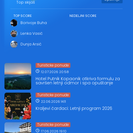
Top skijaš
TOP SCORE
NEDELJNI SCORE
Borivoje Buha
Lenka Vasić
Dunja Arsić
Turisticke ponude
12.07.2026 20:58
Hotel Putnik Kopaonik otkriva formulu za
savršen letnji odmor i spa opuštanje
Turisticke ponude
22.06.2026 14:11
Kraljevi čardaci: Letnji program 2026
Turisticke ponude
17.06.2026 19:10