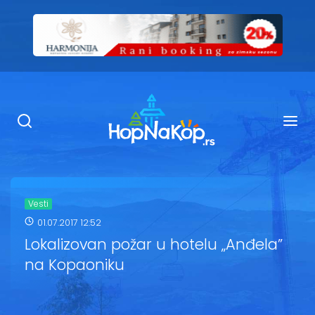
Smeštaj Kopaonik
Ugostiteljstvo
Sadržaj
Kop Info
Vesti
01.07.2017 12:52
Ski info
Lokalizovan požar u hotelu „Anđela”
na Kopaoniku
Ski škole
Ski renta