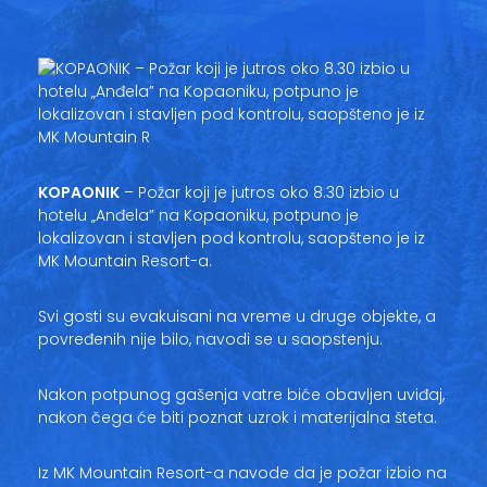
Vesti
Oglasi
Galerija
KOPAONIK
– Požar koji je jutros oko 8.30 izbio u
Copyright© 2020
hotelu „Anđela” na Kopaoniku, potpuno je
HopNaKop
lokalizovan i stavljen pod kontrolu, saopšteno je iz
MK Mountain Resort-a.
Svi gosti su evakuisani na vreme u druge objekte, a
povređenih nije bilo, navodi se u saopstenju.
Nakon potpunog gašenja vatre biće obavljen uviđaj,
nakon čega će biti poznat uzrok i materijalna šteta.
Iz MK Mountain Resort-a navode da je požar izbio na