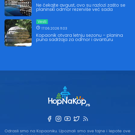
Ne čekajte avgust, ovo su razlozi zašto se
planinski odmor rezerviše već sada
Vesti
17.06.2026 11:03
Kopaonik otvara letnju sezonu – planina
puna sadržaja za odmor i avanturu
Odrasli smo na Kopaoniku. Upoznali smo sve tajne i lepote ove