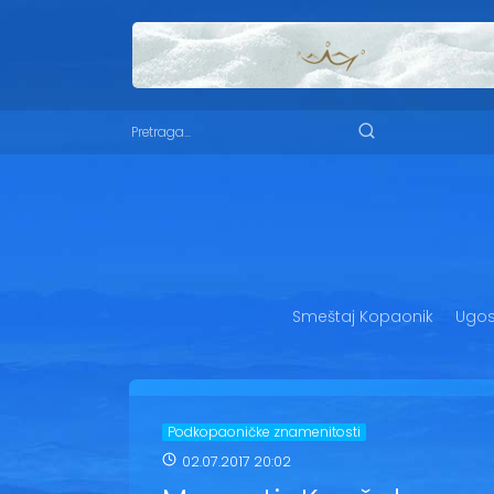
Smeštaj Kopaonik
Ugost
Podkopaoničke znamenitosti
02.07.2017 20:02