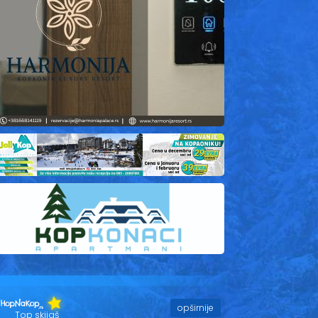
opširnije
Top skijaš