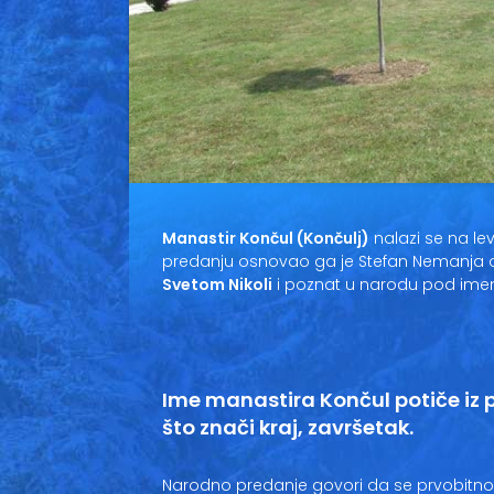
Manastir Končul (Končulj)
nalazi se na lev
predanju osnovao ga je Stefan Nemanja ok
Svetom Nikoli
i poznat u narodu pod i
Ime manastira Končul potiče iz p
što znači kraj, završetak.
Narodno predanje govori da se prvobitn