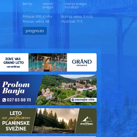
temp.
visina
visina snega
snega
na stazi
Pritisak: 835.4 hPa
Brzina vetra: 3 m/s
Pravac vetra: NE
Vlažnost: 71 %
prognoza