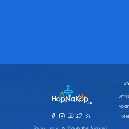
Sm
Smeš
Apar
Hote
Odrasli smo na Kopaoniku. Upoznali