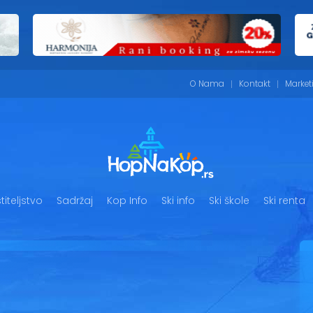
O Nama
Kontakt
Market
iteljstvo
Sadržaj
Kop Info
Ski info
Ski škole
Ski renta