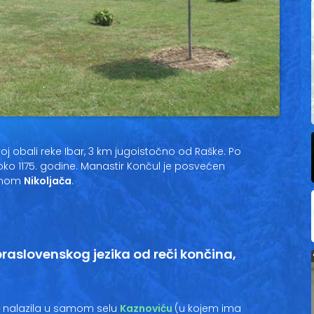
oj obali reke Ibar, 3 km jugoistočno od Raške. Po
o 1175. godine. Manastir Končul je posvećen
menom
Nikoljača
.
raslovenskog jezika od reči končina,
o nalazila u samom selu
Kaznoviću
(u kojem ima