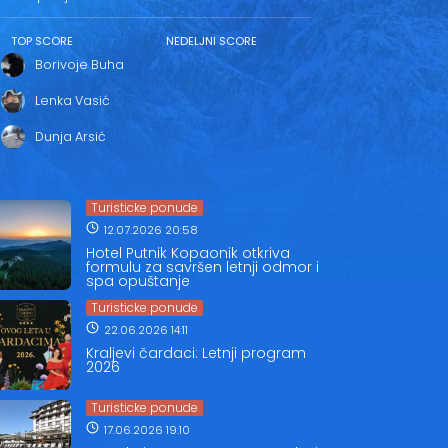
TOP SCORE
NEDELJNI SCORE
Borivoje Buha
Lenka Vasić
Dunja Arsić
Turisticke ponude
12.07.2026 20:58
Hotel Putnik Kopaonik otkriva
formulu za savršen letnji odmor i
spa opuštanje
Turisticke ponude
22.06.2026 14:11
Kraljevi čardaci: Letnji program
2026
Turisticke ponude
17.06.2026 19:10