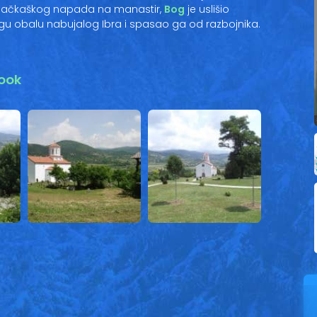
pljačkaškog napada na manastir,
Bog
je uslišio
u obalu nabujalog Ibra i spasao ga od razbojnika.
ook