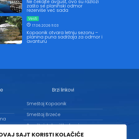
Ne čekajte avgust, ovo su razlozi
zašto se planinski odmor
rezerviše već sada
Vesti
17.06.2026 11:03
Kopaonik otvara letnju sezonu –
planina puna sadržaja za odmor i
avanturu
je
Brzi linkovi
Smeštaj Kopaonik
Smeštaj Brzeće
 na
Smeštaj Jošanička banja
OVAJ SAJT KORISTI KOLAČIĆE
Uslovi korišćenja