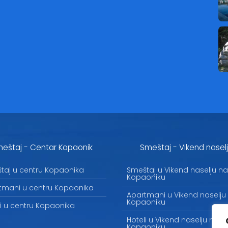
eštaj - Centar Kopaonik
Smeštaj - Vikend nasel
taj u centru Kopaonika
Smeštaj u Vikend naselju na
Kopaoniku
tmani u centru Kopaonika
Apartmani u Vikend naselju
Kopaoniku
li u centru Kopaonika
Hoteli u Vikend naselju na
Kopaoniku