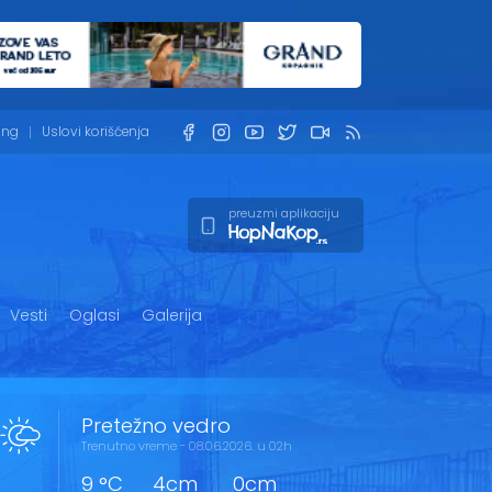
ing
Uslovi korišćenja
preuzmi aplikaciju
Vesti
Oglasi
Galerija
Pretežno vedro
Trenutno vreme - 08.06.2026. u 02h
9 °C
4cm
0cm