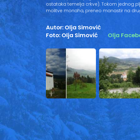
ostataka temelja crkve). Tokom jednog 
molitve monaha, preneo manastir na drug
Autor: Olja Simović
Foto: Olja Simović
Olja Faceb