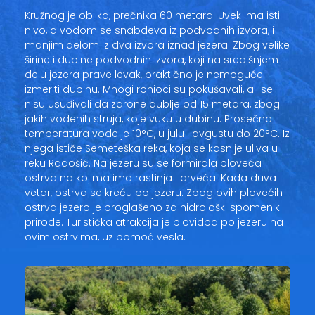
Kružnog je oblika, prečnika 60 metara. Uvek ima isti
nivo, a vodom se snabdeva iz podvodnih izvora, i
manjim delom iz dva izvora iznad jezera. Zbog velike
širine i dubine podvodnih izvora, koji na središnjem
delu jezera prave levak, praktično je nemoguće
izmeriti dubinu. Mnogi ronioci su pokušavali, ali se
nisu usuđivali da zarone dublje od 15 metara, zbog
jakih vodenih struja, koje vuku u dubinu. Prosečna
temperatura vode je 10°C, u julu i avgustu do 20°C. Iz
njega ističe Semeteška reka, koja se kasnije uliva u
reku Radošić. Na jezeru su se formirala ploveća
ostrva na kojima ima rastinja i drveća. Kada duva
vetar, ostrva se kreću po jezeru. Zbog ovih plovećih
ostrva jezero je proglašeno za hidrološki spomenik
prirode. Turistička atrakcija je plovidba po jezeru na
ovim ostrvima, uz pomoć vesla.