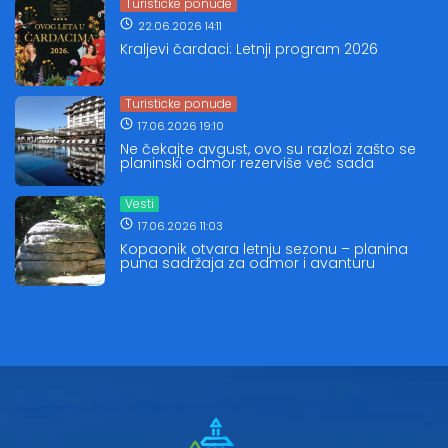
Turisticke ponude
22.06.2026 14:11
Kraljevi čardaci: Letnji program 2026
Turisticke ponude
17.06.2026 19:10
Ne čekajte avgust, ovo su razlozi zašto se
planinski odmor rezerviše već sada
Vesti
17.06.2026 11:03
Kopaonik otvara letnju sezonu – planina
puna sadržaja za odmor i avanturu