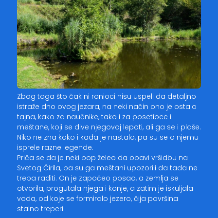
Zbog toga što čak ni ronioci nisu uspeli da detaljno
istraže dno ovog jezara, na neki način ono je ostalo
tajna, kako za naučnike, tako i za posetioce i
meštane, koji se dive njegovoj lepoti, ali ga se i plaše.
Niko ne zna kako i kada je nastalo, pa su se o njemu
isprele razne legende.
Priča se da je neki pop želeo da obavi vršidbu na
Svetog Ćirila, pa su ga meštani upozorili da tada ne
treba raditi. On je započeo posao, a zemlja se
otvorila, progutala njega i konje, a zatim je iskuljala
voda, od koje se formiralo jezero, čija površina
stalno treperi.