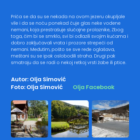
Priča se da su se nekada na ovom jezeru okupljale
vile i da se noću ponekad čuje glas neke vodene
nemani, koja prestrašuje slučajne prolaznike, Zbog
toga, čim bi se smrklo, svi bi odlazili svojim kućama i
dobro zaključavali vrata i prozore strepeći od
nemani. Međutim, pošto se sve ređe oglašava,
meštani su se ipak oslobodili straha. Drugi pak
smatraju da se radi o nekoj retkoj vrsti žabe ili ptice.
Autor: Olja Simović
Foto: Olja Simović
Olja Facebook