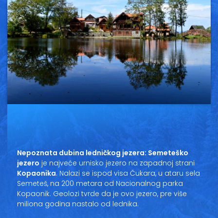
Vesti
Oglasi
Galerija
Copyright© 2020
HopNaKop
Nepoznata dubina ledničkog jezera: Semeteško
jezero
je najveće urnisko jezero na zapadnoj strani
Kopaonika
. Nalazi se ispod visa Čukara, u ataru sela
Semeteš, na 200 metara od Nacionalnog parka
Kopaonik. Geolozi tvrde da je ovo jezero, pre više
miliona godina nastalo od lednika.