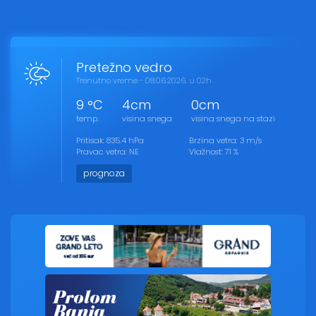
Pretežno vedro
Trenutno vreme - 08.06.2026. u 02h
9 °C
4cm
0cm
temp.
visina snega
visina snega na stazi
Pritisak: 835.4 hPa
Brzina vetra: 3 m/s
Pravac vetra: NE
Vlažnost: 71 %
prognoza