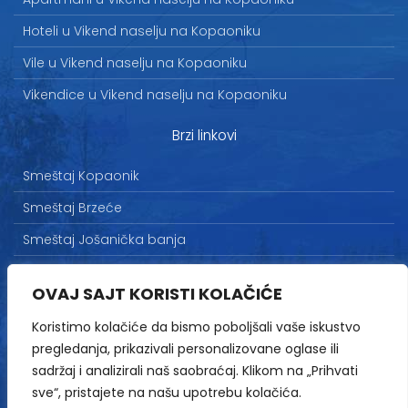
Hoteli u Vikend naselju na Kopaoniku
Vile u Vikend naselju na Kopaoniku
Vikendice u Vikend naselju na Kopaoniku
Brzi linkovi
Smeštaj Kopaonik
Smeštaj Brzeće
Smeštaj Jošanička banja
Uslovi korišćenja
OVAJ SAJT KORISTI KOLAČIĆE
Marketing
Koristimo kolačiće da bismo poboljšali vaše iskustvo
Politika privatnosti
pregledanja, prikazivali personalizovane oglase ili
Kontakt
sadržaj i analizirali naš saobraćaj. Klikom na „Prihvati
sve“, pristajete na našu upotrebu kolačića.