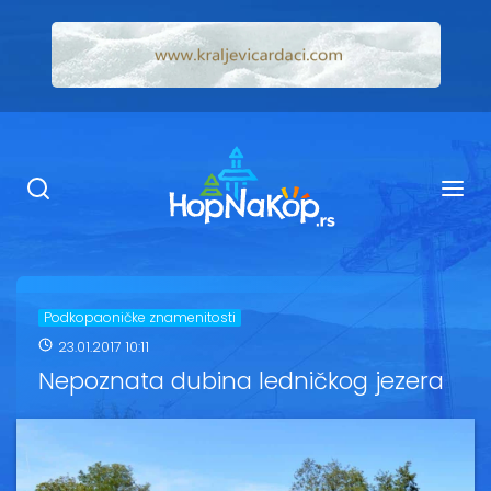
Smeštaj Kopaonik
Ugostiteljstvo
Sadržaj
Kop Info
Podkopaoničke znamenitosti
23.01.2017 10:11
Ski info
Nepoznata dubina ledničkog jezera
Ski škole
Ski renta