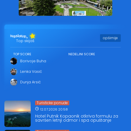
opširnije
Top skijaš
TOP SCORE
NEDELJNI SCORE
Borivoje Buha
Lenka Vasić
Dunja Arsić
Turisticke ponude
12.07.2026 20:58
Hotel Putnik Kopaonik otkriva formulu za
savršen letnji odmor i spa opuštanje