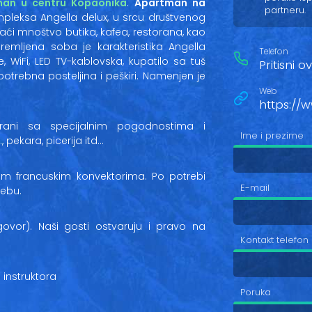
an u centru Kopaonika
.
Apartman na
partneru.
pleksa Angella delux, u srcu društvenog
aći mnoštvo butika, kafea, restorana, kao
emljena soba je karakteristika Angella
Telefon
e, WiFi, LED TV-kablovska, kupatilo sa tuš
Pritisni 
trebna posteljina i peškiri. Namenjen je
Web
https://
rani sa specijalnim pogodnostima i
Ime i prezime
…, pekara, picerija itd…
nim francuskim konvektorima. Po potrebi
E-mail
ebu.
govor). Naši gosti ostvaruju i pravo na
Kontakt telefon
 instruktora
Poruka