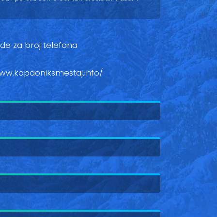
ovde za broj telefona
www.kopaoniksmestaj.info/