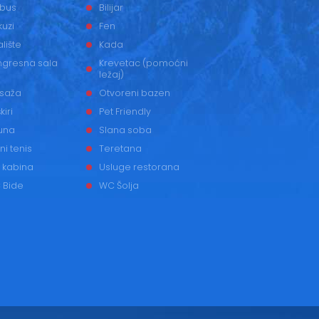
 bus
Bilijar
uzi
Fen
alište
Kada
ngresna sala
Krevetac (pomoćni
ležaj)
saža
Otvoreni bazen
kiri
Pet Friendly
una
Slana soba
ni tenis
Teretana
 kabina
Usluge restorana
 Bide
WC Šolja