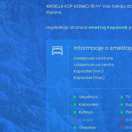
ANGELLA KOP KONACI 18 m² Vas čekaju d
Planine.
HopNaKop stranica
smeštaj Kopaonik
p
Informacije o smeštaj
Udaljenost od žičare
Udaljenost od centra
Kapacitet (min.)
Kapacitet (max.)
Skijašnica
TV
Kablovska
Kup
Kuhinja
Par
Garaža
Ba
Grejanje
Ba