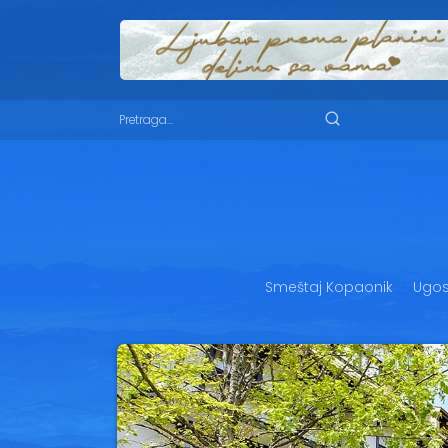
Smeštaj Kopaonik
Ugost