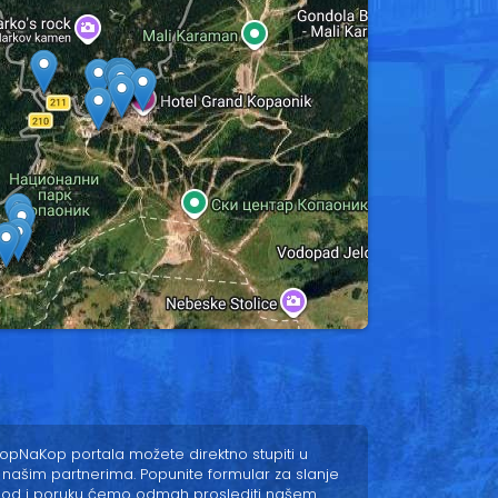
pNaKop portala možete direktno stupiti u
 našim partnerima. Popunite formular za slanje
pod i poruku ćemo odmah proslediti našem