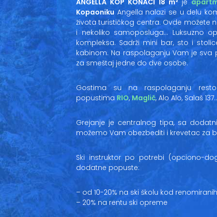
ANGELLA KOP KONACI 18 m²
je
apartm
Kopaoniku
Angella nalazi se u delu kom
života turističkog centra. Ovde možete n
i nekoliko samoposluga… Luksuzno opr
kompleksa. Sadrži mini bar, sto i stolic
kabinom. Na raspolaganju Vam je sva po
za smeštaj jedne do dve osobe.
Gostima su na raspolaganju resto
popustima
RIO
,
Maglič
, Alo Alo, Salaš 137
Grejanje je centralnog tipa, sa dodat
možemo Vam obezbediti i krevetac za b
Ski instruktor po potrebi (opciono-do
dodatne popuste:
– od 10-20% na ski školu kod renomiranih
– 20% na rentu ski opreme