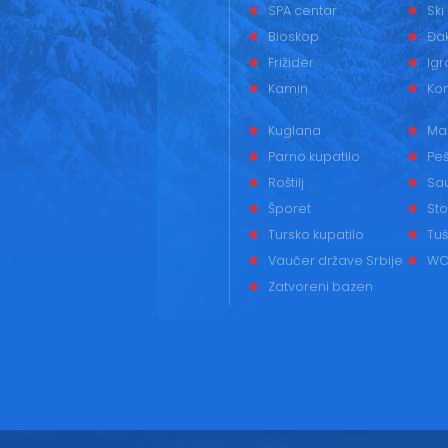
SPA centar
Ski
Bioskop
Đak
Frižider
Igr
Kamin
Ko
Kuglana
Ma
Parno kupatilo
Peš
Roštilj
Sa
Šporet
Sto
Tursko kupatilo
Tuš
Vaučer države Srbije
WC
Zatvoreni bazen