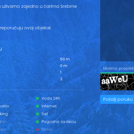
a uživamo zajedno u čarima Srebrne
reporučuju ovaj objekat.
u
50 m
0 m
Molimo prepišit
1
2
Voda 24h
Pošalji poruku
atilo
Internet
king
Sef
lkon
Pogodno za decu
zen
Klima