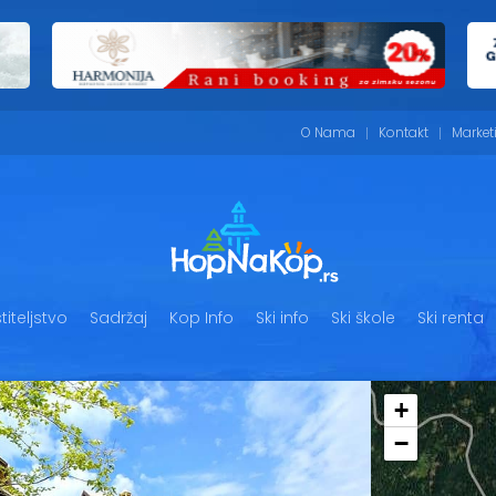
O Nama
Kontakt
Market
iteljstvo
Sadržaj
Kop Info
Ski info
Ski škole
Ski renta
+
−