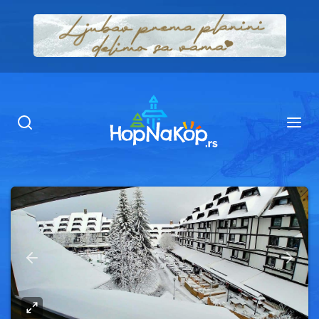
Smeštaj Kopaonik
Ugostiteljstvo
Sadržaj
Kop Info
Ski info
Ski škole
Ski renta