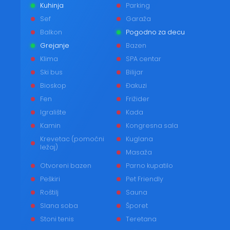
Kuhinja
Parking
Sef
Garaža
Balkon
Pogodno za decu
Grejanje
Bazen
Klima
SPA centar
Ski bus
Bilijar
Bioskop
Đakuzi
Fen
Frižider
Igralište
Kada
Kamin
Kongresna sala
Krevetac (pomoćni
Kuglana
ležaj)
Masaža
Otvoreni bazen
Parno kupatilo
Peškiri
Pet Friendly
Roštilj
Sauna
Slana soba
Šporet
Stoni tenis
Teretana