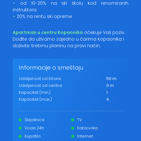
– od 10-20% na ski školu kod renomiranih
instruktora
– 20% na rentu ski opreme
Apartman u centru Kopaonika
očekuje Vaš poziv.
Dođite da uživamo zajedno u čarima Kopaonika i
doživite Srebrnu planinu na pravi način.
Informacije o smeštaju
Udaljenost od žičare
50 m
Udaljenost od centra
0 m
Kapacitet (min.)
1
Kapacitet (max.)
4
Skijašnica
TV
Voda 24h
Kablovska
Kupatilo
Internet