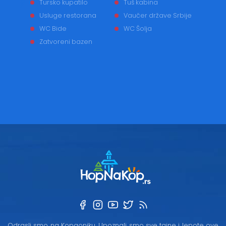
Tursko kupatilo
Tuš kabina
Usluge restorana
Vaučer države Srbije
WC Bide
WC Šolja
Zatvoreni bazen
Odrasli smo na Kopaoniku. Upoznali smo sve tajne i lepote ove