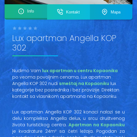
Vesti
Info
Kontakt
Mapa
Oglasi
+
Galerija
Lux apartman Angella KOP
−
302
Copyright© 2020
HopNaKop
Nudimo Vam
lux apartman u centru Kopaonika
po veoma povoljnim cenama. Lux apartman
Angella KOP 302 nudi
smeštaj na Kopaoniku
lux
kategorije bez posrednika i bez provizije. Direktan
kontakt sa vlasnikom apartmana na Kopaonku.
Lux apartman Angella KOP 302 konaci nalazi se u
delu kompleksa Angella delux, u srcu društvenog
života turističkog centra.
Apartman na Kopaoniku
je kvadrature 24m² sa četri ležaja. Pogodan za