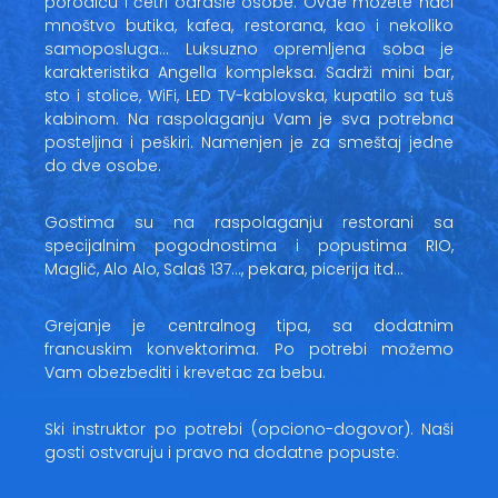
porodicu i četri odrasle osobe. Ovde možete naći
mnoštvo butika, kafea, restorana, kao i nekoliko
samoposluga… Luksuzno opremljena soba je
karakteristika Angella kompleksa. Sadrži mini bar,
sto i stolice, WiFi, LED TV-kablovska, kupatilo sa tuš
kabinom. Na raspolaganju Vam je sva potrebna
posteljina i peškiri. Namenjen je za smeštaj jedne
do dve osobe.
Gostima su na raspolaganju restorani sa
specijalnim pogodnostima i popustima RIO,
Maglič, Alo Alo, Salaš 137…, pekara, picerija itd…
Grejanje je centralnog tipa, sa dodatnim
francuskim konvektorima. Po potrebi možemo
Vam obezbediti i krevetac za bebu.
Ski instruktor po potrebi (opciono-dogovor). Naši
gosti ostvaruju i pravo na dodatne popuste: