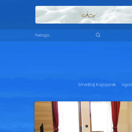
Smeštaj Kopaonik
Ugost