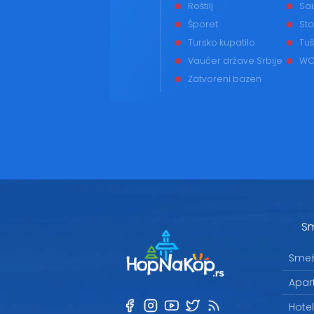
Roštilj
Sa
Šporet
Sto
Tursko kupatilo
Tuš
Vaučer države Srbije
WC
Zatvoreni bazen
Sm
Smeš
Apar
Hote