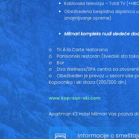
Kablovska televizija – Total TV (+HB
Obezbeđena besplatna skijašnica u 
iznajmljivanje opreme)
Milmari kompleks nudi sledeće dod
o Tri Á la Carte restorana
o Pansionski restoran (švedski sto toko
o Bar
o Dva Wellness/SPA centra sa otvoreni
o Obezbeđen je prevoz u sezoni više 
Kopaonika i ski staza (200/300 din)
www.kop-sun-ski.com
Apartman K2 Hotel Milmari Vas poziva 
Informacije o smeštaj