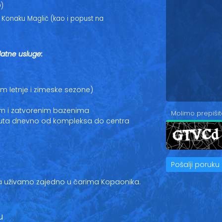
O)
Konaku Maglič (kao i popust na
atne usluge:
m letnje i zimeske sezone)
m i zatvorenim bazenima
Molimo prepišit
puta dnevno od kompleksa do centra
Pošalji poruku
da uživamo zajedno u čarima Kopaonika.
u