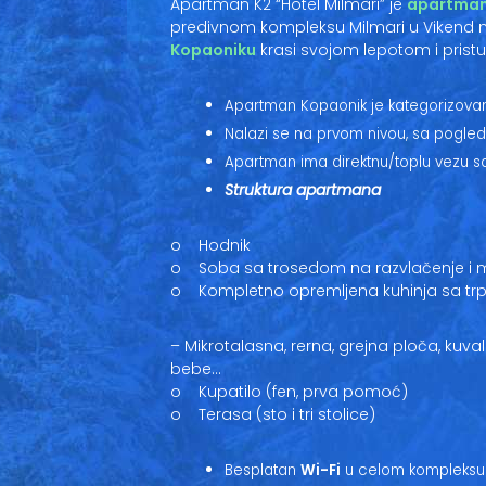
Apartman K2 “Hotel Milmari” je
apartman
predivnom kompleksu Milmari u Vikend n
Kopaoniku
krasi svojom lepotom i pri
Apartman Kopaonik je kategorizovan 
Nalazi se na prvom nivou, sa pogle
Apartman ima direktnu/toplu vezu s
Struktura apartmana
o Hodnik
o Soba sa trosedom na razvlačenje i 
o Kompletno opremljena kuhinja sa trp
– Mikrotalasna, rerna, grejna ploča, kuval
bebe…
o Kupatilo (fen, prva pomoć)
o Terasa (sto i tri stolice)
Besplatan
Wi-Fi
u celom kompleksu