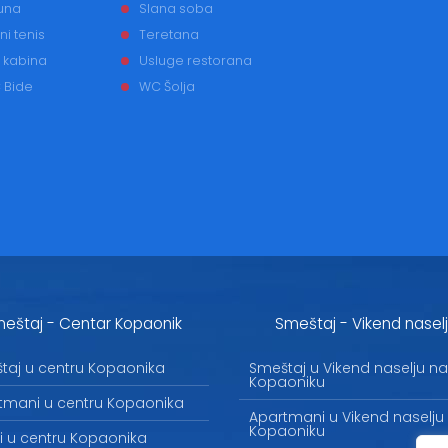
una
Slana soba
ni tenis
Teretana
 kabina
Usluge restorana
 Bide
WC Šolja
eštaj - Centar Kopaonik
Smeštaj - Vikend nasel
taj u centru Kopaonika
Smeštaj u Vikend naselju na
Kopaoniku
tmani u centru Kopaonika
Apartmani u Vikend naselju
Kopaoniku
li u centru Kopaonika