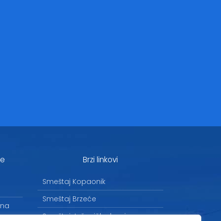
je
Brzi linkovi
Smeštaj Kopaonik
Smeštaj Brzeće
 na
Smeštaj Jošanička banja