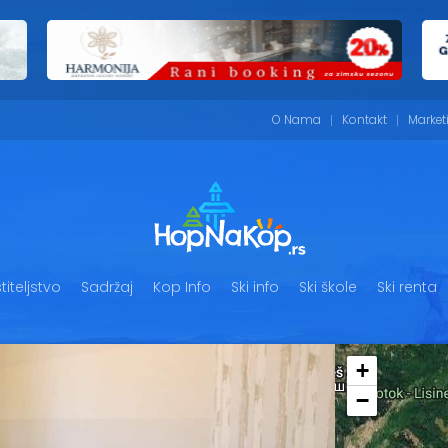
O Nama
Kontakt
Market
iteljstvo
Sadržaj
Kop Info
Ski info
Ski škole
Ski renta
+
−