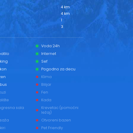
4 km
4 km
1
3
Voda 24h
atilo
Internet
king
Sef
lkon
Pogodno za decu
zen
Klima
 bus
Bilijar
uzi
Fen
alište
Kada
ngresna sala
Krevetac (pomoćni
ležaj)
saža
Otvoreni bazen
kiri
Pet Friendly