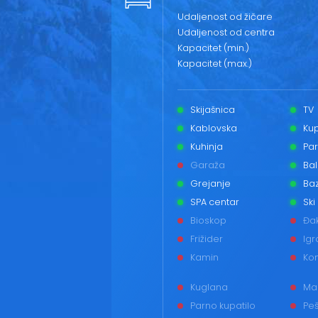
Udaljenost od žičare
Udaljenost od centra
Kapacitet (min.)
Kapacitet (max.)
Skijašnica
TV
Kablovska
Kup
Kuhinja
Par
Garaža
Ba
Grejanje
Ba
SPA centar
Ski
Bioskop
Đak
Frižider
Igr
Kamin
Ko
Kuglana
Ma
Parno kupatilo
Peš