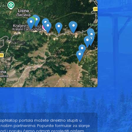
pNaKop portala možete direktno stupiti u
 našim partnerima. Popunite formular za slanje
pod i poruku ćemo odmah proslediti našem