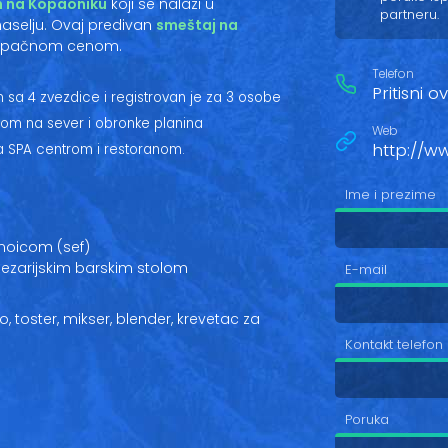
 na Kopaoniku
koji se nalazi u
partneru.
aselju. Ovaj predivan
smeštaj na
stupačnom cenom.
Telefon
Pritisni 
sa 4 zvezdice i registrovan je za 3 osobe
dom na sever i obronke planina
Web
http://w
a SPA centrom i restoranom.
Ime i prezime
moicom (sef)
ezarijskim barskim stolom
E-mail
o, toster, mikser, blender, krevetac za
Kontakt telefon
Poruka