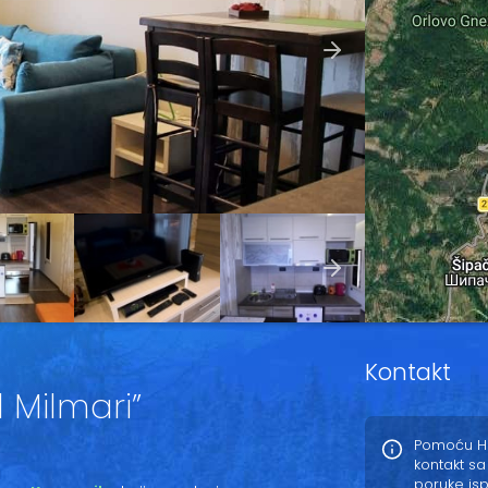
Kontakt
 Milmari”
Pomoću Ho
kontakt sa
poruke is