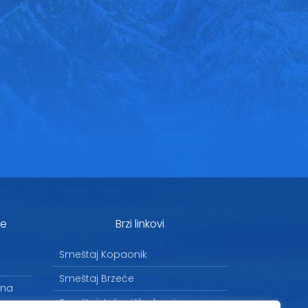
je
Brzi linkovi
Smeštaj Kopaonik
Smeštaj Brzeće
 na
Smeštaj Jošanička banja