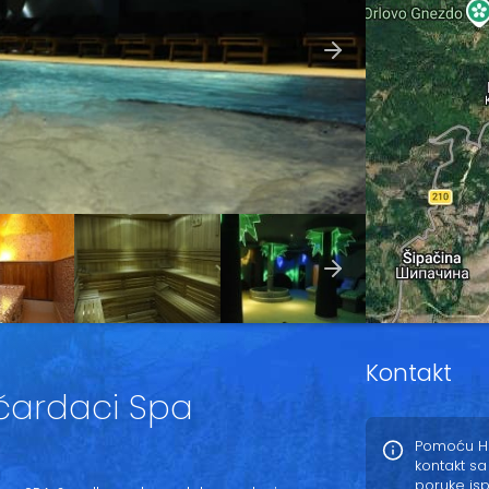
Kontakt
 čardaci Spa
Pomoću Ho
kontakt sa
poruke is