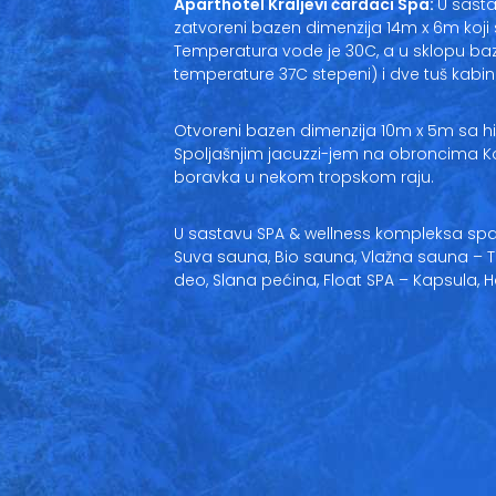
Aparthotel Kraljevi čardaci Spa:
U sasta
zatvoreni bazen dimenzija 14m x 6m koji s
Temperatura vode je 30C, a u sklopu baz
temperature 37C stepeni) i dve tuš kabin
Otvoreni bazen dimenzija 10m x 5m sa
Spoljašnjim jacuzzi-jem na obroncima K
boravka u nekom tropskom raju.
U sastavu SPA & wellness kompleksa spad
Suva sauna, Bio sauna, Vlažna sauna – Tu
deo, Slana pećina, Float SPA – Kapsula