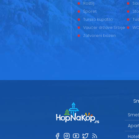
Roštilj
Sa
Šporet
Sto
Tursko kupatilo
Tuš
Vaučer države Srbije
WC
Zatvoreni bazen
Sm
Smeš
Apar
Hote