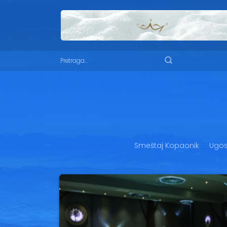
Smeštaj Kopaonik
Ugost