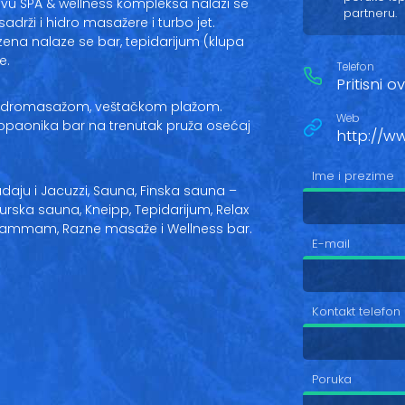
vu SPA & wellness kompleksa nalazi se
partneru.
adrži i hidro masažere i turbo jet.
ena nalaze se bar, tepidarijum (klupa
e.
Telefon
Pritisni 
 hidromasažom, veštačkom plažom.
Web
opaonika bar na trenutak pruža osećaj
http://w
Ime i prezime
aju i Jacuzzi, Sauna, Finska sauna –
rska sauna, Kneipp, Tepidarijum, Relax
, Hammam, Razne masaže i Wellness bar.
E-mail
Kontakt telefon
Poruka