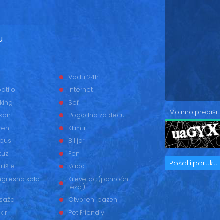
u
Voda 24h
atilo
Internet
king
Sef
Molimo prepišit
lkon
Pogodno za decu
zen
Klima
 bus
Bilijar
uzi
Fen
Pošalji poruku
alište
Kada
ngresna sala
Krevetac (pomoćni
ležaj)
saža
Otvoreni bazen
kiri
Pet Friendly