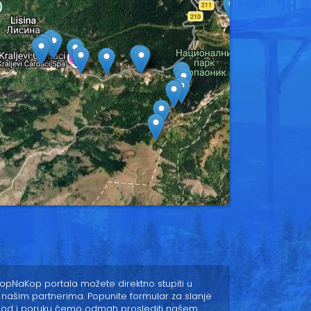
pNaKop portala možete direktno stupiti u
 našim partnerima. Popunite formular za slanje
pod i poruku ćemo odmah proslediti našem