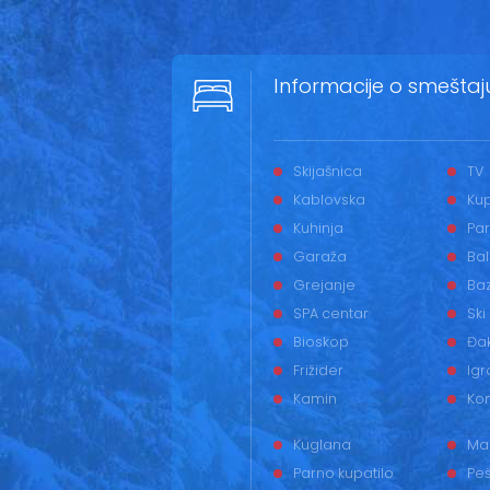
Informacije o smeštaj
Skijašnica
TV
Kablovska
Kup
Kuhinja
Par
Garaža
Ba
Grejanje
Ba
SPA centar
Ski
Bioskop
Đak
Frižider
Igr
Kamin
Ko
Kuglana
Ma
Parno kupatilo
Peš