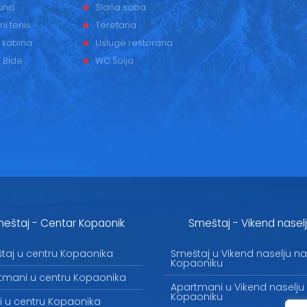
una
Slana soba
ni tenis
Teretana
 kabina
Usluge restorana
 Bide
WC Šolja
eštaj - Centar Kopaonik
Smeštaj - Vikend nasel
taj u centru Kopaonika
Smeštaj u Vikend naselju na
Kopaoniku
tmani u centru Kopaonika
Apartmani u Vikend naselju
Kopaoniku
li u centru Kopaonika