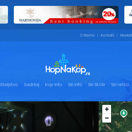
O Nama
Kontakt
Market
iteljstvo
Sadržaj
Kop Info
Ski info
Ski škole
Ski renta
+
−