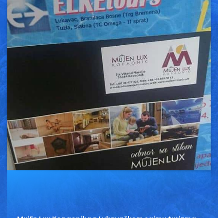
Vesti
Oglasi
Galerija
Copyright© 2020
HopNaKop