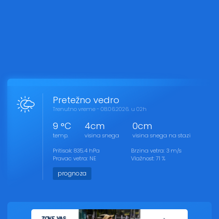
Pretežno vedro
Trenutno vreme - 08.06.2026. u 02h
9 °C
4cm
0cm
temp.
visina snega
visina snega na stazi
Pritisak: 835.4 hPa
Brzina vetra: 3 m/s
Pravac vetra: NE
Vlažnost: 71 %
prognoza