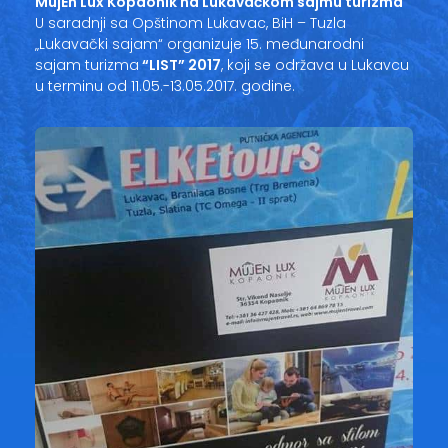
MujEn Lux Kopaonik na Lukavačkom sajmu turizma
U saradnji sa Opštinom Lukavac, BiH – Tuzla
„Lukavački sajam“ organizuje 15. međunarodni
sajam turizma
“LIST” 2017
, koji se održava u Lukavcu
u terminu od 11.05.-13.05.2017. godine.