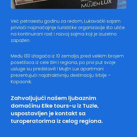
Već petnaestu godinu za redom, Lukavački sajam
privlači najznačajnije turističke organizacije što utiče
na kontinuirani rast I razvoj sajma koji je izuzetno
zapažen.
Među 130 izlagača iz 10 zemalja, pred velikim brojem
posetilaca iz cele BiH I regiona, po prvi put svoje
usluge su predstavili I MujEn Lux apartmani
prezentujući najatraktivniju destinaciju Srbije –
Kopaonik.
Zahvaljujući našem ljubaznim
domaćinu Elke tours-u iz Tuzle,
uspostavljen je kontakt sa
turoperatorima iz celog regiona.