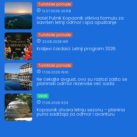
Turisticke ponude
12.07.2026 20:58
Hotel Putnik Kopaonik otkriva formulu za
savršen letnji odmor i spa opuštanje
Turisticke ponude
22.06.2026 14:11
Kraljevi čardaci: Letnji program 2026
Turisticke ponude
17.06.2026 19:10
Ne čekajte avgust, ovo su razlozi zašto se
planinski odmor rezerviše već sada
Vesti
17.06.2026 11:03
Kopaonik otvara letnju sezonu – planina
puna sadržaja za odmor i avanturu