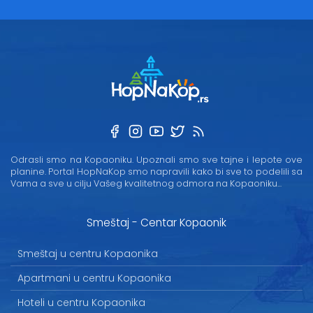
Odrasli smo na Kopaoniku. Upoznali smo sve tajne i lepote ove
planine. Portal HopNaKop smo napravili kako bi sve to podelili sa
Vama a sve u cilju Vašeg kvalitetnog odmora na Kopaoniku...
Smeštaj - Centar Kopaonik
Smeštaj u centru Kopaonika
Apartmani u centru Kopaonika
Hoteli u centru Kopaonika