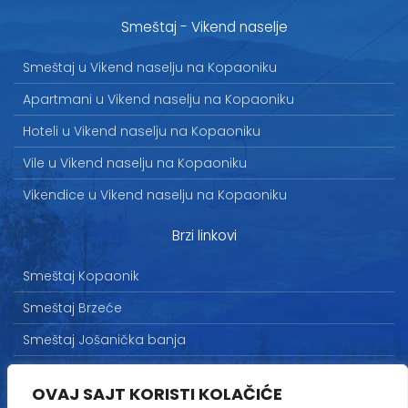
Smeštaj - Vikend naselje
Smeštaj u Vikend naselju na Kopaoniku
Apartmani u Vikend naselju na Kopaoniku
Hoteli u Vikend naselju na Kopaoniku
Vile u Vikend naselju na Kopaoniku
Vikendice u Vikend naselju na Kopaoniku
Brzi linkovi
Smeštaj Kopaonik
Smeštaj Brzeće
Smeštaj Jošanička banja
Uslovi korišćenja
OVAJ SAJT KORISTI KOLAČIĆE
Marketing