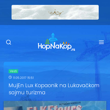
Smeštaj Kopaonik
Ugostiteljstvo
Sadržaj
Kop Info
Vesti
11.05.2017 15:51
Ski info
MujEn Lux Kopaonik na Lukavačkom
sajmu turizma
Ski škole
Ski renta