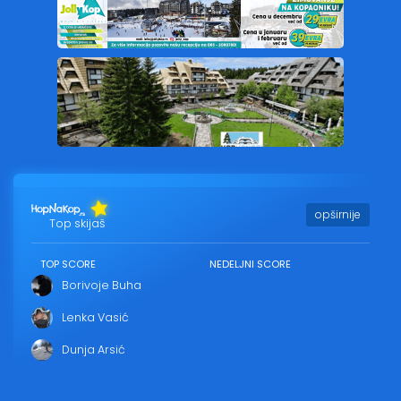
opširnije
Top skijaš
TOP SCORE
NEDELJNI SCORE
Borivoje Buha
Lenka Vasić
Dunja Arsić