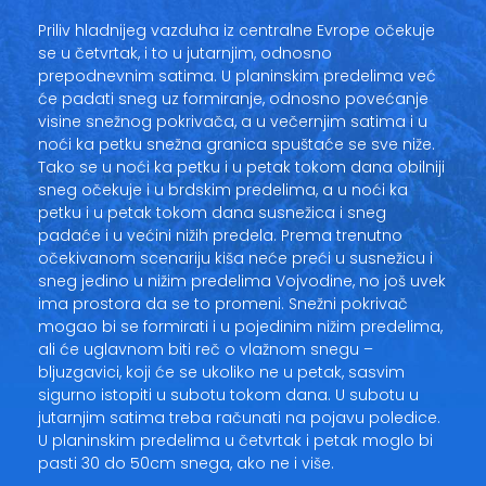
Priliv hladnijeg vazduha iz centralne Evrope očekuje
se u četvrtak, i to u jutarnjim, odnosno
prepodnevnim satima. U planinskim predelima već
će padati sneg uz formiranje, odnosno povećanje
visine snežnog pokrivača, a u večernjim satima i u
noći ka petku snežna granica spuštaće se sve niže.
Tako se u noći ka petku i u petak tokom dana obilniji
sneg očekuje i u brdskim predelima, a u noći ka
petku i u petak tokom dana susnežica i sneg
padaće i u većini nižih predela. Prema trenutno
očekivanom scenariju kiša neće preći u susnežicu i
sneg jedino u nižim predelima Vojvodine, no još uvek
ima prostora da se to promeni. Snežni pokrivač
mogao bi se formirati i u pojedinim nižim predelima,
ali će uglavnom biti reč o vlažnom snegu –
bljuzgavici, koji će se ukoliko ne u petak, sasvim
sigurno istopiti u subotu tokom dana. U subotu u
jutarnjim satima treba računati na pojavu poledice.
U planinskim predelima u četvrtak i petak moglo bi
pasti 30 do 50cm snega, ako ne i više.