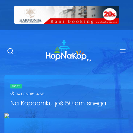
Smeštaj Kopaonik
Ugostiteljstvo
Sadržaj
Kop Info
Vesti
04.03.2015 14:58
Ski info
Na Kopaoniku još 50 cm snega
Ski škole
Ski renta