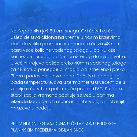
Vesti
Oglasi
Na Kopaoniku još 50 cm snega: Od četvrtka će
Galerija
usled dejstva ciklona na vreme u našim krajevima
doći do velike promene vremena, te će za 48 sati
pasti veće količine vodenog taloga u obliku kiše,
susnežice i snega, a biće i umerenog do jakog vetra.
Copyright© 2020
U većini krajeva pašće preko 40mm vodenog taloga
HopNaKop
za 48 sati, a ponegde bi moglo biti izmereno i preko
70mm padavina u dva dana. Doći će i do naglog
pada temperature, živa u termometru u većem delu
zemlje u četvrtak i petak neće prelaziti 5ºC. Srećom,
stabilizacija vremena očekuje se već u danima
vikenda kada će biti i sunčanih intervala, ali i jutarnjih
mrazeva u nedelju.
PRILIV HLADNIJEG VAZDUHA U ČETVRTAK, U BRDSKO-
PLANINSKIM PREDELIMA OBILAN SNEG