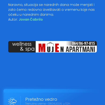
Naravno, situacija se narednih dana može menjati i
zato ćemo redovno izveštavati o vremenu koje nas
očeku u narednim danima.
Autor:
Jovan Čabrilo
Pretežno vedro
Trenutno vreme - 08.06.2026. u 02h