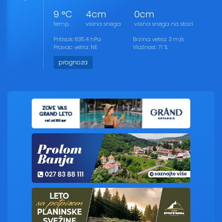
9 °C
4cm
0cm
temp.
visina snega
visina snega na stazi
Pritisak: 835.4 hPa
Brzina vetra: 3 m/s
Pravac vetra: NE
Vlažnost: 71 %
prognoza