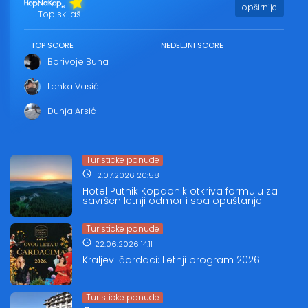
opširnije
Top skijaš
TOP SCORE
NEDELJNI SCORE
Borivoje Buha
Lenka Vasić
Dunja Arsić
Turisticke ponude
12.07.2026 20:58
Hotel Putnik Kopaonik otkriva formulu za
savršen letnji odmor i spa opuštanje
Turisticke ponude
22.06.2026 14:11
Kraljevi čardaci: Letnji program 2026
Turisticke ponude