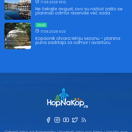
17.06.2026 19:10
Ne čekajte avgust, ovo su razlozi zašto se
planinski odmor rezerviše već sada
Vesti
17.06.2026 11:03
Kopaonik otvara letnju sezonu – planina
puna sadržaja za odmor i avanturu
Odrasli smo na Kopaoniku. Upoznali smo sve tajne i lepote ove