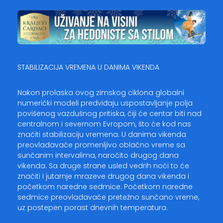
STABILIZACIJA VREMENA U DANIMA VIKENDA
Nakon prolaska ovog zimskog ciklona globalni
numerički modeli predviđaju uspostavljanje polja
povišenog vazdušnog pritiska, čiji će centar biti nad
centralnom i severnom Evropom, što će kod nas
značiti stabilizaciju vremena. U danima vikenda
preovladavaće promenljivo oblačno vreme sa
sunčanim intervalima, naročito drugog dana
vikenda. Sa druge strane usled vedrih noći to će
značiti i jutarnje mrazeve drugog dana vikenda i
početkom naredne sedmice. Početkom naredne
sedmice preovladavaće pretežno sunčano vreme,
uz postepen porast dnevnih temperatura.