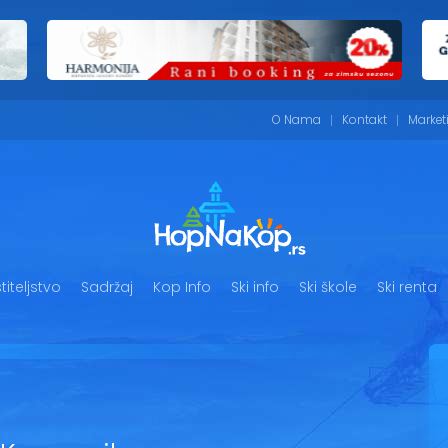
O Nama
Kontakt
Market
iteljstvo
Sadržaj
Kop Info
Ski info
Ski škole
Ski renta