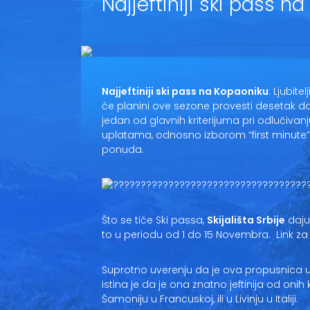
Najjeftiniji ski pass n
Najjeftiniji ski pass na Kopaoniku
: Ljubite
će planini ove sezone provesti desetak da
jedan od glavnih kriterijuma pri odlučiva
uplatama, odnosno izborom “first minute” 
ponuda.
Što se tiče Ski passa,
Skijališta Srbije
daju
to u periodu od 1 do 15 Novembra. Link za
Suprotno uverenju da je ova propusnica u 
istina je da je ona znatno jeftinija od onih
Šamoniju u Francuskoj, ili u Livinju u Italiji.