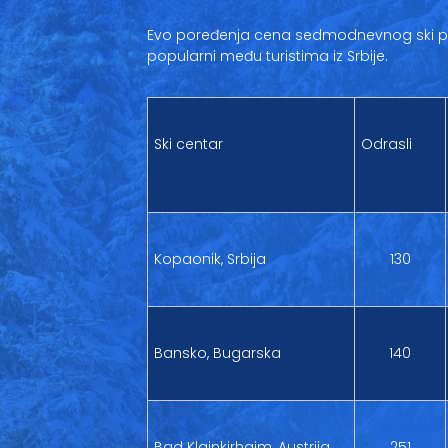
Evo poređenja cena sedmodnevnog ski pass
popularni među turistima iz Srbije.
Ski centar
Odrasli
Kopaonik, Srbija
130
Bansko, Bugarska
140
Bad Klajnkirhajm, Austrija
251