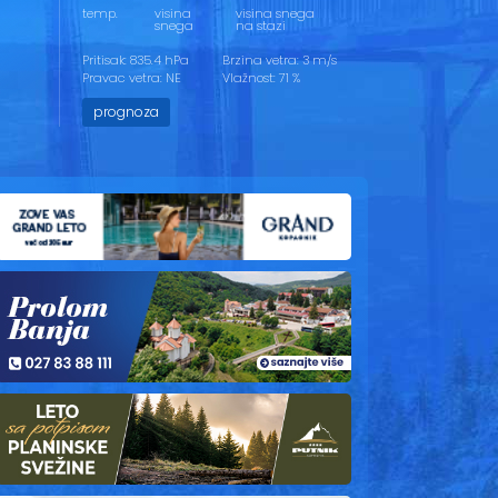
temp.
visina
visina snega
snega
na stazi
Pritisak: 835.4 hPa
Brzina vetra: 3 m/s
Pravac vetra: NE
Vlažnost: 71 %
prognoza