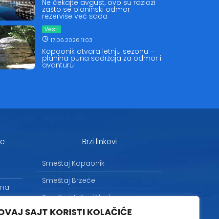
Ne čekajte avgust, ovo su razlozi
zašto se planinski odmor
rezerviše već sada
Vesti
17.06.2026 11:03
Kopaonik otvara letnju sezonu –
planina puna sadržaja za odmor i
avanturu
je
Brzi linkovi
Smeštaj Kopaonik
Smeštaj Brzeće
 na
Smeštaj Jošanička banja
OVAJ SAJT KORISTI KOLAČIĆE
Uslovi korišćenja