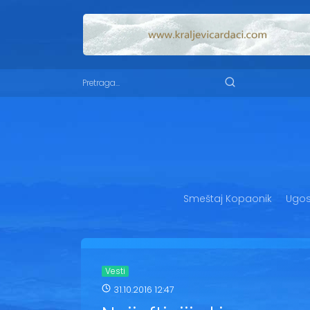
Smeštaj Kopaonik
Ugost
Vesti
31.10.2016 12:47