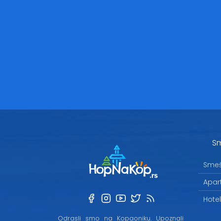
Sm
Smeš
Apar
Hote
Odrasli smo na Kopaoniku. Upoznali