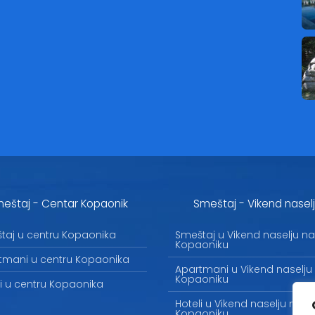
eštaj - Centar Kopaonik
Smeštaj - Vikend nasel
taj u centru Kopaonika
Smeštaj u Vikend naselju na
Kopaoniku
tmani u centru Kopaonika
Apartmani u Vikend naselju
Kopaoniku
li u centru Kopaonika
Hoteli u Vikend naselju na
Kopaoniku