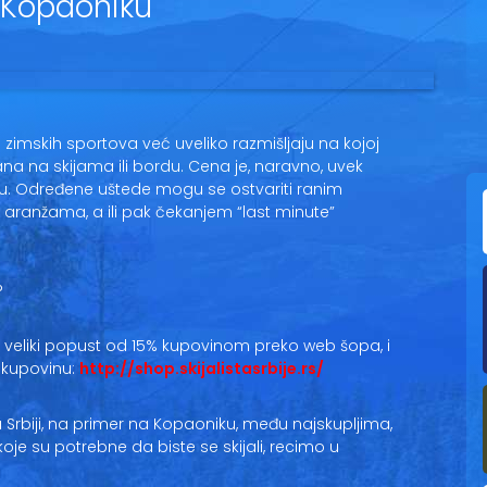
a Kopaoniku
lji zimskih sportova već uveliko razmišljaju na kojoj
na na skijama ili bordu. Cena je, naravno, uvek
nju. Određene uštede mogu se ostvariti ranim
aranžama, a ili pak čekanjem “last minute”
 veliki popust od 15% kupovinom preko web šopa, i
 kupovinu:
http://shop.skijalistasrbije.rs/
Srbiji, na primer na Kopaoniku, među najskupljima,
 koje su potrebne da biste se skijali, recimo u