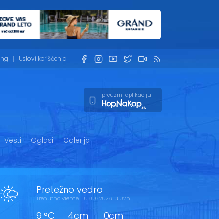
ing
Uslovi korišćenja
preuzmi aplikaciju
Vesti
Oglasi
Galerija
Pretežno vedro
Trenutno vreme - 08.06.2026. u 02h
9 °C
4cm
0cm