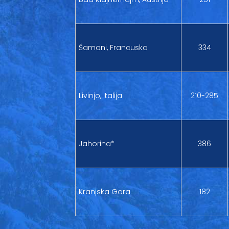
Šamoni, Francuska
334
Livinjo, Italija
210-285
Jahorina*
386
Kranjska Gora
182