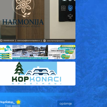
opširnije
Top skijaš