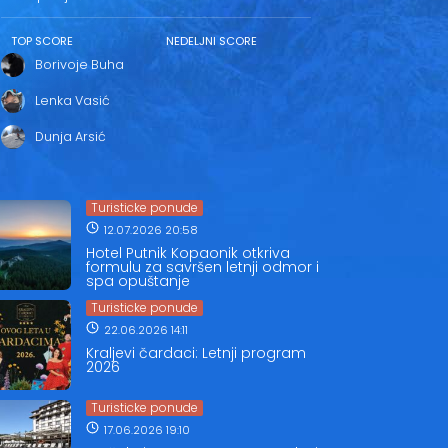
TOP SCORE
NEDELJNI SCORE
Borivoje Buha
Lenka Vasić
Dunja Arsić
Turisticke ponude
12.07.2026 20:58
Hotel Putnik Kopaonik otkriva
formulu za savršen letnji odmor i
spa opuštanje
Turisticke ponude
22.06.2026 14:11
Kraljevi čardaci: Letnji program
2026
Turisticke ponude
17.06.2026 19:10