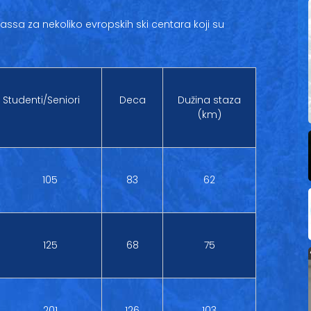
a za nekoliko evropskih ski centara koji su
Studenti/Seniori
Deca
Dužina staza
(km)
105
83
62
125
68
75
201
126
103