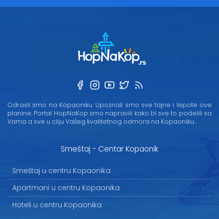
Odrasli smo na Kopaoniku. Upoznali smo sve tajne i lepote ove
planine. Portal HopNaKop smo napravili kako bi sve to podelili sa
Vama a sve u cilju Vašeg kvalitetnog odmora na Kopaoniku...
Smeštaj - Centar Kopaonik
Smeštaj u centru Kopaonika
Apartmani u centru Kopaonika
Hoteli u centru Kopaonika