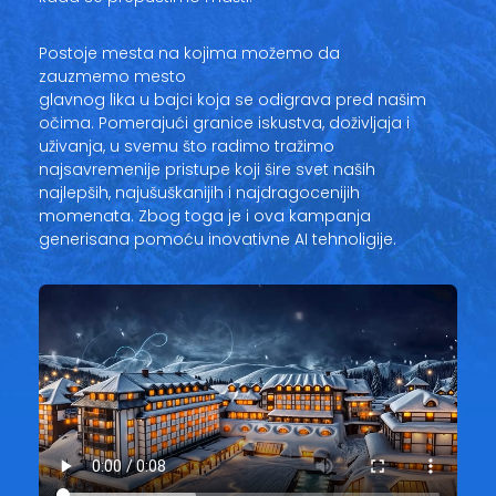
Postoje mesta na kojima možemo da
zauzmemo mesto
glavnog lika u bajci koja se odigrava pred našim
očima. Pomerajući granice iskustva, doživljaja i
uživanja, u svemu što radimo tražimo
najsavremenije pristupe koji šire svet naših
najlepših, najušuškanijih i najdragocenijih
momenata. Zbog toga je i ova kampanja
generisana pomoću inovativne AI tehnoligije.