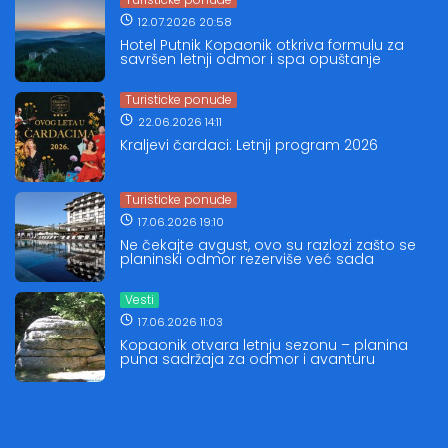
12.07.2026 20:58
Hotel Putnik Kopaonik otkriva formulu za
savršen letnji odmor i spa opuštanje
Turisticke ponude
22.06.2026 14:11
Kraljevi čardaci: Letnji program 2026
Turisticke ponude
17.06.2026 19:10
Ne čekajte avgust, ovo su razlozi zašto se
planinski odmor rezerviše već sada
Vesti
17.06.2026 11:03
Kopaonik otvara letnju sezonu – planina
puna sadržaja za odmor i avanturu