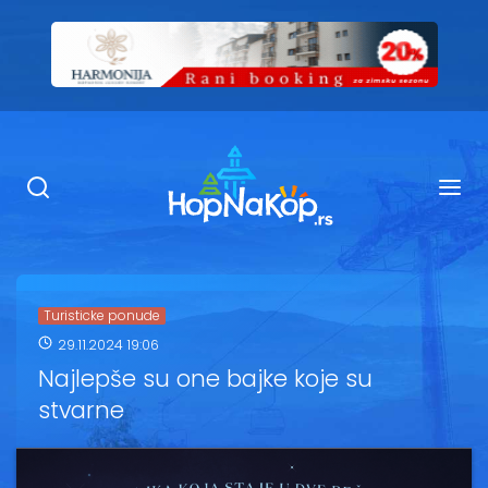
Smeštaj Kopaonik
Ugostiteljstvo
Sadržaj
Kop Info
Turisticke ponude
29.11.2024 19:06
Ski info
Najlepše su one bajke koje su
stvarne
Ski škole
Ski renta