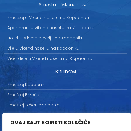
Smeštaj - Vikend naselje
Smeštaj u Vikend naselju na Kopaoniku
Apartmani u Vikend naselju na Kopaoniku
Hoteli u Vikend naselju na Kopaoniku
Vile u Vikend naselju na Kopaoniku
Vikendice u Vikend naselju na Kopaoniku
Brzi linkovi
Smeštaj Kopaonik
Smeštaj Brzeće
Smeštaj Jošanička banja
Uslovi korišćenja
OVAJ SAJT KORISTI KOLAČIĆE
Marketing