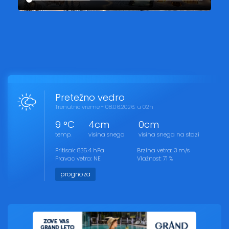
Pretežno vedro
Trenutno vreme - 08.06.2026. u 02h
9 °C
4cm
0cm
temp.
visina snega
visina snega na stazi
Pritisak: 835.4 hPa
Brzina vetra: 3 m/s
Pravac vetra: NE
Vlažnost: 71 %
prognoza