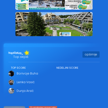
opširnije
Top skijaš
TOP SCORE
NEDELJNI SCORE
Borivoje Buha
Lenka Vasić
Dunja Arsić
Turisticke ponude