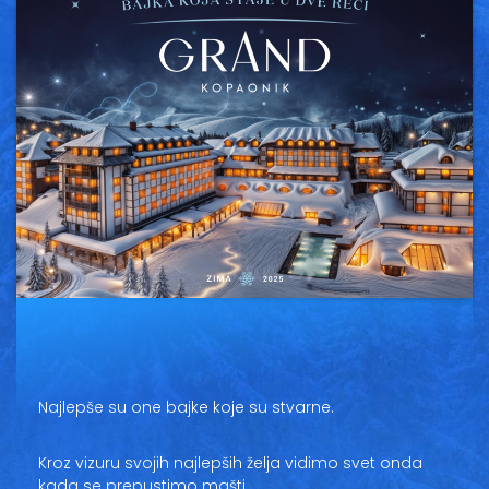
Vesti
Oglasi
Galerija
Copyright© 2020
HopNaKop
Najlepše su one bajke koje su stvarne.
Kroz vizuru svojih najlepših želja vidimo svet onda
kada se prepustimo mašti.