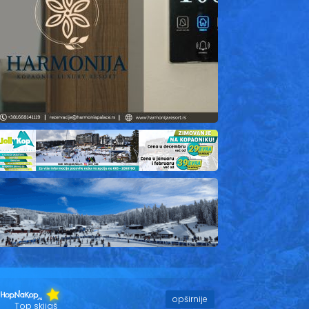
opširnije
Top skijaš