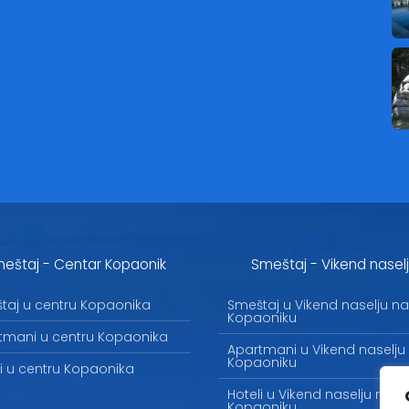
eštaj - Centar Kopaonik
Smeštaj - Vikend nasel
taj u centru Kopaonika
Smeštaj u Vikend naselju na
Kopaoniku
tmani u centru Kopaonika
Apartmani u Vikend naselju
Kopaoniku
li u centru Kopaonika
Hoteli u Vikend naselju na
Kopaoniku