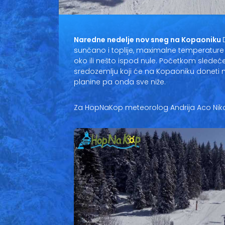
Naredne nedelje nov sneg na Kopaoniku
sunčano i toplije, maximalne temperature 
oko ili nešto ispod nule. Početkom sledeć
sredozemlju koji će na Kopaoniku doneti
planine pa onda sve niže.
Za HopNaKop meteorolog Andrija Aco Niko