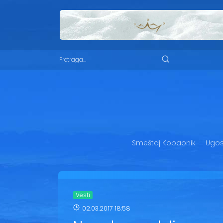
Smeštaj Kopaonik
Ugost
Vesti
02.03.2017 18:58