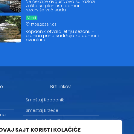
Ne čekajte avgust, ovo su razlozi
zašto se planinski odmor
rezerviše već sada
Vesti
17.06.2026 11:03
Kopaonik otvara letnju sezonu –
planina puna sadržaja za odmor i
avanturu
je
Brzi linkovi
Smeštaj Kopaonik
Smeštaj Brzeće
 na
Smeštaj Jošanička banja
OVAJ SAJT KORISTI KOLAČIĆE
Uslovi korišćenja