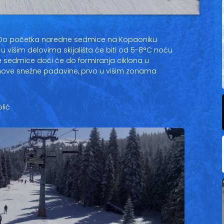
Do početka naredne sedmice na Kopaoniku
u višim delovima skijališta će biti od 5-8°C noću
e sedmice doći će do formiranja ciklona u
 nove snežne padavine, prvo u višim zonama
lić