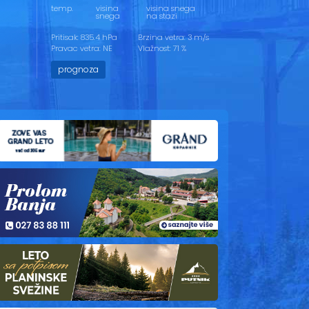
temp.
visina
visina snega
snega
na stazi
Pritisak: 835.4 hPa
Brzina vetra: 3 m/s
Pravac vetra: NE
Vlažnost: 71 %
prognoza