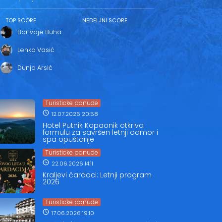
TOP SCORE
NEDELJNI SCORE
Borivoje Buha
Lenka Vasić
Dunja Arsić
Turisticke ponude
12.07.2026 20:58
Hotel Putnik Kopaonik otkriva
formulu za savršen letnji odmor i
spa opuštanje
Turisticke ponude
22.06.2026 14:11
Kraljevi čardaci: Letnji program
2026
Turisticke ponude
17.06.2026 19:10