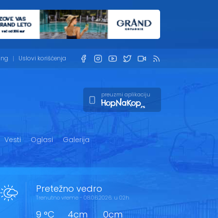
ing
Uslovi korišćenja
preuzmi aplikaciju
Vesti
Oglasi
Galerija
Pretežno vedro
Trenutno vreme - 08.06.2026. u 02h
9 °C
4cm
0cm