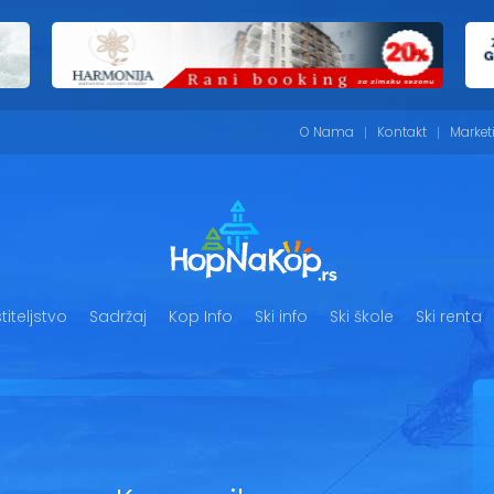
O Nama
Kontakt
Market
iteljstvo
Sadržaj
Kop Info
Ski info
Ski škole
Ski renta