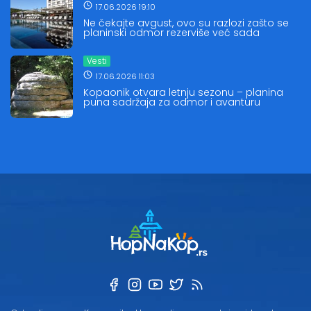
17.06.2026 19:10
Ne čekajte avgust, ovo su razlozi zašto se
planinski odmor rezerviše već sada
Vesti
17.06.2026 11:03
Kopaonik otvara letnju sezonu – planina
puna sadržaja za odmor i avanturu