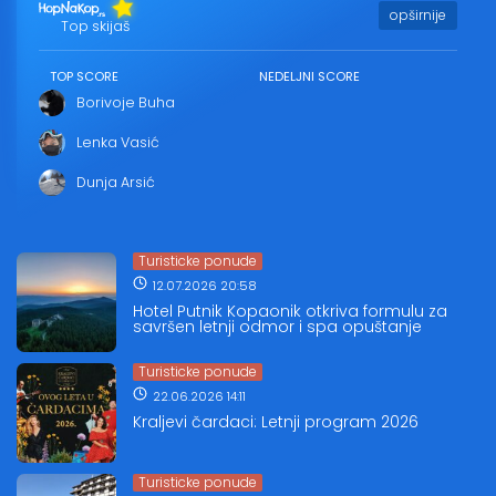
opširnije
Top skijaš
TOP SCORE
NEDELJNI SCORE
Borivoje Buha
Lenka Vasić
Dunja Arsić
Turisticke ponude
12.07.2026 20:58
Hotel Putnik Kopaonik otkriva formulu za
savršen letnji odmor i spa opuštanje
Turisticke ponude
22.06.2026 14:11
Kraljevi čardaci: Letnji program 2026
Turisticke ponude