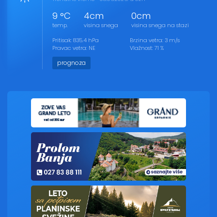
9 °C
4cm
0cm
temp.
visina snega
visina snega na stazi
Pritisak: 835.4 hPa
Brzina vetra: 3 m/s
Pravac vetra: NE
Vlažnost: 71 %
prognoza