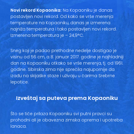
Vesti
Novi rekord Kopaonika:
Na Kopaoniku je danas
postavljen novi rekord. Od kako se vrše merenja
Oglasi
temperature na Kopaoniku, danas je izmerena
najniža temperatura i tako postavljen novi rekord.
Galerija
Izmerena temperatura je – 24,9°C.
Sneg koji je padao prethodne nedelje dostigao je
visinu od 56 cm, a 8. januar 2017. godine je najhladniji
Copyright© 2020
dan na Kopaoniku otkako se vrše merenja, tj. od 1961.
HopNaKop
godine. Sibirska zima nije sprečila najupornije da
izađu na skijaške staze i uživaju u čarima Srebrne
lepotice.
Izveštaj sa puteva prema Kopaoniku
Što se tiče prilaza Kopaoniku svi putni pravci su
prohodni ali je obavezna zimska oprema i upotreba
lanaca.