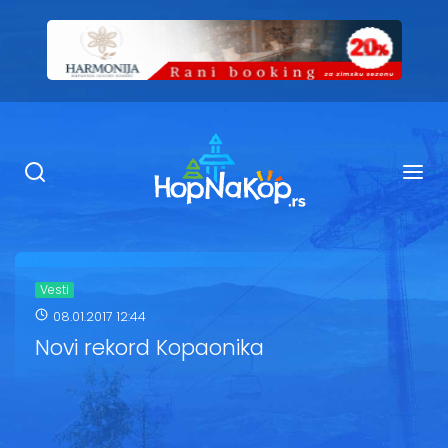
Smeštaj Kopaonik
Ugostiteljstvo
Sadržaj
Kop Info
Vesti
08.01.2017 12:44
Ski info
Novi rekord Kopaonika
Ski škole
Ski renta