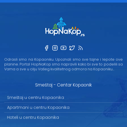
Odrasli smo na Kopaoniku. Upoznali smo sve tajne i lepote ove
planine. Portal HopNaKop smo napravili kako bi sve to podelili sa
Vama a sve u cilju Vašeg kvalitetnog odmora na Kopaoniku...
Smeštaj - Centar Kopaonik
Smeštaj u centru Kopaonika
Apartmani u centru Kopaonika
Hoteli u centru Kopaonika