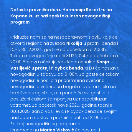
Doživite praznični duh u Harmonija Resort-u na
Kopaoniku uz naš spektakularan novogodišnji
program
.
Pridružite nam se na nezaboravnom slavlju koje će
otvoriti regionalna zvezda
Nikolija
u pratnji benda i
DJ-a 30.12.2024. godine sa početkom u 21:30h.
Tokom novogodišnje noći 31.12.2024. sa početkom u
20:00 časova očekuje Vas fenomenalna
Sanja
Vasiljević u pratnji Playbox benda
, a DJ će nastaviti
novogodišnju zabavu od 01:00h. Za goste će tokom
novogodišnje noći biti pripremljena svečana
novogodišnja večera sa bogatim izborom jela na
bazi švedskog stola, a u ponoć će svi gosti biti
posluženi čašom šampanjca uz nezaobilazan
vatromet. Za početak nove 2025. godine, tačnije
01.01.2025. Sanja Vasiljević i Playbox bend će svojim
nastupom nastaviti praznični duh od 21:00 čas.
Za kraj novogodišnjeg programa
fenomenalna
Marina Visković
će nastupiti