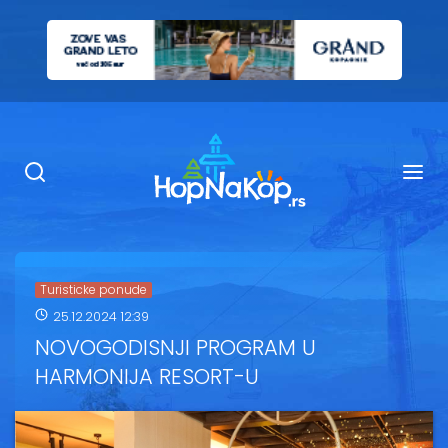
Smeštaj Kopaonik
Ugostiteljstvo
Sadržaj
Kop Info
Turisticke ponude
25.12.2024 12:39
Ski info
NOVOGODISNJI PROGRAM U
HARMONIJA RESORT-U
Ski škole
Ski renta