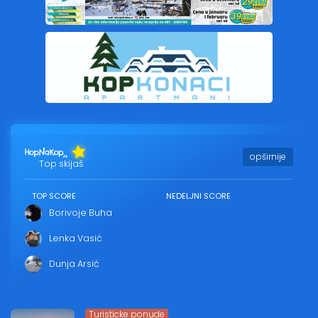
opširnije
Top skijaš
TOP SCORE
NEDELJNI SCORE
Borivoje Buha
Lenka Vasić
Dunja Arsić
Turisticke ponude