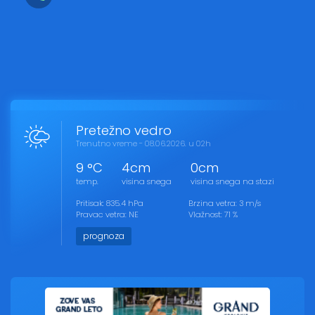
Pretežno vedro
Trenutno vreme - 08.06.2026. u 02h
9 °C
4cm
0cm
temp.
visina snega
visina snega na stazi
Pritisak: 835.4 hPa
Brzina vetra: 3 m/s
Pravac vetra: NE
Vlažnost: 71 %
prognoza