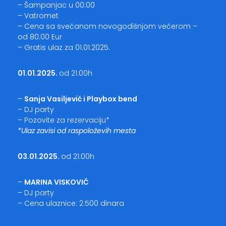
– Šampanjac u 00:00
– Vatromet
– Cena sa svečanom novogodišnjom večerom –
od 80.00 Eur
– Gratis ulaz za 01.01.2025.
01.01.2025.
od 21:00h
–
Sanja Vasiljević i Playbox bend
– DJ party
– Pozovite za rezervaciju*
*Ulaz zavisi od raspoloževih mesta
03.01.2025.
od 21:00h
–
MARINA VISKOVIĆ
– DJ party
– Cena ulaznice: 2.500 dinara