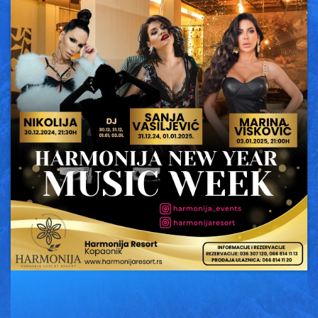
Vesti
Oglasi
Galerija
Copyright© 2020
HopNaKop