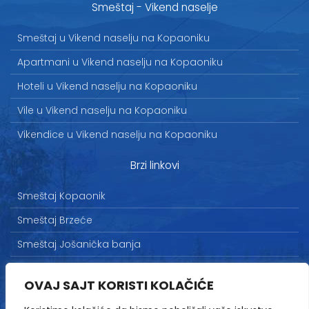
Smeštaj - Vikend naselje
Smeštaj u Vikend naselju na Kopaoniku
Apartmani u Vikend naselju na Kopaoniku
Hoteli u Vikend naselju na Kopaoniku
Vile u Vikend naselju na Kopaoniku
Vikendice u Vikend naselju na Kopaoniku
Brzi linkovi
Smeštaj Kopaonik
Smeštaj Brzeće
Smeštaj Jošanička banja
Uslovi korišćenja
OVAJ SAJT KORISTI KOLAČIĆE
Marketing