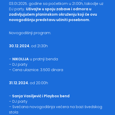
03.01.2025. godine sa početkom u 21:00h, takodje uz
DJ party.
Uživajte u spoju zabave i odmora u
zadivljujućem planinskom okruženju koji će ovu
novogodišnju predstavu učiniti posebnom.
Novogodišnji program:
30.12.2024.
od 21:30h
–
NIKOLIJA
u pratnji benda
– DJ party
– Cena ulaznice: 3.500 dinara
31.12.2024.
od 20:00h
–
Sanja Vasiljević i Playbox bend
– DJ party
– Svečana novogodišnja večera na bazi švedskog
stola