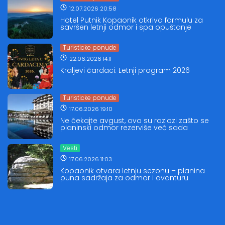
12.07.2026 20:58
Hotel Putnik Kopaonik otkriva formulu za
savršen letnji odmor i spa opuštanje
Turisticke ponude
22.06.2026 14:11
Kraljevi čardaci: Letnji program 2026
Turisticke ponude
17.06.2026 19:10
Ne čekajte avgust, ovo su razlozi zašto se
planinski odmor rezerviše već sada
Vesti
17.06.2026 11:03
Kopaonik otvara letnju sezonu – planina
puna sadržaja za odmor i avanturu