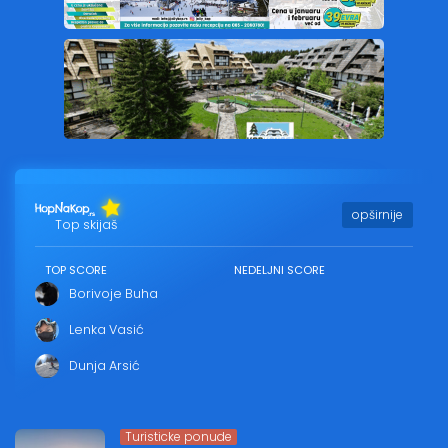
opširnije
Top skijaš
TOP SCORE
NEDELJNI SCORE
Borivoje Buha
Lenka Vasić
Dunja Arsić
Turisticke ponude