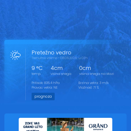
Pretežno vedro
Trenutno vreme - 08.06.2026. u 02h
9 °C
4cm
0cm
temp.
visina snega
visina snega na stazi
Pritisak: 835.4 hPa
Brzina vetra: 3 m/s
Pravac vetra: NE
Vlažnost: 71 %
prognoza