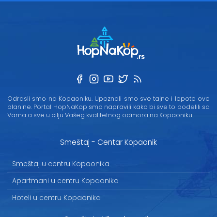
Odrasli smo na Kopaoniku. Upoznali smo sve tajne i lepote ove
planine. Portal HopNaKop smo napravili kako bi sve to podelili sa
Vama a sve u cilju Vašeg kvalitetnog odmora na Kopaoniku...
Smeštaj - Centar Kopaonik
Smeštaj u centru Kopaonika
Apartmani u centru Kopaonika
Hoteli u centru Kopaonika