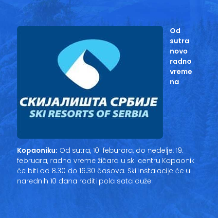
Vesti
Oglasi
Od
sutra
Galerija
novo
radno
vreme
na
Copyright© 2020
HopNaKop
Kopaoniku:
Od sutra, 10. feburara, do nedelje, 19.
februara, radno vreme žičara u ski centru Kopaonik
će biti od 8.30 do 16.30 časova. Ski instalacije će u
narednih 10 dana raditi pola sata duže.