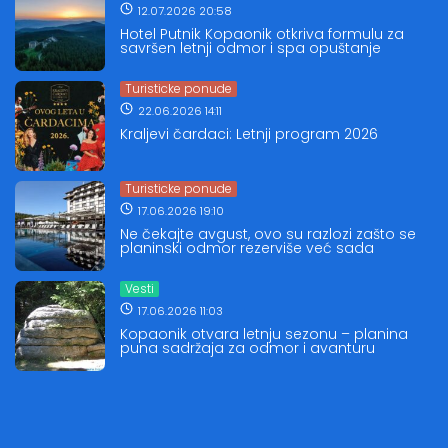
12.07.2026 20:58
Hotel Putnik Kopaonik otkriva formulu za
savršen letnji odmor i spa opuštanje
Turisticke ponude
22.06.2026 14:11
Kraljevi čardaci: Letnji program 2026
Turisticke ponude
17.06.2026 19:10
Ne čekajte avgust, ovo su razlozi zašto se
planinski odmor rezerviše već sada
Vesti
17.06.2026 11:03
Kopaonik otvara letnju sezonu – planina
puna sadržaja za odmor i avanturu