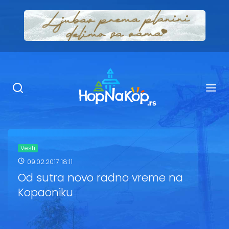
Smeštaj Kopaonik
Ugostiteljstvo
Sadržaj
Kop Info
Vesti
09.02.2017 18:11
Ski info
Od sutra novo radno vreme na
Kopaoniku
Ski škole
Ski renta