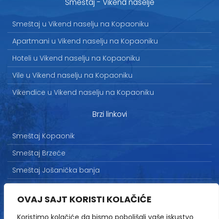
Smeštaj - Vikend naselje
Smeštaj u Vikend naselju na Kopaoniku
Apartmani u Vikend naselju na Kopaoniku
Hoteli u Vikend naselju na Kopaoniku
Vile u Vikend naselju na Kopaoniku
Vikendice u Vikend naselju na Kopaoniku
Brzi linkovi
Smeštaj Kopaonik
Smeštaj Brzeće
Smeštaj Jošanička banja
Uslovi korišćenja
OVAJ SAJT KORISTI KOLAČIĆE
Marketing
Koristimo kolačiće da bismo poboljšali vaše iskustvo