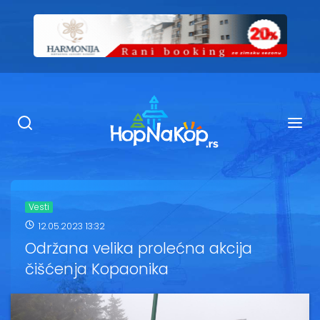
Smeštaj Kopaonik
Ugostiteljstvo
Sadržaj
Kop Info
Vesti
12.05.2023 13:32
Ski info
Održana velika prolećna akcija
čišćenja Kopaonika
Ski škole
Ski renta