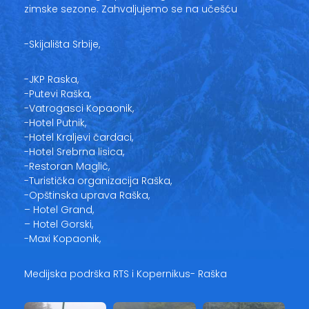
zimske sezone. Zahvaljujemo se na učešću
-Skijališta Srbije,
-JKP Raska,
-Putevi Raška,
-Vatrogasci Kopaonik,
-Hotel Putnik,
-Hotel Kraljevi čardaci,
-Hotel Srebrna lisica,
-Restoran Maglič,
-Turistička organizacija Raška,
-Opštinska uprava Raška,
– Hotel Grand,
– Hotel Gorski,
-Maxi Kopaonik,
Medijska podrška RTS i Kopernikus- Raška