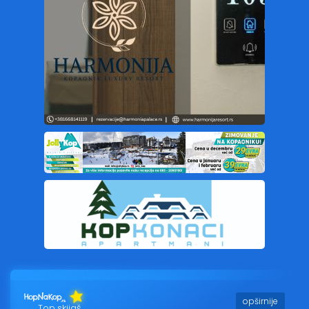
opširnije
Top skijaš