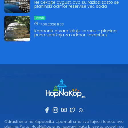
Ne čekajte avgust, ovo su razlozi zašto se
planinski odmor rezerviše već sada
Vesti
17.06.2026 11:03
Kopaonik otvara letnju sezonu – planina
puna sadržaja za odmor i avanturu
Odrasli smo na Kopaoniku. Upoznali smo sve tajne i lepote ove
planine. Portal HopNaKop smo napravili kako bi sve to podelili sa