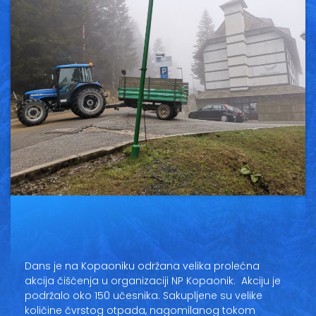
Vesti
Oglasi
Galerija
Copyright© 2020
HopNaKop
Dans je na Kopaoniku održana velika prolećna
akcija čišćenja u organizaciji NP Kopaonik. Akciju je
podržalo oko 150 učesnika. Sakupljene su velike
količine čvrstog otpada, nagomilanog tokom