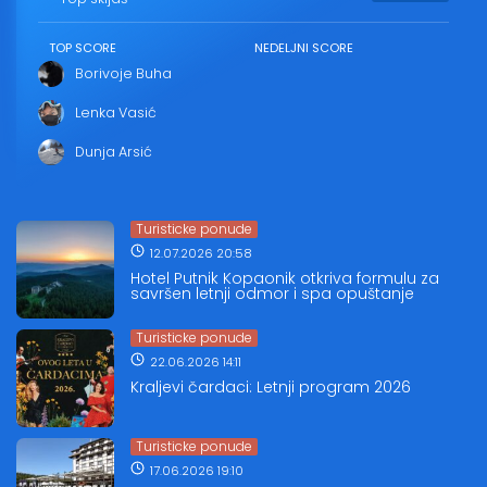
TOP SCORE
NEDELJNI SCORE
Borivoje Buha
Lenka Vasić
Dunja Arsić
Turisticke ponude
12.07.2026 20:58
Hotel Putnik Kopaonik otkriva formulu za
savršen letnji odmor i spa opuštanje
Turisticke ponude
22.06.2026 14:11
Kraljevi čardaci: Letnji program 2026
Turisticke ponude
17.06.2026 19:10