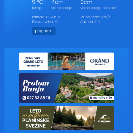
9 °C
4cm
0cm
temp.
visina snega
visina snega na stazi
Pritisak: 835.4 hPa
Brzina vetra: 3 m/s
Pravac vetra: NE
Vlažnost: 71 %
prognoza