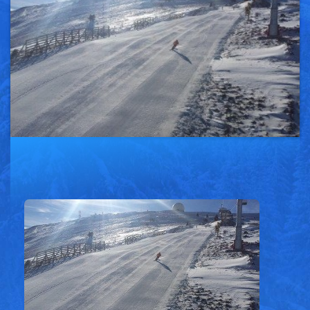
Vesti
Oglasi
Galerija
Copyright© 2020
HopNaKop