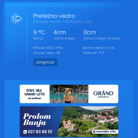
Pretežno vedro
Trenutno vreme - 08.06.2026. u 02h
9 °C
4cm
0cm
temp.
visina snega
visina snega na stazi
Pritisak: 835.4 hPa
Brzina vetra: 3 m/s
Pravac vetra: NE
Vlažnost: 71 %
prognoza