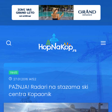
Smeštaj Kopaonik
Ugostiteljstvo
Sadržaj
Kop Info
Vesti
27.01.2016 14:52
Ski info
PAŽNJA! Radari na stazama ski
centra Kopaonik
Ski škole
Ski renta