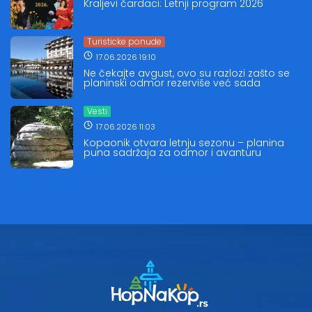
Kraljevi čardaci: Letnji program 2026
Turisticke ponude
17.06.2026 19:10
Ne čekajte avgust, ovo su razlozi zašto se
planinski odmor rezerviše već sada
Vesti
17.06.2026 11:03
Kopaonik otvara letnju sezonu – planina
puna sadržaja za odmor i avanturu