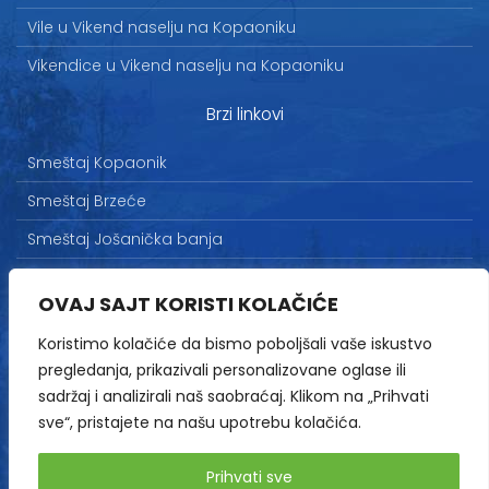
Vile u Vikend naselju na Kopaoniku
Vikendice u Vikend naselju na Kopaoniku
Brzi linkovi
Smeštaj Kopaonik
Smeštaj Brzeće
Smeštaj Jošanička banja
Uslovi korišćenja
OVAJ SAJT KORISTI KOLAČIĆE
Marketing
Koristimo kolačiće da bismo poboljšali vaše iskustvo
Politika privatnosti
pregledanja, prikazivali personalizovane oglase ili
Kontakt
sadržaj i analizirali naš saobraćaj. Klikom na „Prihvati
sve“, pristajete na našu upotrebu kolačića.
Copyright© 2013-2026 | HopNaKop
Prihvati sve
Sva prava zadržana / All rights reserved