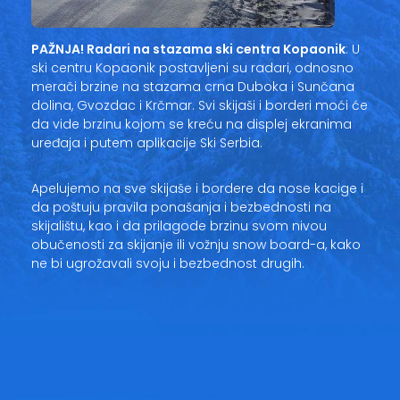
PAŽNJA! Radari na stazama ski centra Kopaonik
: U
ski centru Kopaonik postavljeni su radari, odnosno
merači brzine na stazama crna Duboka i Sunčana
dolina, Gvozdac i Krčmar. Svi skijaši i borderi moći će
da vide brzinu kojom se kreću na displej ekranima
uređaja i putem aplikacije Ski Serbia.
Apelujemo na sve skijaše i bordere da nose kacige i
da poštuju pravila ponašanja i bezbednosti na
skijalištu, kao i da prilagode brzinu svom nivou
obučenosti za skijanje ili vožnju snow board-a, kako
ne bi ugrožavali svoju i bezbednost drugih.