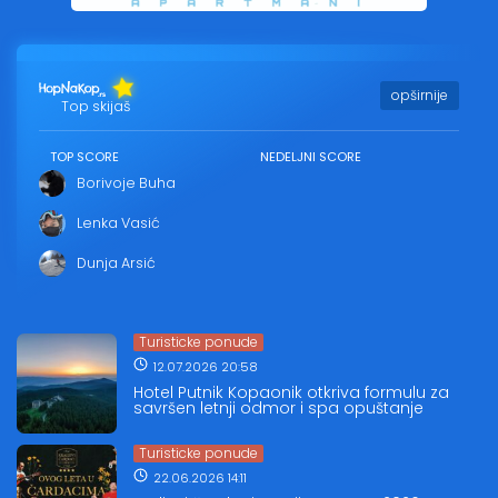
opširnije
Top skijaš
TOP SCORE
NEDELJNI SCORE
Borivoje Buha
Lenka Vasić
Dunja Arsić
Turisticke ponude
12.07.2026 20:58
Hotel Putnik Kopaonik otkriva formulu za
savršen letnji odmor i spa opuštanje
Turisticke ponude
22.06.2026 14:11