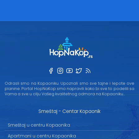
Odrasli smo na Kopaoniku. Upoznali smo sve tajne i lepote ove
planine. Portal HopNaKop smo napravili kako bi sve to podelili sa
Vama a sve u cilju Vašeg kvalitetnog odmora na Kopaoniku...
Smeštaj - Centar Kopaonik
Smeštaj u centru Kopaonika
Apartmani u centru Kopaonika