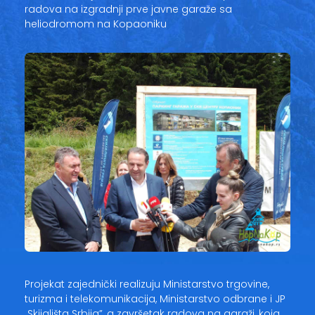
radova na izgradnji prve javne garaže sa
heliodromom na Kopaoniku
Projekat zajednički realizuju Ministarstvo trgovine,
turizma i telekomunikacija, Ministarstvo odbrane i JP
,,Skijališta Srbija”, a završetak radova na garaži, koja