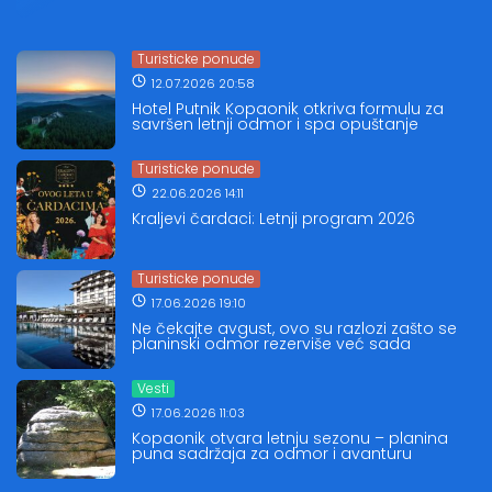
Turisticke ponude
12.07.2026 20:58
Hotel Putnik Kopaonik otkriva formulu za
savršen letnji odmor i spa opuštanje
Turisticke ponude
22.06.2026 14:11
Kraljevi čardaci: Letnji program 2026
Turisticke ponude
17.06.2026 19:10
Ne čekajte avgust, ovo su razlozi zašto se
planinski odmor rezerviše već sada
Vesti
17.06.2026 11:03
Kopaonik otvara letnju sezonu – planina
puna sadržaja za odmor i avanturu