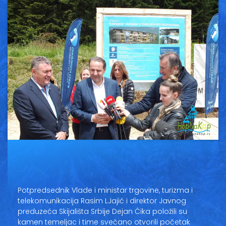
Vesti
Oglasi
Galerija
Copyright© 2020
HopNaKop
Potpredsednik Vlade i ministar trgovine, turizma i
telekomunikacija Rasim LJajić i direktor Javnog
preduzeća Skijališta Srbije Dejan Ćika položili su
kamen temeljac i time svečano otvorili početak