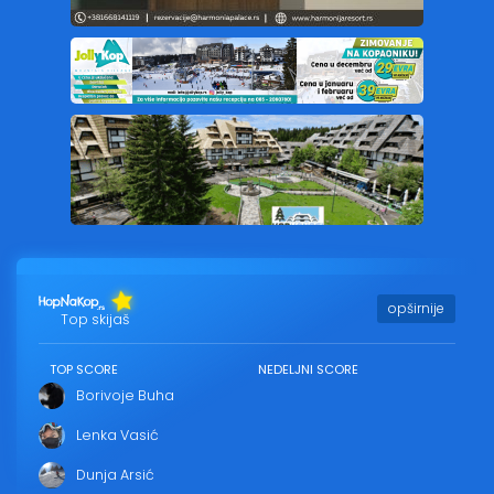
opširnije
Top skijaš
TOP SCORE
NEDELJNI SCORE
Borivoje Buha
Lenka Vasić
Dunja Arsić