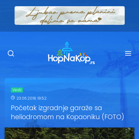
Smeštaj Kopaonik
Ugostiteljstvo
Sadržaj
Kop Info
Vesti
23.06.2018 19:52
Ski info
Početak izgradnje garaže sa
heliodromom na Kopaoniku (FOTO)
Ski škole
Ski renta