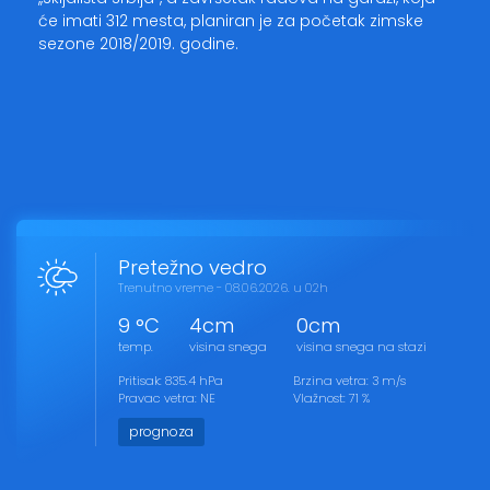
će imati 312 mesta, planiran je za početak zimske
sezone 2018/2019. godine.
Pretežno vedro
Trenutno vreme - 08.06.2026. u 02h
9 °C
4cm
0cm
temp.
visina snega
visina snega na stazi
Pritisak: 835.4 hPa
Brzina vetra: 3 m/s
Pravac vetra: NE
Vlažnost: 71 %
prognoza