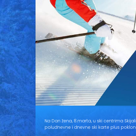
Na Dan žena, 8.marta, u ski centrima Skij
poludnevne i dnevne ski karte plus poklo