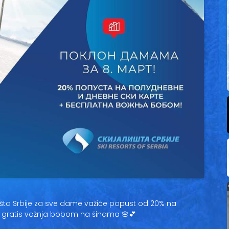
ališta Srbije za sve dame važiće popust od 20% na
n gratis vožnja bobom na šinama 🌸💕