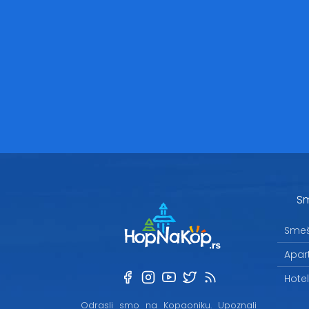
Sm
Smeš
Apar
Hote
Odrasli smo na Kopaoniku. Upoznali