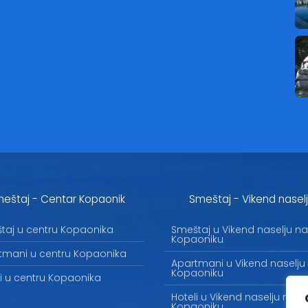
eštaj - Centar Kopaonik
Smeštaj - Vikend nasel
taj u centru Kopaonika
Smeštaj u Vikend naselju na
Kopaoniku
tmani u centru Kopaonika
Apartmani u Vikend naselju
Kopaoniku
li u centru Kopaonika
Hoteli u Vikend naselju na
Kopaoniku