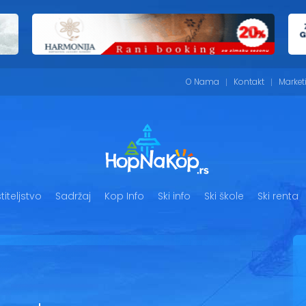
O Nama
Kontakt
Market
iteljstvo
Sadržaj
Kop Info
Ski info
Ski škole
Ski renta