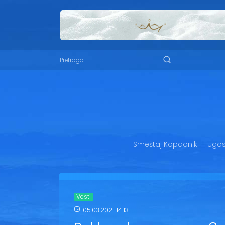
Smeštaj Kopaonik
Ugost
Vesti
05.03.2021 14:13