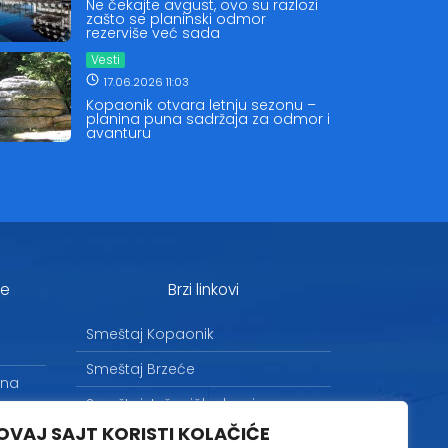
Ne čekajte avgust, ovo su razlozi
zašto se planinski odmor
rezerviše već sada
Vesti
17.06.2026 11:03
Kopaonik otvara letnju sezonu –
planina puna sadržaja za odmor i
avanturu
je
Brzi linkovi
Smeštaj Kopaonik
Smeštaj Brzeće
 na
Smeštaj Jošanička banja
OVAJ SAJT KORISTI KOLAČIĆE
Uslovi korišćenja