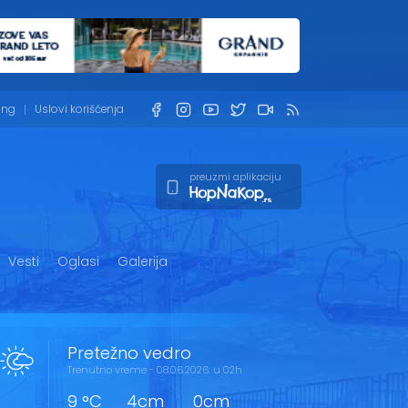
ing
Uslovi korišćenja
preuzmi aplikaciju
Vesti
Oglasi
Galerija
Pretežno vedro
Trenutno vreme - 08.06.2026. u 02h
9 °C
4cm
0cm