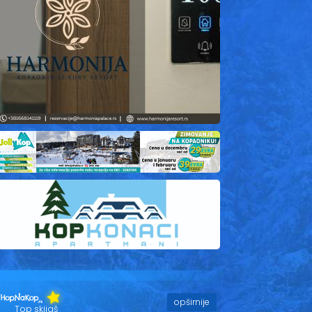
opširnije
Top skijaš