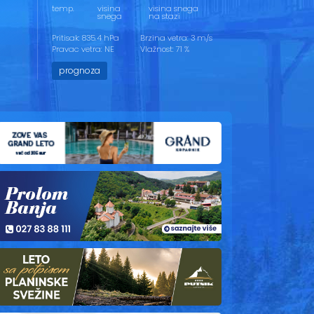
temp.
visina
visina snega
snega
na stazi
Pritisak: 835.4 hPa
Brzina vetra: 3 m/s
Pravac vetra: NE
Vlažnost: 71 %
prognoza