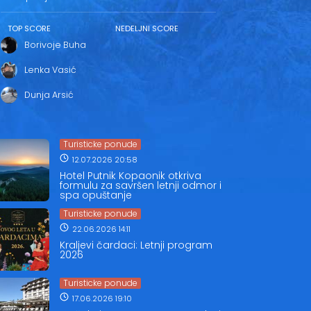
TOP SCORE
NEDELJNI SCORE
Borivoje Buha
Lenka Vasić
Dunja Arsić
Turisticke ponude
12.07.2026 20:58
Hotel Putnik Kopaonik otkriva
formulu za savršen letnji odmor i
spa opuštanje
Turisticke ponude
22.06.2026 14:11
Kraljevi čardaci: Letnji program
2026
Turisticke ponude
17.06.2026 19:10