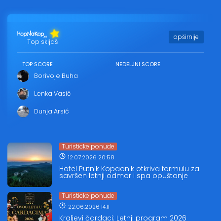
opširnije
Top skijaš
TOP SCORE
NEDELJNI SCORE
Borivoje Buha
Lenka Vasić
Dunja Arsić
Turisticke ponude
12.07.2026 20:58
Hotel Putnik Kopaonik otkriva formulu za
savršen letnji odmor i spa opuštanje
Turisticke ponude
22.06.2026 14:11
Kraljevi čardaci: Letnji program 2026