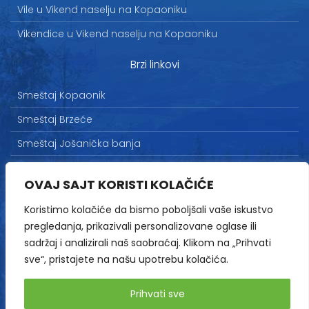
Vile u Vikend naselju na Kopaoniku
Vikendice u Vikend naselju na Kopaoniku
Brzi linkovi
Smeštaj Kopaonik
Smeštaj Brzeće
Smeštaj Jošanička banja
Uslovi korišćenja
OVAJ SAJT KORISTI KOLAČIĆE
Marketing
Koristimo kolačiće da bismo poboljšali vaše iskustvo
Politika privatnosti
pregledanja, prikazivali personalizovane oglase ili
Kontakt
sadržaj i analizirali naš saobraćaj. Klikom na „Prihvati
sve“, pristajete na našu upotrebu kolačića.
Copyright© 2013-2026 | HopNaKop
Prihvati sve
Sva prava zadržana / All rights reserved