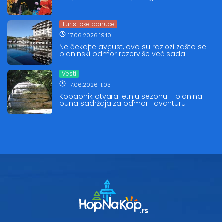
Turisticke ponude
17.06.2026 19:10
Ne čekajte avgust, ovo su razlozi zašto se
planinski odmor rezerviše već sada
Vesti
17.06.2026 11:03
Kopaonik otvara letnju sezonu – planina
puna sadržaja za odmor i avanturu