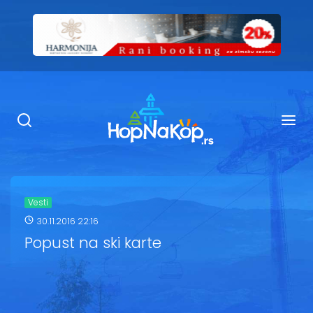
Smeštaj Kopaonik
Ugostiteljstvo
Sadržaj
Kop Info
Vesti
30.11.2016 22:16
Ski info
Popust na ski karte
Ski škole
Ski renta