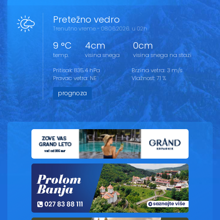
Pretežno vedro
Trenutno vreme - 08.06.2026. u 02h
9 °C
4cm
0cm
temp.
visina snega
visina snega na stazi
Pritisak: 835.4 hPa
Brzina vetra: 3 m/s
Pravac vetra: NE
Vlažnost: 71 %
prognoza