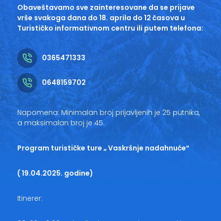
Obaveštavamo sve zainteresovane da se prijave
vrše svakoga dana do 18. aprila do 12 časova u
Turističko informativnom centru ili putem telefona:
0365471333
0648159702
Napomena: Minimalan broj prijavljenih je 25 putnika,
a maksimalan broj je 45.
Program turističke ture „ Vaskršnje nadahnuće“
( 19.04.2025. godine)
Itinerer: