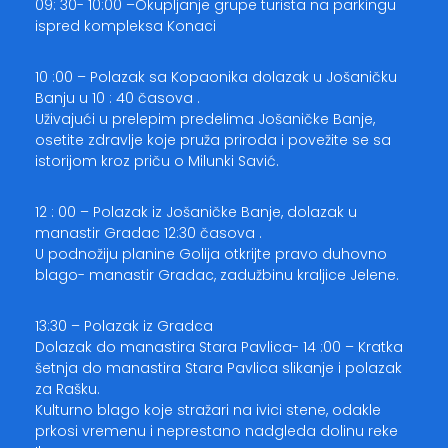
09: 30- 10:00 –Okupljanje grupe turista na parkingu
ispred kompleksa Konaci
10 :00 – Polazak sa Kopaonika dolazak u Jošaničku
Banju u 10 : 40 časova .
Uživajući u prelepim predelima Jošaničke Banje,
osetite zdravlje koje pruža priroda i povežite se sa
istorijom kroz priču o Milunki Savić.
12 : 00 – Polazak iz Jošaničke Banje, dolazak u
manastir Gradac 12:30 časova .
U podnožiju planine Golija otkrijte pravo duhovno
blago- manastir Gradac, zadužbinu kraljice Jelene.
13:30 – Polazak iz Gradca
Dolazak do manastira Stara Pavlica- 14 :00 – Kratka
šetnja do manastira Stara Pavlica slikanje i polazak
za Rašku.
Kulturno blago koje stražari na ivici stene, odakle
prkosi vremenu i neprestano nadgleda dolinu reke