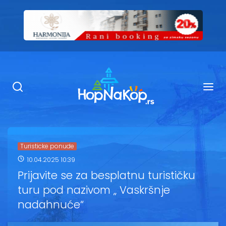
Smeštaj Kopaonik
Ugostiteljstvo
Sadržaj
Kop Info
Turisticke ponude
10.04.2025 10:39
Ski info
Prijavite se za besplatnu turističku
turu pod nazivom „ Vaskršnje
Ski škole
nadahnuće“
Ski renta