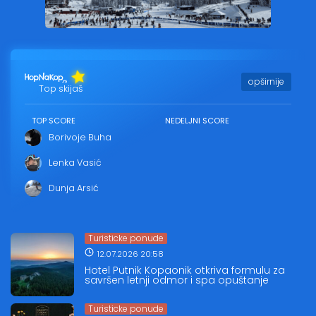
opširnije
Top skijaš
TOP SCORE
NEDELJNI SCORE
Borivoje Buha
Lenka Vasić
Dunja Arsić
Turisticke ponude
12.07.2026 20:58
Hotel Putnik Kopaonik otkriva formulu za
savršen letnji odmor i spa opuštanje
Turisticke ponude