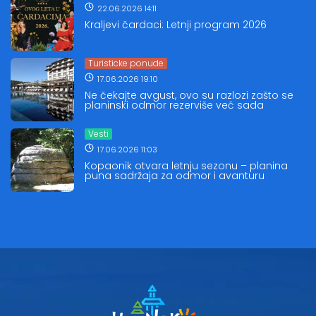
22.06.2026 14:11
Kraljevi čardaci: Letnji program 2026
Turisticke ponude
17.06.2026 19:10
Ne čekajte avgust, ovo su razlozi zašto se
planinski odmor rezerviše već sada
Vesti
17.06.2026 11:03
Kopaonik otvara letnju sezonu – planina
puna sadržaja za odmor i avanturu