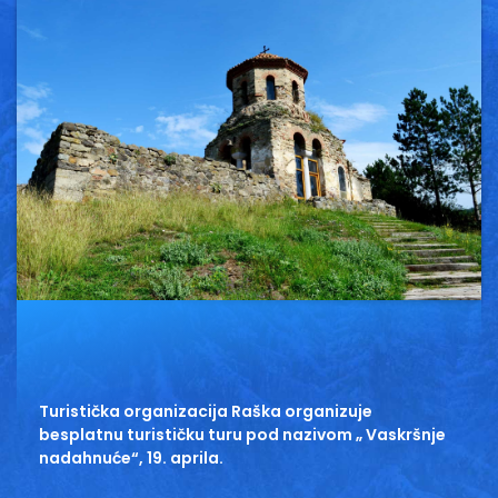
Vesti
Oglasi
Galerija
Copyright© 2020
HopNaKop
Turistička organizacija Raška organizuje
besplatnu turističku turu pod nazivom „ Vaskršnje
nadahnuće“, 19. aprila.