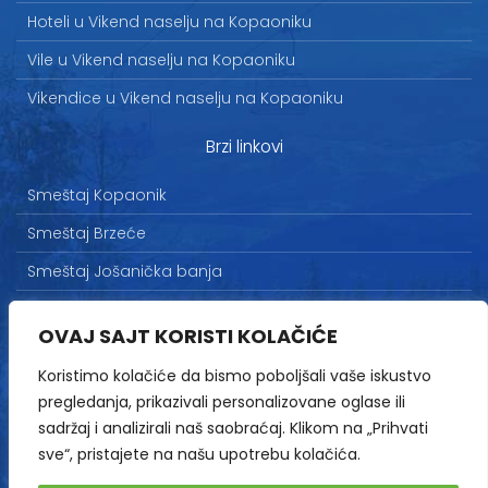
Hoteli u Vikend naselju na Kopaoniku
Vile u Vikend naselju na Kopaoniku
Vikendice u Vikend naselju na Kopaoniku
Brzi linkovi
Smeštaj Kopaonik
Smeštaj Brzeće
Smeštaj Jošanička banja
Uslovi korišćenja
OVAJ SAJT KORISTI KOLAČIĆE
Marketing
Koristimo kolačiće da bismo poboljšali vaše iskustvo
Politika privatnosti
pregledanja, prikazivali personalizovane oglase ili
Kontakt
sadržaj i analizirali naš saobraćaj. Klikom na „Prihvati
sve“, pristajete na našu upotrebu kolačića.