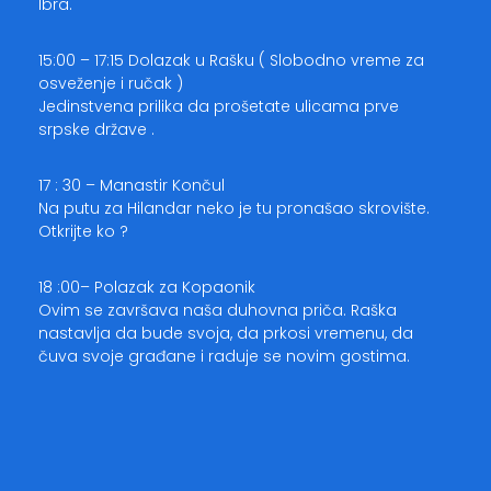
Ibra.
15:00 – 17:15 Dolazak u Rašku ( Slobodno vreme za
osveženje i ručak )
Jedinstvena prilika da prošetate ulicama prve
srpske države .
17 : 30 – Manastir Končul
Na putu za Hilandar neko je tu pronašao skrovište.
Otkrijte ko ?
18 :00– Polazak za Kopaonik
Ovim se završava naša duhovna priča. Raška
nastavlja da bude svoja, da prkosi vremenu, da
čuva svoje građane i raduje se novim gostima.