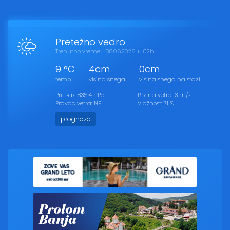
Pretežno vedro
Trenutno vreme - 08.06.2026. u 02h
9 °C
4cm
0cm
temp.
visina snega
visina snega na stazi
Pritisak: 835.4 hPa
Brzina vetra: 3 m/s
Pravac vetra: NE
Vlažnost: 71 %
prognoza