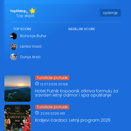
opširnije
Top skijaš
TOP SCORE
NEDELJNI SCORE
Borivoje Buha
Lenka Vasić
Dunja Arsić
Turisticke ponude
12.07.2026 20:58
Hotel Putnik Kopaonik otkriva formulu za
savršen letnji odmor i spa opuštanje
Turisticke ponude
22.06.2026 14:11
Kraljevi čardaci: Letnji program 2026