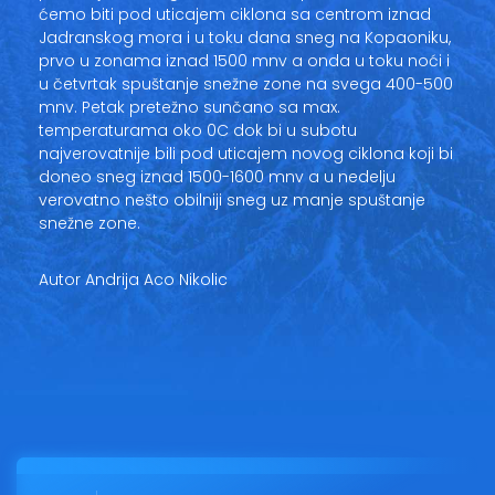
ćemo biti pod uticajem ciklona sa centrom iznad
Jadranskog mora i u toku dana sneg na Kopaoniku,
prvo u zonama iznad 1500 mnv a onda u toku noći i
u četvrtak spuštanje snežne zone na svega 400-500
mnv. Petak pretežno sunčano sa max.
temperaturama oko 0C dok bi u subotu
najverovatnije bili pod uticajem novog ciklona koji bi
doneo sneg iznad 1500-1600 mnv a u nedelju
verovatno nešto obilniji sneg uz manje spuštanje
snežne zone.
Autor Andrija Aco Nikolic