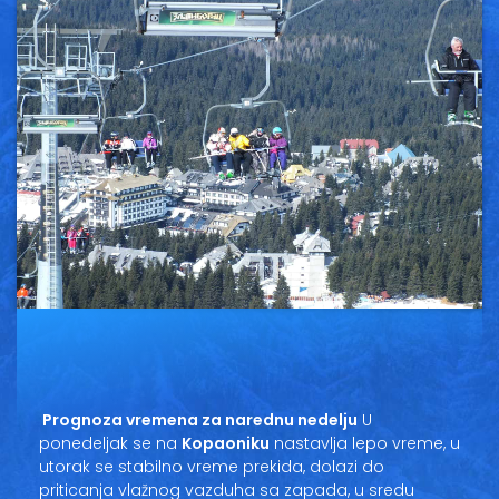
Vesti
Oglasi
Galerija
Copyright© 2020
HopNaKop
Prognoza vremena za narednu nedelju
U
ponedeljak se na
Kopaoniku
nastavlja lepo vreme, u
utorak se stabilno vreme prekida, dolazi do
priticanja vlažnog vazduha sa zapada, u sredu