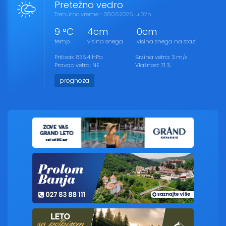
Pretežno vedro
Trenutno vreme - 08.06.2026. u 02h
9 °C
4cm
0cm
temp.
visina snega
visina snega na stazi
Pritisak: 835.4 hPa
Brzina vetra: 3 m/s
Pravac vetra: NE
Vlažnost: 71 %
prognoza