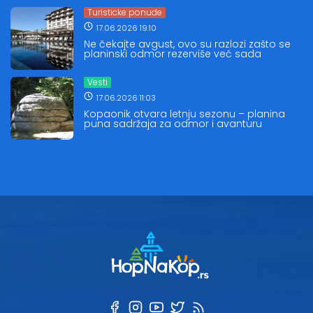
Turisticke ponude
17.06.2026 19:10
Ne čekajte avgust, ovo su razlozi zašto se
planinski odmor rezerviše već sada
Vesti
17.06.2026 11:03
Kopaonik otvara letnju sezonu – planina
puna sadržaja za odmor i avanturu