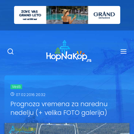
Smeštaj Kopaonik
Ugostiteljstvo
Sadržaj
Kop Info
Vesti
07.02.2016 20:32
Ski info
Prognoza vremena za narednu
nedelju (+ velika FOTO galerija)
Ski škole
Ski renta