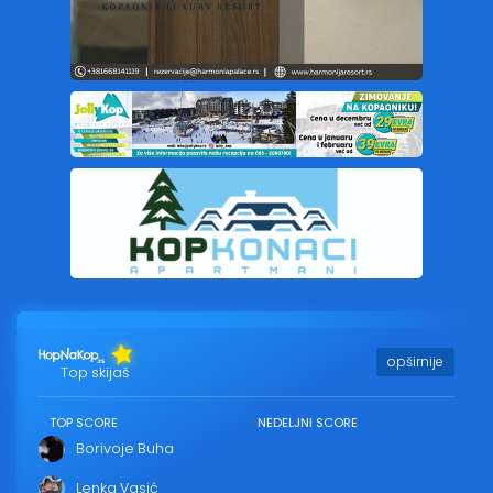
opširnije
Top skijaš
TOP SCORE
NEDELJNI SCORE
Borivoje Buha
Lenka Vasić