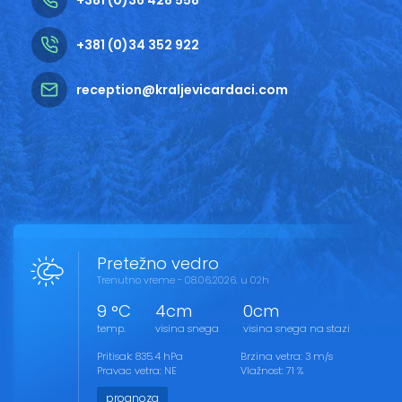
+381 (0)34 352 922
reception@kraljevicardaci.com
Pretežno vedro
Trenutno vreme - 08.06.2026. u 02h
9 °C
4cm
0cm
temp.
visina snega
visina snega na stazi
Pritisak: 835.4 hPa
Brzina vetra: 3 m/s
Pravac vetra: NE
Vlažnost: 71 %
prognoza