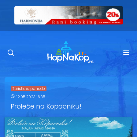
Smeštaj Kopaonik
Ugostiteljstvo
Sadržaj
Kop Info
Turisticke ponude
12.05.2023 16:35
Ski info
Proleće na Kopaoniku!
Ski škole
Ski renta