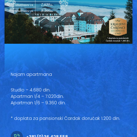
Vesti
Oglasi
Galerija
Copyright© 2020
HopNaKop
Najam apartmana
Studio – 4.680 din.
Apartman 1/4 – 7.020din.
Apartman 1/6 – 9.360 din.
* doplata za pansionski Čardak doručak 1.200 din.
+381 (0)36 428 558