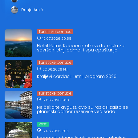
Dunja Arsić
Turisticke ponude
12.07.2026 20:58
Hotel Putnik Kopaonik otkriva formulu za
savršen letnji odmor i spa opuštanje
Turisticke ponude
22.06.2026 14:11
Kraljevi čardaci: Letnji program 2026
Turisticke ponude
17.06.2026 19:10
Ne čekajte avgust, ovo su razlozi zašto se
planinski odmor rezerviše već sada
Vesti
17.06.2026 11:03
Kopaonik otvara letnju sezonu – planina