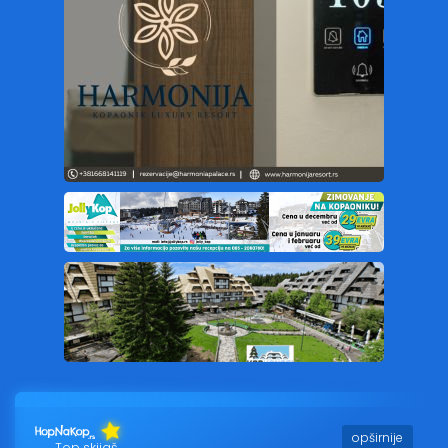
opširnije
Top skijaš