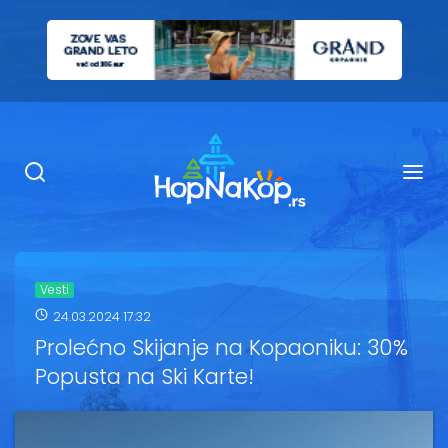
Smeštaj Kopaonik
Ugostiteljstvo
Sadržaj
Kop Info
Vesti
24.03.2024 17:32
Ski info
Prolećno Skijanje na Kopaoniku: 30%
Popusta na Ski Karte!
Ski škole
Ski renta