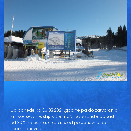
Vesti
Oglasi
Galerija
Copyright© 2020
HopNaKop
Od ponedeljka 25.03.2024.godine pa do zatvaranja
zimske sezone, skijaši će moći da iskoriste popust
od 30% na cene ski karata, od poludnevne do
sedmodnevne.