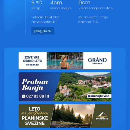
9 °C
4cm
0cm
temp.
visina snega
visina snega na stazi
Pritisak: 835.4 hPa
Brzina vetra: 3 m/s
Pravac vetra: NE
Vlažnost: 71 %
prognoza