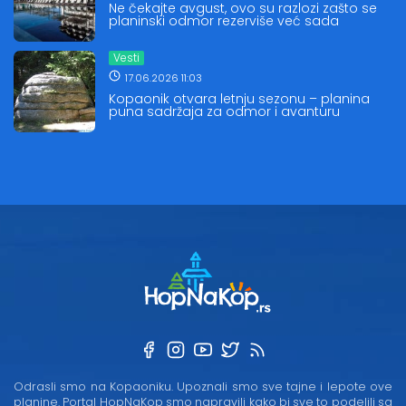
Ne čekajte avgust, ovo su razlozi zašto se
planinski odmor rezerviše već sada
Vesti
17.06.2026 11:03
Kopaonik otvara letnju sezonu – planina
puna sadržaja za odmor i avanturu
Odrasli smo na Kopaoniku. Upoznali smo sve tajne i lepote ove
planine. Portal HopNaKop smo napravili kako bi sve to podelili sa