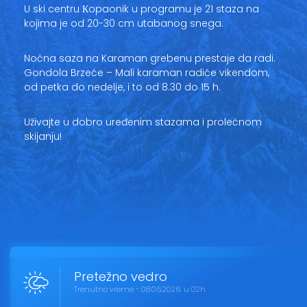
U ski centru Кopaonik u programu je 21 staza na
kojima je od 20-30 cm utabanog snega.
Noćna saza na Karaman grebenu prestaje da radi.
Gondola Brzeće – Mali karaman radiće vikendom,
od petka do nedelje, i to od 8.30 do 15 h.
Uživajte u dobro uređenim stazama i prolećnom
skijanju!
Pretežno vedro
Trenutno vreme - 08.06.2026. u 02h