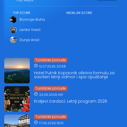
TOP SCORE
NEDELJNI SCORE
Borivoje Buha
Lenka Vasić
Dunja Arsić
Turisticke ponude
12.07.2026 20:58
Hotel Putnik Kopaonik otkriva formulu za
savršen letnji odmor i spa opuštanje
Turisticke ponude
22.06.2026 14:11
Kraljevi čardaci: Letnji program 2026
Turisticke ponude
17.06.2026 19:10