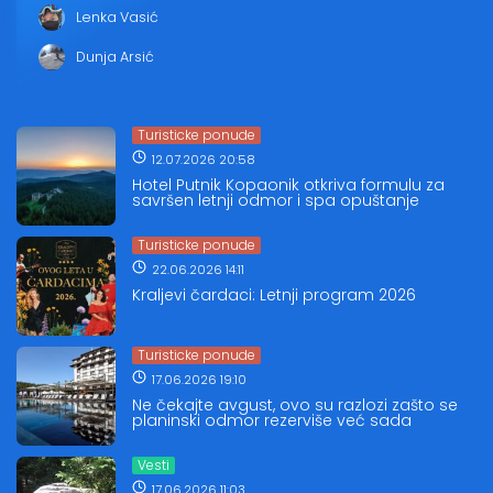
Lenka Vasić
Dunja Arsić
Turisticke ponude
12.07.2026 20:58
Hotel Putnik Kopaonik otkriva formulu za
savršen letnji odmor i spa opuštanje
Turisticke ponude
22.06.2026 14:11
Kraljevi čardaci: Letnji program 2026
Turisticke ponude
17.06.2026 19:10
Ne čekajte avgust, ovo su razlozi zašto se
planinski odmor rezerviše već sada
Vesti
17.06.2026 11:03