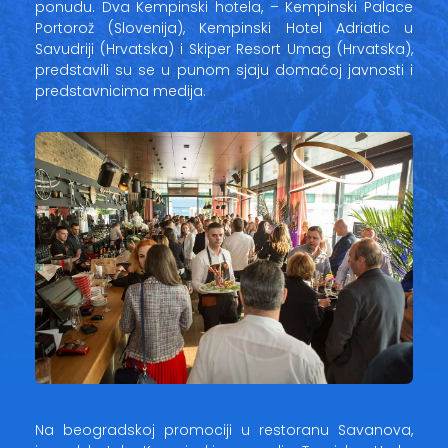
ponudu. Dva Kempinski hotela, – Kempinski Palace
Portorož (Slovenija), Kempinski Hotel Adriatic u
Savudriji (Hrvatska) i Skiper Resort Umag (Hrvatska),
predstavili su se u punom sjaju domaćoj javnosti i
predstavnicima medija.
Na beogradskoj promociji u restoranu Savanova,