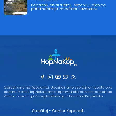
Kopaonik otvara letnju sezonu – planina
puna sadržaja za odmor i avanturu
Odrasli smo na Kopaoniku. Upoznali smo sve tajne i lepote ove
planine. Portal HopNaKop smo napravili kako bi sve to podelili sa
Vama a sve u cilju Vašeg kvalitetnog odmora na Kopaoniku...
Smeštaj - Centar Kopaonik