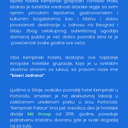
ispred hotela Kempinski gospodin Tomislav Hrala,
istakao je turističke vrednosti istarske regije sa svim
njenim prirodnim lepotama, gastronomskim i
kulturnim bogatstvima, kao i blizinu i dobru
povezanost destinacije u odnosu na Beograd i
Srbiju. Zbog celokupnog autentičnog ugođaja
domaćoj publici je već dobro poznata Istra te je
posećenost svake godine sve veća.
Oba Kempinski hotela, dostojna ove najstarije
evropske hotelske grupacije, koja je u svetskim
okvirima sinonim za luksuz, sa pravom nose ime
“biseri Jadrana”
Ljudima iz Srbije, svakako poznatiji hotel Kempinski u
Portorožu, smešten je na ekskluzivnoj lokaciji u
zaštićenom uređenom parku u srcu Portoroža.
“Kempinski Palace” ima pet zvezdica, deo je hotelske
divizije
MK Group
od 2015. godine, poseduje
jedinstvenu Kristalnu dvoranu gde je svaki događaj
raj za čula.