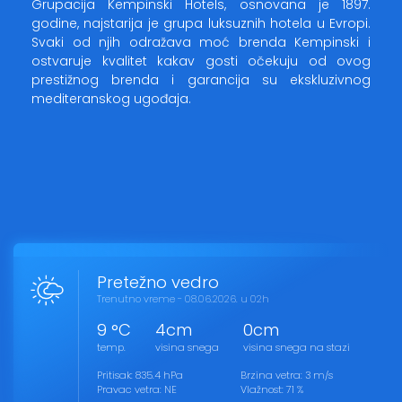
Grupacija Kempinski Hotels, osnovana je 1897.
godine, najstarija je grupa luksuznih hotela u Evropi.
Svaki od njih odražava moć brenda Kempinski i
ostvaruje kvalitet kakav gosti očekuju od ovog
prestižnog brenda i garancija su ekskluzivnog
mediteranskog ugođaja.
Pretežno vedro
Trenutno vreme - 08.06.2026. u 02h
9 °C
4cm
0cm
temp.
visina snega
visina snega na stazi
Pritisak: 835.4 hPa
Brzina vetra: 3 m/s
Pravac vetra: NE
Vlažnost: 71 %