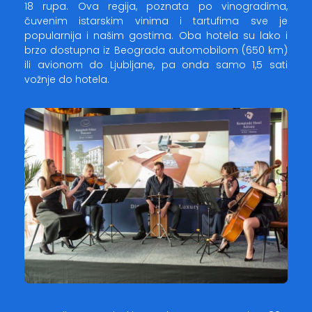
18 rupa. Ova regija, poznata po vinogradima,
čuvenim istarskim vinima i tartufima sve je
popularnija i našim gostima. Oba hotela su lako i
brzo dostupna iz Beograda automobilom (650 km)
ili avionom do Ljubljane, pa onda samo 1,5 sati
vožnje do hotela.