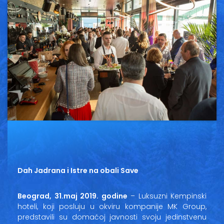
Vesti
Oglasi
Galerija
Copyright© 2020
HopNaKop
Dah Jadrana i Istre na obali Save
Beograd, 31.maj 2019. godine
– Luksuzni Kempinski
hoteli, koji posluju u okviru kompanije MK Group,
predstavili su domaćoj javnosti svoju jedinstvenu