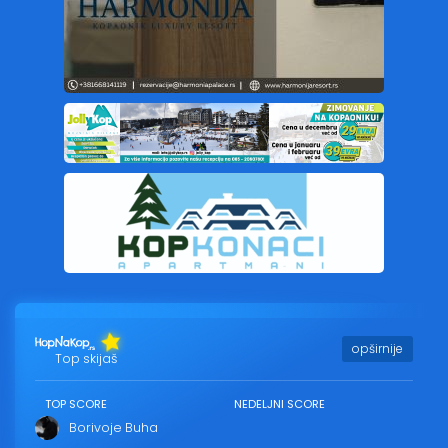
opširnije
Top skijaš
TOP SCORE
NEDELJNI SCORE
Borivoje Buha