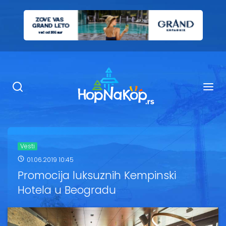
Smeštaj Kopaonik
Ugostiteljstvo
Sadržaj
Kop Info
Vesti
01.06.2019 10:45
Ski info
Promocija luksuznih Kempinski
Hotela u Beogradu
Ski škole
Ski renta