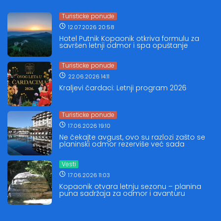
Turisticke ponude
12.07.2026 20:58
Hotel Putnik Kopaonik otkriva formulu za
savršen letnji odmor i spa opuštanje
Turisticke ponude
22.06.2026 14:11
Kraljevi čardaci: Letnji program 2026
Turisticke ponude
17.06.2026 19:10
Ne čekajte avgust, ovo su razlozi zašto se
planinski odmor rezerviše već sada
Vesti
17.06.2026 11:03
Kopaonik otvara letnju sezonu – planina
puna sadržaja za odmor i avanturu