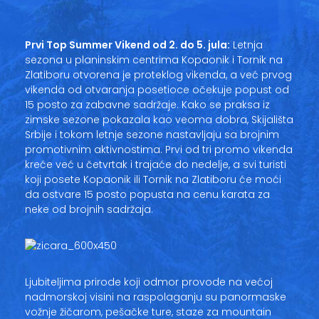
Vesti
Oglasi
Prvi Top Summer Vikend od 2. do 5. jula:
Letnja
sezona u planinskim centrima Kopaonik i Tornik na
Galerija
Zlatiboru otvorena je proteklog vikenda, a već prvog
vikenda od otvaranja posetioce očekuje popust od
15 posto za zabavne sadržaje. Kako se praksa iz
zimske sezone pokazala kao veoma dobra, Skijališta
Srbije i tokom letnje sezone nastavljaju sa brojnim
Copyright© 2020
promotivnim aktivnostima. Prvi od tri promo vikenda
HopNaKop
kreće već u četvrtak i trajaće do nedelje, a svi turisti
koji posete Kopaonik ili Tornik na Zlatiboru će moći
da ostvare 15 posto popusta na cenu karata za
neke od brojnih sadržaja.
Ljubiteljima prirode koji odmor provode na većoj
nadmorskoj visini na raspolaganju su panormaske
vožnje žičarom, pešačke ture, staze za mountain