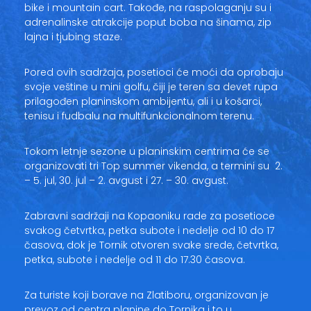
bike i mountain cart. Takođe, na raspolaganju su i
adrenalinske atrakcije poput boba na šinama, zip
lajna i tjubing staze.
Pored ovih sadržaja, posetioci će moći da oprobaju
svoje veštine u mini golfu, čiji je teren sa devet rupa
prilagođen planinskom ambijentu, ali i u košarci,
tenisu i fudbalu na multifunkcionalnom terenu.
Tokom letnje sezone u planinskim centrima će se
organizovati tri Top summer vikenda, a termini su 2.
– 5. jul, 30. jul – 2. avgust i 27. – 30. avgust.
Zabravni sadržaji na Kopaoniku rade za posetioce
svakog četvrtka, petka subote i nedelje od 10 do 17
časova, dok je Tornik otvoren svake srede, četvrtka,
petka, subote i nedelje od 11 do 17.30 časova.
Za turiste koji borave na Zlatiboru, organizovan je
prevoz od centra planine do Tornika i to u