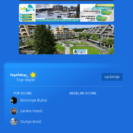
opširnije
Top skijaš
TOP SCORE
NEDELJNI SCORE
Borivoje Buha
Lenka Vasić
Dunja Arsić