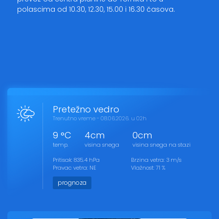
polascima od 10.30, 12.30, 15.00 i 16.30 časova.
Pretežno vedro
Trenutno vreme - 08.06.2026. u 02h
9 °C
4cm
0cm
temp.
visina snega
visina snega na stazi
Pritisak: 835.4 hPa
Brzina vetra: 3 m/s
Pravac vetra: NE
Vlažnost: 71 %
prognoza