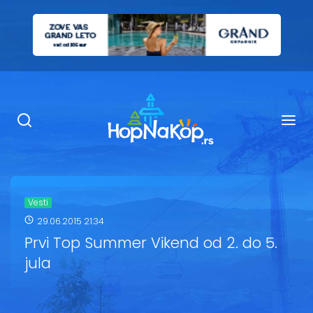
Smeštaj Kopaonik
Ugostiteljstvo
Sadržaj
Kop Info
Vesti
29.06.2015 21:34
Ski info
Prvi Top Summer Vikend od 2. do 5.
jula
Ski škole
Ski renta