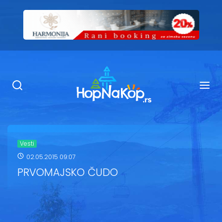
Smeštaj Kopaonik
Ugostiteljstvo
Sadržaj
Kop Info
Vesti
02.05.2015 09:07
Ski info
PRVOMAJSKO ČUDO
Ski škole
Ski renta