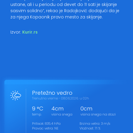
ustane, ali i u periodu od devet do 11 sati je skijanje
sasvim solidno“, rekao je Radojković dodajući da je
za njega Kopaonik pravo mesto za skijanje.
Izvor:
Kurir.rs
Pretežno vedro
Trenutno vreme - 08.06.2026. u 02h
9 °C
4cm
0cm
temp.
visina snega
visina snega na stazi
Pritisak: 835.4 hPa
Brzina vetra: 3 m/s
Pravac vetra: NE
Vlažnost: 71 %