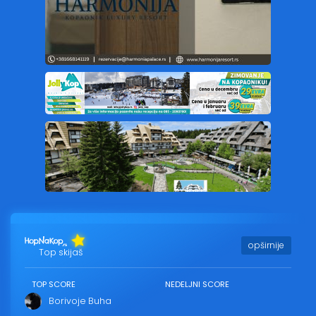
opširnije
Top skijaš
TOP SCORE
NEDELJNI SCORE
Borivoje Buha