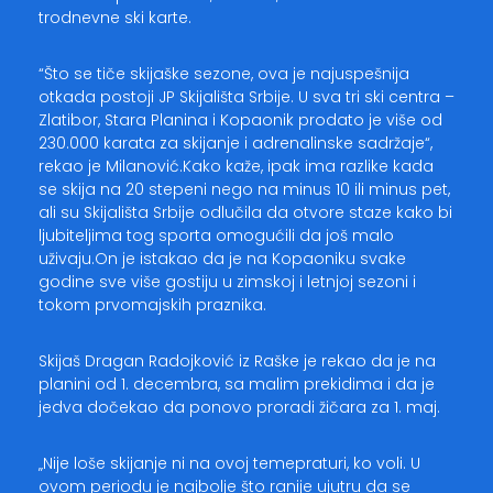
trodnevne ski karte.
“Što se tiče skijaške sezone, ova je najuspešnija
otkada postoji JP Skijališta Srbije. U sva tri ski centra –
Zlatibor, Stara Planina i Kopaonik prodato je više od
230.000 karata za skijanje i adrenalinske sadržaje“,
rekao je Milanović.Kako kaže, ipak ima razlike kada
se skija na 20 stepeni nego na minus 10 ili minus pet,
ali su Skijališta Srbije odlučila da otvore staze kako bi
ljubiteljima tog sporta omogućili da još malo
uživaju.On je istakao da je na Kopaoniku svake
godine sve više gostiju u zimskoj i letnjoj sezoni i
tokom prvomajskih praznika.
Skijaš Dragan Radojković iz Raške je rekao da je na
planini od 1. decembra, sa malim prekidima i da je
jedva dočekao da ponovo proradi žičara za 1. maj.
„Nije loše skijanje ni na ovoj temepraturi, ko voli. U
ovom periodu je najbolje što ranije ujutru da se