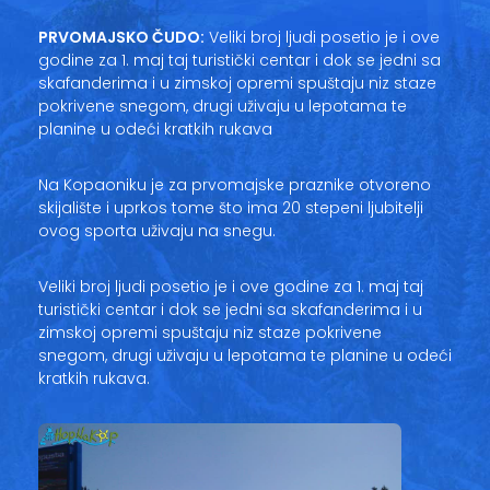
Vesti
PRVOMAJSKO ČUDO:
Veliki broj ljudi posetio je i ove
godine za 1. maj taj turistički centar i dok se jedni sa
Oglasi
skafanderima i u zimskoj opremi spuštaju niz staze
pokrivene snegom, drugi uživaju u lepotama te
Galerija
planine u odeći kratkih rukava
Na Kopaoniku je za prvomajske praznike otvoreno
skijalište i uprkos tome što ima 20 stepeni ljubitelji
Copyright© 2020
ovog sporta uživaju na snegu.
HopNaKop
Veliki broj ljudi posetio je i ove godine za 1. maj taj
turistički centar i dok se jedni sa skafanderima i u
zimskoj opremi spuštaju niz staze pokrivene
snegom, drugi uživaju u lepotama te planine u odeći
kratkih rukava.