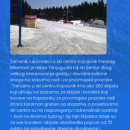
Zamenik rukovodioca ski centra Kopaonik Predrag
Milanović je rekao Tanjugu da taj ski centar zbog
velikog interesovanja gostiju i dovoljne količine
snega na stazama radi i za prvomajske praznike
.”Trenutno u ski centru Kopaonik ima oko 200 skijaša
koji uživaju na stazama, za skijaše i bordere koji
borave na Kopaoniku za prvomajske praznike radi
žičara Karaman greben sa stazama, a posetiocima
ski centra su na raspolaganju i adrenalinski sadržaji
– bob na šinama, tjubing i zip lajn.Skijališta Srbije su
za sve bordere i skijaše obezbedila popust od 70
odsto na poludnevne, dnevne, dvodnevne i