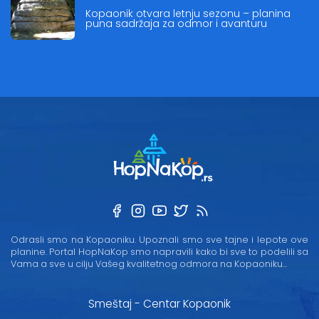
Kopaonik otvara letnju sezonu – planina
puna sadržaja za odmor i avanturu
Odrasli smo na Kopaoniku. Upoznali smo sve tajne i lepote ove
planine. Portal HopNaKop smo napravili kako bi sve to podelili sa
Vama a sve u cilju Vašeg kvalitetnog odmora na Kopaoniku...
Smeštaj - Centar Kopaonik