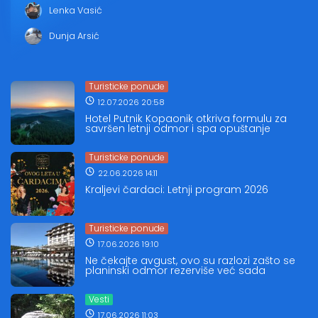
Lenka Vasić
Dunja Arsić
Turisticke ponude
12.07.2026 20:58
Hotel Putnik Kopaonik otkriva formulu za
savršen letnji odmor i spa opuštanje
Turisticke ponude
22.06.2026 14:11
Kraljevi čardaci: Letnji program 2026
Turisticke ponude
17.06.2026 19:10
Ne čekajte avgust, ovo su razlozi zašto se
planinski odmor rezerviše već sada
Vesti
17.06.2026 11:03