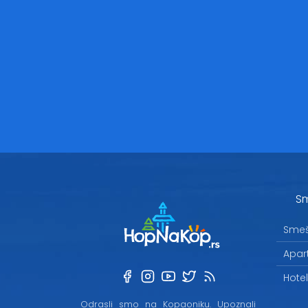
Sm
Smeš
Apar
Hote
Odrasli smo na Kopaoniku. Upoznali