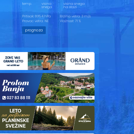
temp.
visina
visina snega
snega
na stazi
Pritisak: 835.4 hPa
Brzina vetra: 3 m/s
Pravac vetra: NE
Vlažnost: 71 %
prognoza