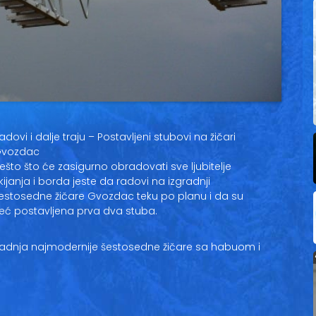
adovi i dalje traju – Postavljeni stubovi na žičari
vozdac
ešto što će zasigurno obradovati sve ljubitelje
kijanja i borda jeste da radovi na izgradnji
estosedne žičare Gvozdac teku po planu i da su
eć postavljena prva dva stuba.
zgradnja najmodernije šestosedne žičare sa habuom i