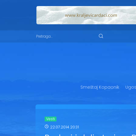
Smeštaj Kopaonik
Ugost
Vesti
22.07.2014 20:31