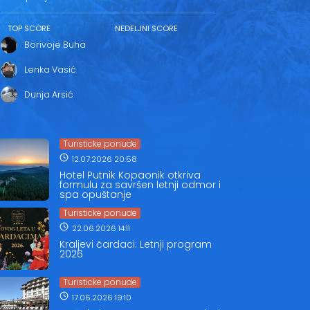
TOP SCORE
NEDELJNI SCORE
Borivoje Buha
Lenka Vasić
Dunja Arsić
Turisticke ponude
12.07.2026 20:58
Hotel Putnik Kopaonik otkriva
formulu za savršen letnji odmor i
spa opuštanje
Turisticke ponude
22.06.2026 14:11
Kraljevi čardaci: Letnji program
2026
Turisticke ponude
17.06.2026 19:10