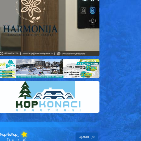
opširnije
Top skijaš