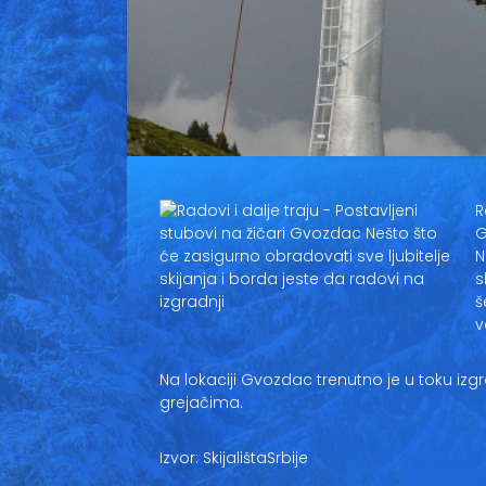
R
G
N
s
š
v
Na lokaciji Gvozdac trenutno je u toku i
grejačima.
Izvor: SkijalištaSrbije