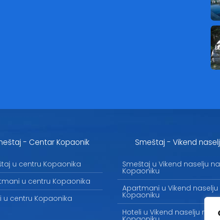
eštaj - Centar Kopaonik
Smeštaj - Vikend nasel
taj u centru Kopaonika
Smeštaj u Vikend naselju na
Kopaoniku
tmani u centru Kopaonika
Apartmani u Vikend naselju
Kopaoniku
li u centru Kopaonika
Hoteli u Vikend naselju na
Kopaoniku