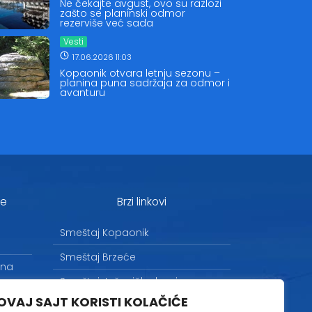
Ne čekajte avgust, ovo su razlozi
zašto se planinski odmor
rezerviše već sada
Vesti
17.06.2026 11:03
Kopaonik otvara letnju sezonu –
planina puna sadržaja za odmor i
avanturu
je
Brzi linkovi
Smeštaj Kopaonik
Smeštaj Brzeće
 na
Smeštaj Jošanička banja
OVAJ SAJT KORISTI KOLAČIĆE
Uslovi korišćenja