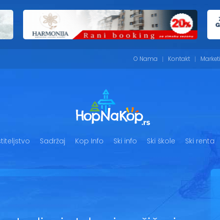
O Nama
Kontakt
Market
iteljstvo
Sadržaj
Kop Info
Ski info
Ski škole
Ski renta