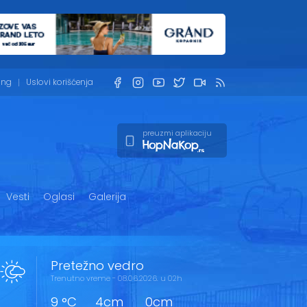
ing
Uslovi korišćenja
preuzmi aplikaciju
Vesti
Oglasi
Galerija
Pretežno vedro
Trenutno vreme - 08.06.2026. u 02h
9 °C
4cm
0cm