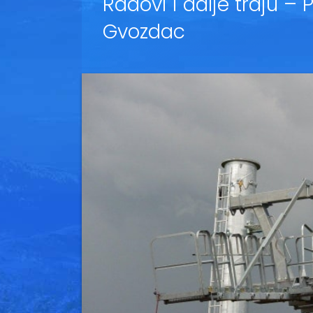
Radovi i dalje traju – 
Gvozdac