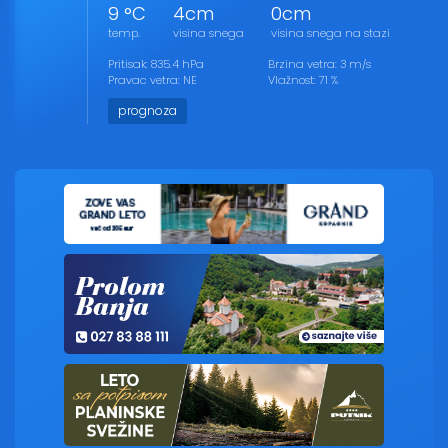
9 °C
4cm
0cm
temp.
visina snega
visina snega na stazi
Pritisak: 835.4 hPa
Brzina vetra: 3 m/s
Pravac vetra: NE
Vlažnost: 71 %
prognoza