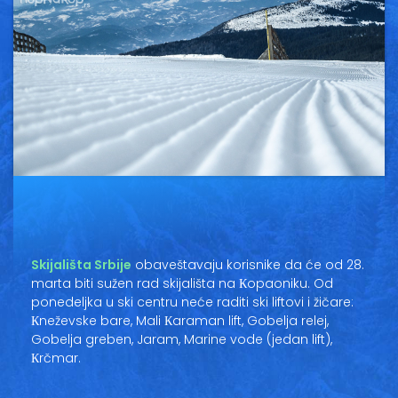
Vesti
Oglasi
Galerija
Copyright© 2020
HopNaKop
Skijališta Srbije
obaveštavaju korisnike da će od 28.
marta biti sužen rad skijališta na Кopaoniku. Od
ponedeljka u ski centru neće raditi ski liftovi i žičare:
Кneževske bare, Mali Кaraman lift, Gobelja relej,
Gobelja greben, Jaram, Marine vode (jedan lift),
Кrčmar.