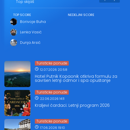
Top skijaš
TOP SCORE
NEDELJNI SCORE
Borivoje Buha
Lenka Vasić
Dunja Arsić
Turisticke ponude
12.07.2026 20:58
Hotel Putnik Kopaonik otkriva formulu za
savršen letnji odmor i spa opuštanje
Turisticke ponude
22.06.2026 14:11
Kraljevi čardaci: Letnji program 2026
Turisticke ponude
17.06.2026 19:10