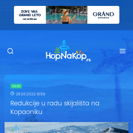
Smeštaj Kopaonik
Ugostiteljstvo
Sadržaj
Kop Info
Vesti
26.03.2022 13:59
Ski info
Redukcije u radu skijališta na
Kopaoniku
Ski škole
Ski renta