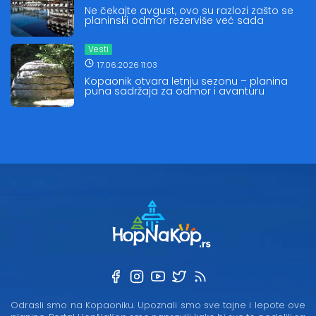
Ne čekajte avgust, ovo su razlozi zašto se
planinski odmor rezerviše već sada
Vesti
17.06.2026 11:03
Kopaonik otvara letnju sezonu – planina
puna sadržaja za odmor i avanturu
Odrasli smo na Kopaoniku. Upoznali smo sve tajne i lepote ove