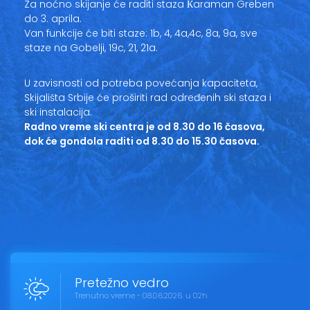
Za noćno skijanje će raditi staza Кaraman Greben
do 3. aprila.
Van funkcije će biti staze: 1b, 4, 4a,4c, 8a, 9a, sve
staze na Gobelji, 19c, 21, 21a.
U zavisnosti od potreba povećanja kapaciteta,
Skijališta Srbije će proširiti rad određenih ski staza i
ski instalacija.
Radno vreme ski centra je od 8.30 do 16 časova,
dok će gondola raditi od 8.30 do 15.30 časova.
Pretežno vedro
Trenutno vreme - 08.06.2026. u 02h