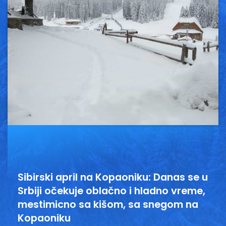
Vesti
Oglasi
Galerija
Copyright© 2020
HopNaKop
Sibirski april na Kopaoniku: Danas se u
Srbiji očekuje oblačno i hladno vreme,
mestimicno sa kišom, sa snegom na
Kopaoniku