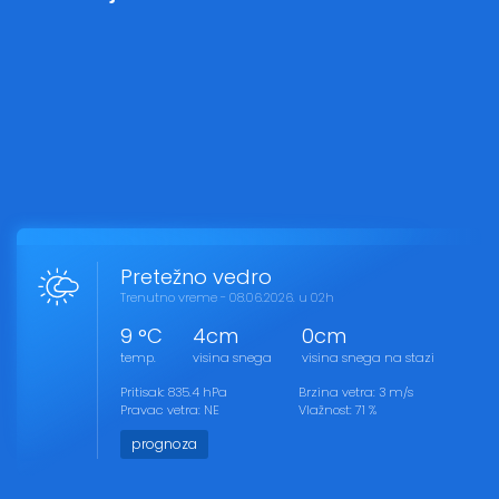
Pretežno vedro
Trenutno vreme - 08.06.2026. u 02h
9 °C
4cm
0cm
temp.
visina snega
visina snega na stazi
Pritisak: 835.4 hPa
Brzina vetra: 3 m/s
Pravac vetra: NE
Vlažnost: 71 %
prognoza