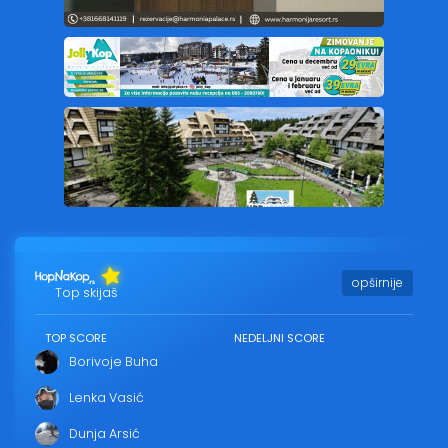
opširnije
Top skijaš
TOP SCORE
NEDELJNI SCORE
Borivoje Buha
Lenka Vasić
Dunja Arsić