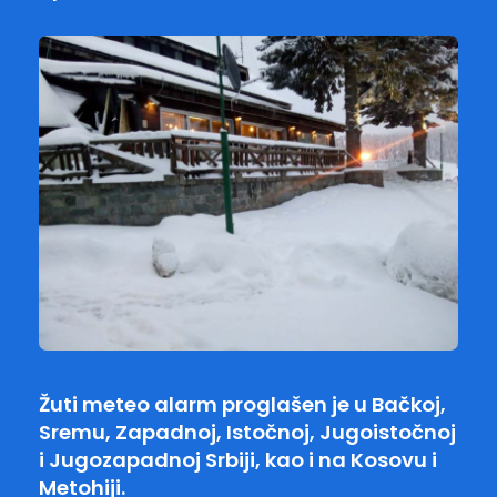
Žuti meteo alarm proglašen je u Bačkoj,
Sremu, Zapadnoj, Istočnoj, Jugoistočnoj
i Jugozapadnoj Srbiji, kao i na Kosovu i
Metohiji.