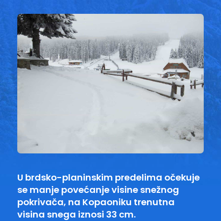
U brdsko-planinskim predelima očekuje
se manje povećanje visine snežnog
pokrivača, na Kopaoniku trenutna
visina snega iznosi 33 cm.