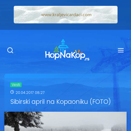
Smeštaj Kopaonik
Ugostiteljstvo
Sadržaj
Kop Info
Vesti
20.04.2017 08:27
Ski info
Sibirski april na Kopaoniku (FOTO)
Ski škole
Ski renta