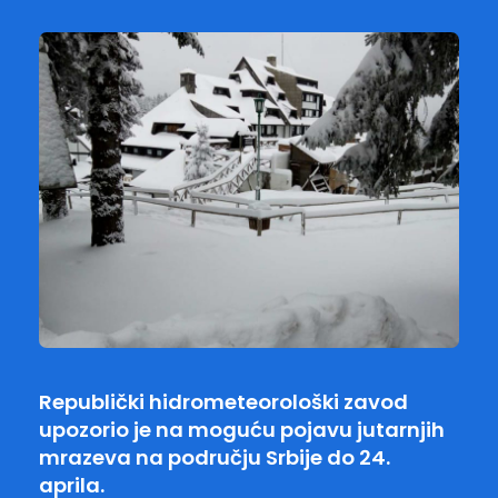
Republički hidrometeorološki zavod
upozorio je na moguću pojavu jutarnjih
mrazeva na području Srbije do 24.
aprila.