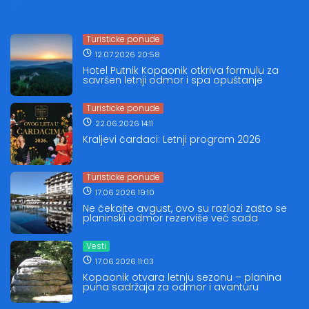
Turisticke ponude
12.07.2026 20:58
Hotel Putnik Kopaonik otkriva formulu za
savršen letnji odmor i spa opuštanje
Turisticke ponude
22.06.2026 14:11
Kraljevi čardaci: Letnji program 2026
Turisticke ponude
17.06.2026 19:10
Ne čekajte avgust, ovo su razlozi zašto se
planinski odmor rezerviše već sada
Vesti
17.06.2026 11:03
Kopaonik otvara letnju sezonu – planina
puna sadržaja za odmor i avanturu