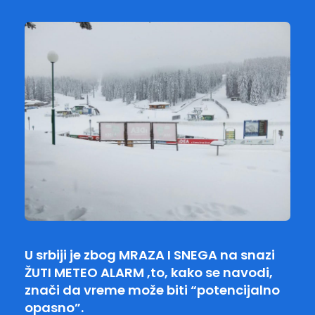
U srbiji je zbog MRAZA I SNEGA na snazi
ŽUTI METEO ALARM ,to, kako se navodi,
znači da
vreme može biti “potencijalno
opasno”.