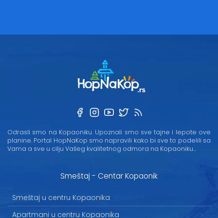
Odrasli smo na Kopaoniku. Upoznali smo sve tajne i lepote ove
planine. Portal HopNaKop smo napravili kako bi sve to podelili sa
Vama a sve u cilju Vašeg kvalitetnog odmora na Kopaoniku...
Smeštaj - Centar Kopaonik
Smeštaj u centru Kopaonika
Apartmani u centru Kopaonika