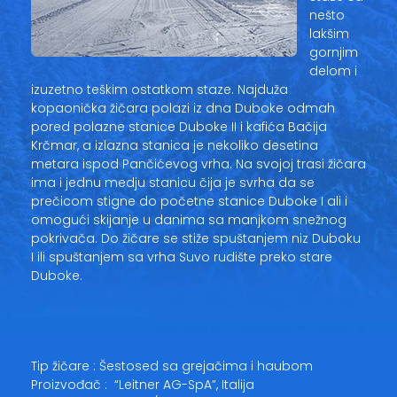
nešto
lakšim
gornjim
delom i
izuzetno teškim ostatkom staze. Najduža
kopaonička žičara polazi iz dna Duboke odmah
pored polazne stanice Duboke II i kafića Bačija
Krčmar, a izlazna stanica je nekoliko desetina
metara ispod Pančićevog vrha. Na svojoj trasi žičara
ima i jednu medju stanicu čija je svrha da se
prečicom stigne do početne stanice Duboke I ali i
omogući skijanje u danima sa manjkom snežnog
pokrivača. Do žičare se stiže spuštanjem niz Duboku
I ili spuštanjem sa vrha Suvo rudište preko stare
Duboke.
Tip žičare : Šestosed sa grejačima i haubom
Proizvođač : “Leitner AG-SpA”, Italija