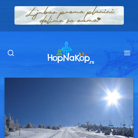
Smeštaj Kopaonik
Ugostiteljstvo
Sadržaj
Kop Info
Ski info
Ski škole
Ski renta