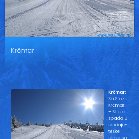
Vesti
Oglasi
Galerija
Krčmar
Copyright© 2020
HopNaKop
Krčmar:
Ski Staza
Krčmar
– Staza
spada u
srednje-
teške
staze sa