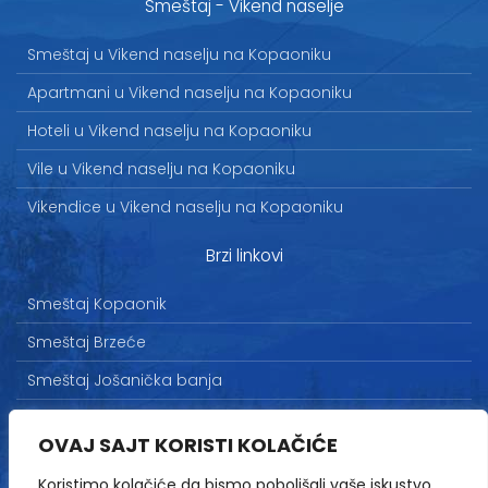
Smeštaj - Vikend naselje
Smeštaj u Vikend naselju na Kopaoniku
Apartmani u Vikend naselju na Kopaoniku
Hoteli u Vikend naselju na Kopaoniku
Vile u Vikend naselju na Kopaoniku
Vikendice u Vikend naselju na Kopaoniku
Brzi linkovi
Smeštaj Kopaonik
Smeštaj Brzeće
Smeštaj Jošanička banja
Uslovi korišćenja
OVAJ SAJT KORISTI KOLAČIĆE
Marketing
Koristimo kolačiće da bismo poboljšali vaše iskustvo