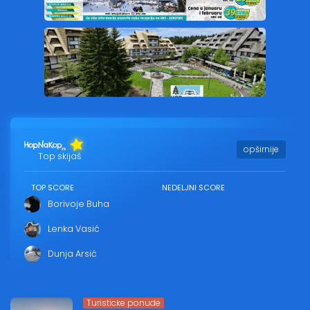
opširnije
Top skijaš
TOP SCORE
NEDELJNI SCORE
Borivoje Buha
Lenka Vasić
Dunja Arsić
Turisticke ponude