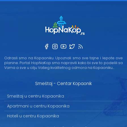
Odrasli smo na Kopaoniku. Upoznali smo sve tajne i lepote ove
planine. Portal HopNaKop smo napravili kako bi sve to podelili sa
Vama a sve u cilju Vašeg kvalitetnog odmora na Kopaoniku...
Smeštaj - Centar Kopaonik
Smeštaj u centru Kopaonika
Apartmani u centru Kopaonika
Hoteli u centru Kopaonika