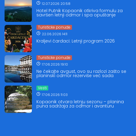
12.07.2026 20:58
Hotel Putnik Kopaonik otkriva formulu za
savršen letnji odmor i spa opuštanje
Turisticke ponude
22.06.2026 14:11
Kraljevi čardaci: Letnji program 2026
Turisticke ponude
17.06.2026 19:10
Ne čekajte avgust, ovo su razlozi zašto se
planinski odmor rezerviše već sada
Vesti
17.06.2026 11:03
Kopaonik otvara letnju sezonu – planina
puna sadržaja za odmor i avanturu