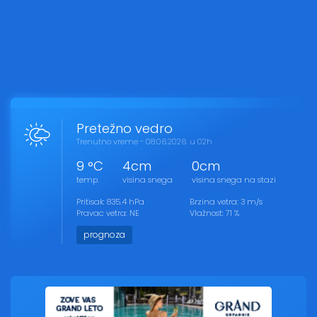
Pretežno vedro
Trenutno vreme - 08.06.2026. u 02h
9 °C
4cm
0cm
temp.
visina snega
visina snega na stazi
Pritisak: 835.4 hPa
Brzina vetra: 3 m/s
Pravac vetra: NE
Vlažnost: 71 %
prognoza