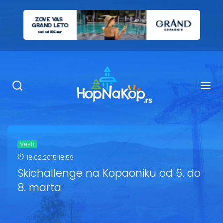
Smeštaj Kopaonik
Ugostiteljstvo
Sadržaj
Kop Info
Vesti
18.02.2015 18:59
Ski info
Skichallenge na Kopaoniku od 6. do
8. marta
Ski škole
Ski renta