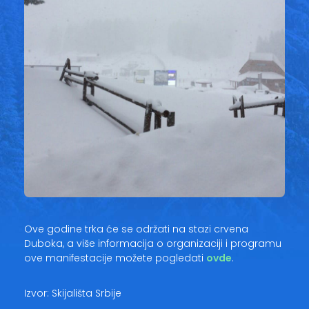
Ove godine trka će se održati na stazi crvena
Duboka, a više informacija o organizaciji i programu
ove manifestacije možete pogledati
ovde
.
Izvor: Skijališta Srbije