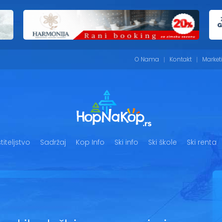
O Nama
Kontakt
Market
iteljstvo
Sadržaj
Kop Info
Ski info
Ski škole
Ski renta