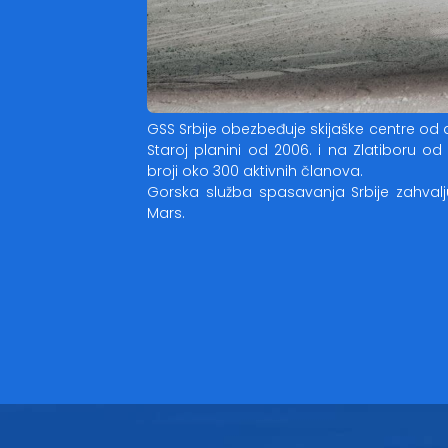
GSS Srbije obezbeđuje skijaške centre od
Staroj planini od 2006. i na Zlatiboru 
broji oko 300 aktivnih članova.
Gorska služba spasavanja Srbije zahvalj
Mars.