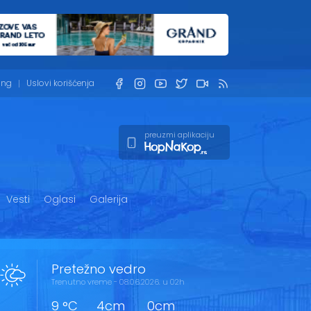
ing
Uslovi korišćenja
preuzmi aplikaciju
Vesti
Oglasi
Galerija
Pretežno vedro
Trenutno vreme - 08.06.2026. u 02h
9 °C
4cm
0cm