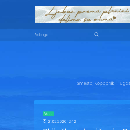
Smeštaj Kopaonik
Ugost
Vesti
21.02.2020 12:42