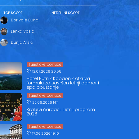
TOP SCORE
NEDELJNI SCORE
Borivoje Buha
Lenka Vasić
Dunja Arsić
Turisticke ponude
12.07.2026 20:58
Hotel Putnik Kopaonik otkriva
formulu za savršen letnji odmor i
spa opuštanje
Turisticke ponude
22.06.2026 14:11
Kraljevi čardaci: Letnji program
2026
Turisticke ponude
17.06.2026 19:10