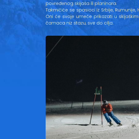
povređenog skijaša ili planinara.
Takmičiće se spasioci iz Srbije, Rumunije, 
Oni će svoje umeće prikazati u skijaškim i
čamaca niz stazu, sve do cilja.