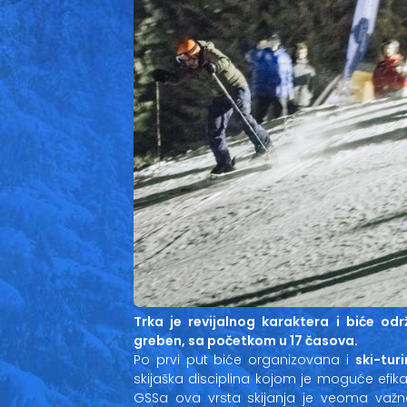
Trka je revijalnog karaktera i biće o
greben, sa početkom u 17 časova.
Po prvi put biće organizovana i
ski-tur
skijaška disciplina kojom je moguće ef
GSSa ova vrsta skijanja je veoma važ