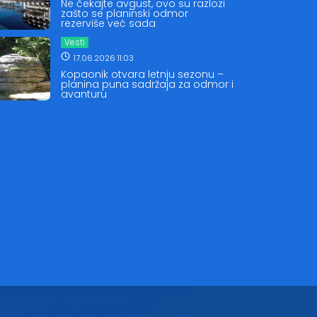
Ne čekajte avgust, ovo su razlozi
zašto se planinski odmor
rezerviše već sada
Vesti
17.06.2026 11:03
Kopaonik otvara letnju sezonu –
planina puna sadržaja za odmor i
avanturu