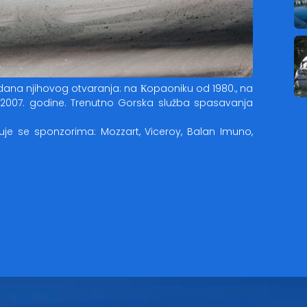
 dana njihovog otvaranja: na Кopaoniku od 1980., na
od 2007. godine. Trenutno Gorska služba spasavanja
uje se sponzorima: Mozzart, Viceroy, Balan Imuno,