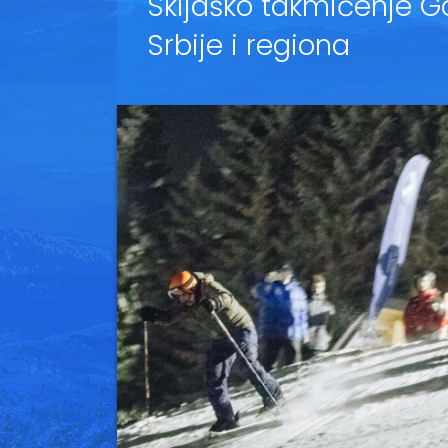
Skijaško takmičenje Go
Srbije i regiona