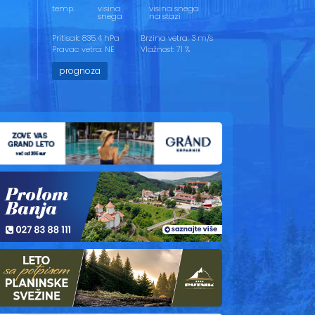
temp.
visina
visina snega
snega
na stazi
Pritisak: 835.4 hPa
Brzina vetra: 3 m/s
Pravac vetra: NE
Vlažnost: 71 %
prognoza