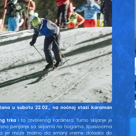
držana u subotu 22.02., na noćnoj stazi Кaraman
ing trka
i to otvorenog karaktera. Turno skijanje je
ikasno penjanje sa skijama na nogama. Spasiocima
na jer može znatno da smanji vreme dolaska do