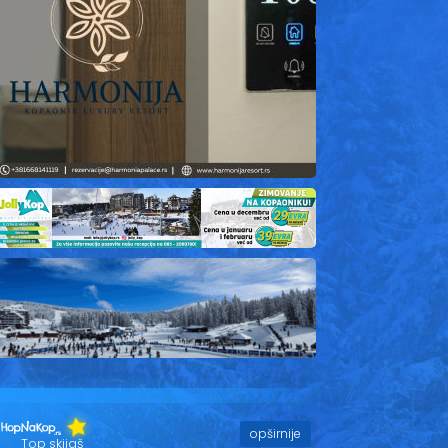
opširnije
Top skijaš