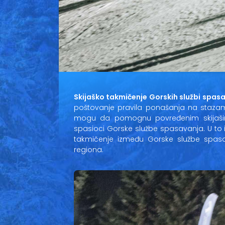
Skijaško takmičenje Gorskih službi spasav
poštovanje pravila ponašanja na stazama
mogu da pomognu povređenim skijaši
spasioci Gorske službe spasavanja. U to 
takmičenje između Gorske službe spasav
regiona.