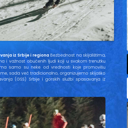
anja iz Srbije i regiona
Bezbednost na skijalištima,
 i važnost obučenih ljudi koji u svakom trenutku
ma samo su neke od vrednosti koje promovišu
ime, sada već tradicionalno, organizujemo skijaško
anja (GSS) Srbije i gorskih službi spasavanja iz