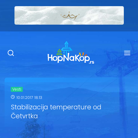
Smeštaj Kopaonik
Ugostiteljstvo
Sadržaj
Kop Info
Vesti
10.01.2017 18:13
Ski info
Stabilizacija temperature od
Četvrtka
Ski škole
Ski renta