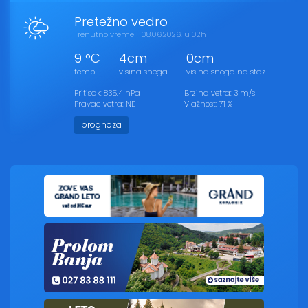
Pretežno vedro
Trenutno vreme - 08.06.2026. u 02h
9 °C
4cm
0cm
temp.
visina snega
visina snega na stazi
Pritisak: 835.4 hPa
Brzina vetra: 3 m/s
Pravac vetra: NE
Vlažnost: 71 %
prognoza