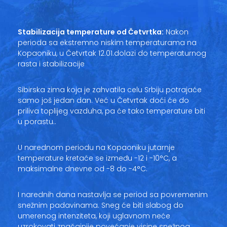
Vesti
Oglasi
Stabilizacija temperature od Četvrtka:
Nakon
perioda sa ekstremno niskim temperaturama na
Galerija
Kopaoniku, u Četvrtak 12.01.dolazi do temperaturnog
rasta i stabilizacije
Sibirska zima koja je zahvatila celu Srbiju potrajaće
Copyright© 2020
samo još jedan dan. Već u Četvrtak doći će do
HopNaKop
priliva toplijeg vazduha, pa će tako temperature biti
u porastu..
U narednom periodu na Kopaoniku jutarnje
temperature kretaće se između -12 i -10°C, a
maksimalne dnevne od -8 do -4°C.
I narednih dana nastavlja se period sa povremenim
snežnim padavinama. Sneg će biti slabog do
umerenog intenziteta, koji uglavnom neće
uzrokovati značajnije povećanje visine snežnog