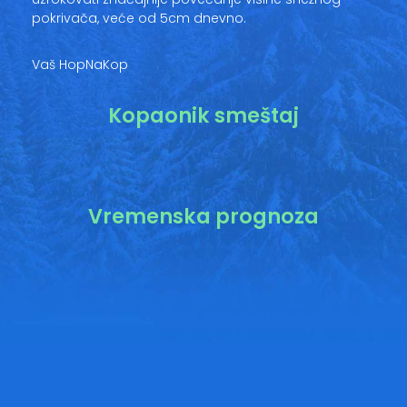
pokrivača, veće od 5cm dnevno.
Vaš HopNaKop
Kopaonik smeštaj
Vremenska prognoza