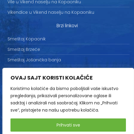
Vile u Vikend naselju na Kopaoniku
Vikendice u Vikend naselju na Kopaoniku
Brzi linkovi
Smeštaj Kopaonik
Smeštaj Brzeće
Smeštaj Jošanička banja
Uslovi korišćenja
OVAJ SAJT KORISTI KOLAČIĆE
Marketing
Koristimo kolačiće da bismo poboljšali vaše iskustvo
Politika privatnosti
pregledanja, prikazivali personalizovane oglase ili
Kontakt
sadržaj i analizirali naš saobraćaj. Klikom na „Prihvati
sve“, pristajete na našu upotrebu kolačića.
Copyright© 2013-2026 | HopNaKop
Prihvati sve
Sva prava zadržana / All rights reserved