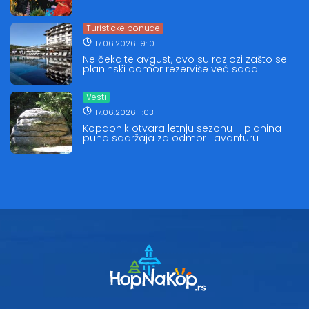
Turisticke ponude
17.06.2026 19:10
Ne čekajte avgust, ovo su razlozi zašto se
planinski odmor rezerviše već sada
Vesti
17.06.2026 11:03
Kopaonik otvara letnju sezonu – planina
puna sadržaja za odmor i avanturu