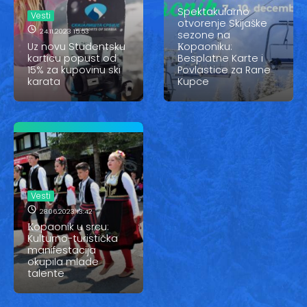
Vesti
Spektakularno
Vesti
otvorenje Skijaške
Oglasi
24.11.2023 15:53
sezone na
Uz novu Studentsku
Кopaoniku:
karticu popust od
Besplatne Karte i
Galerija
15% za kupovinu ski
Povlastice za Rane
karata
Kupce
Copyright© 2020
HopNaKop
Vesti
28.06.2023 13:42
Кopaonik u srcu:
Kulturno-turistička
manifestacija
okupila mlade
talente