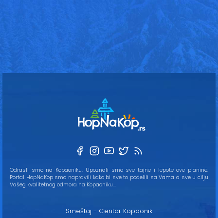
Odrasli smo na Kopaoniku. Upoznali smo sve tajne i lepote ove planine.
Portal HopNaKop smo napravili kako bi sve to podelili sa Vama a sve u cilju
Vašeg kvalitetnog odmora na Kopaoniku...
Smeštaj - Centar Kopaonik