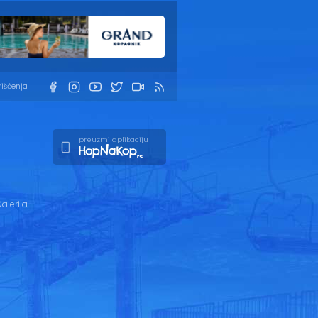
rišćenja
preuzmi aplikaciju
alerija