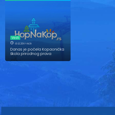
Vesti
13.12.2017 15:31
Danas je počela Kopaonička
škola prirodnog prava