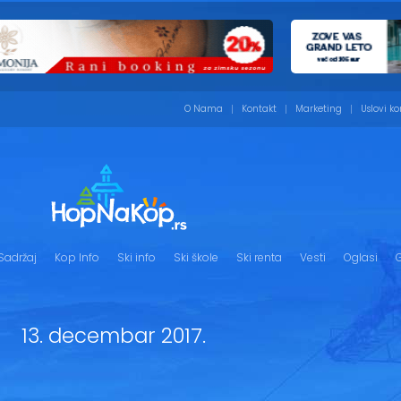
O Nama
Kontakt
Marketing
Uslovi ko
Sadržaj
Kop Info
Ski info
Ski škole
Ski renta
Vesti
Oglasi
G
13. decembar 2017.