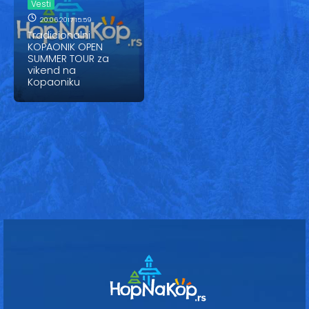
Vesti
Vesti
20.06.2017 15:59
Oglasi
Tradicionalni
KOPAONIK OPEN
SUMMER TOUR za
Galerija
vikend na
Kopaoniku
Copyright© 2020
HopNaKop