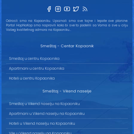
Odrasli smo na Kopaoniku. Upoznali smo sve tajne i lepote ove planine.
Portal HopNaKop smo napravili kako bi sve to podelili sa Vama a sve u cilju
Vašeg kvalitetnog odmora na Kopaoniku...
Smeštaj - Centar Kopaonik
Smeštaj u centru Kopaonika
Apartmani u centru Kopaonika
Hoteli u centru Kopaonika
Smeštaj - Vikend naselje
Smeštaj u Vikend naselju na Kopaoniku
Apartmani u Vikend naselju na Kopaoniku
Hoteli u Vikend naselju na Kopaoniku
Vile u Vikend naselju na Kopaoniku