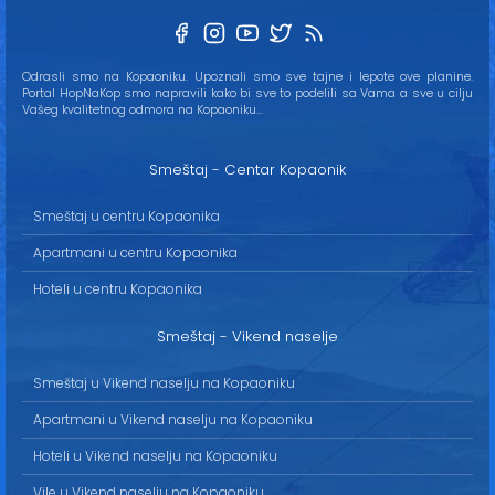
Odrasli smo na Kopaoniku. Upoznali smo sve tajne i lepote ove planine.
Portal HopNaKop smo napravili kako bi sve to podelili sa Vama a sve u cilju
Vašeg kvalitetnog odmora na Kopaoniku...
Smeštaj - Centar Kopaonik
Smeštaj u centru Kopaonika
Apartmani u centru Kopaonika
Hoteli u centru Kopaonika
Smeštaj - Vikend naselje
Smeštaj u Vikend naselju na Kopaoniku
Apartmani u Vikend naselju na Kopaoniku
Hoteli u Vikend naselju na Kopaoniku
Vile u Vikend naselju na Kopaoniku