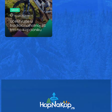
Vesti
Vesti
Oglasi
02.08.2021 15:28
Učestvujte u
Galerija
tradicionalnalnoj 3S
trci na Kopaoniku
Copyright© 2020
HopNaKop