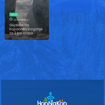
Vesti
Oglasi
Vesti
22.11.2018 10:47
Galerija
Skijalište na
Kopaoniku bogatije
za 2 km staza
Copyright© 2020
HopNaKop