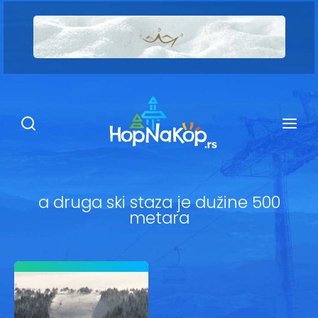
Smeštaj Kopaonik
Ugostiteljstvo
Sadržaj
Kop Info
a druga ski staza je dužine 500
metara
Ski info
Ski škole
Ski renta