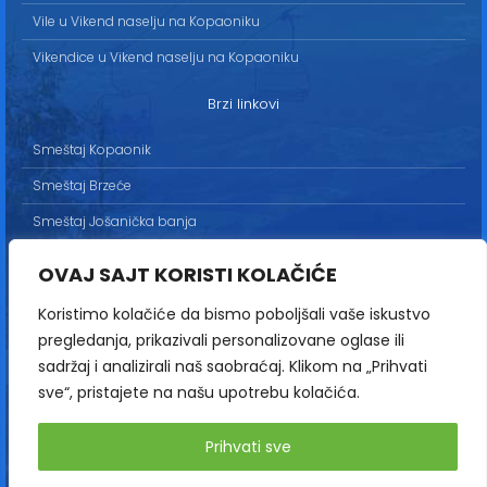
Vile u Vikend naselju na Kopaoniku
Vikendice u Vikend naselju na Kopaoniku
Brzi linkovi
Smeštaj Kopaonik
Smeštaj Brzeće
Smeštaj Jošanička banja
Uslovi korišćenja
OVAJ SAJT KORISTI KOLAČIĆE
Marketing
Koristimo kolačiće da bismo poboljšali vaše iskustvo
Politika privatnosti
pregledanja, prikazivali personalizovane oglase ili
Kontakt
sadržaj i analizirali naš saobraćaj. Klikom na „Prihvati
sve“, pristajete na našu upotrebu kolačića.
Copyright© 2013-2026 | HopNaKop
Prihvati sve
Sva prava zadržana / All rights reserved