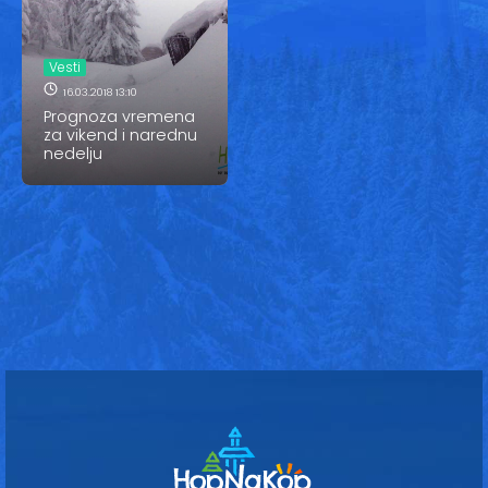
Vesti
Oglasi
Vesti
16.03.2018 13:10
Galerija
Prognoza vremena
za vikend i narednu
nedelju
Copyright© 2020
HopNaKop