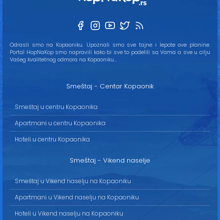
Odrasli smo na Kopaoniku. Upoznali smo sve tajne i lepote ove planine.
Portal HopNaKop smo napravili kako bi sve to podelili sa Vama a sve u cilju
Vašeg kvalitetnog odmora na Kopaoniku...
Smeštaj - Centar Kopaonik
Smeštaj u centru Kopaonika
Apartmani u centru Kopaonika
Hoteli u centru Kopaonika
Smeštaj - Vikend naselje
Smeštaj u Vikend naselju na Kopaoniku
Apartmani u Vikend naselju na Kopaoniku
Hoteli u Vikend naselju na Kopaoniku