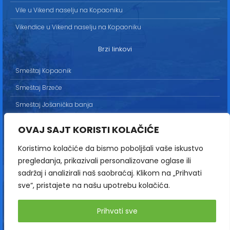
Vile u Vikend naselju na Kopaoniku
Vikendice u Vikend naselju na Kopaoniku
Brzi linkovi
Smeštaj Kopaonik
Smeštaj Brzeće
Smeštaj Jošanička banja
Uslovi korišćenja
OVAJ SAJT KORISTI KOLAČIĆE
Marketing
Koristimo kolačiće da bismo poboljšali vaše iskustvo
Politika privatnosti
pregledanja, prikazivali personalizovane oglase ili
Kontakt
sadržaj i analizirali naš saobraćaj. Klikom na „Prihvati
sve“, pristajete na našu upotrebu kolačića.
Copyright© 2013-2026 | HopNaKop
Prihvati sve
Sva prava zadržana / All rights reserved