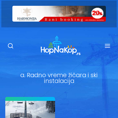
Smeštaj Kopaonik
Ugostiteljstvo
Sadržaj
Kop Info
a. Radno vreme žičara i ski
instalacija
Ski info
Ski škole
Ski renta