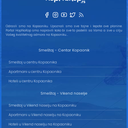
Odrasli smo na Kopaoniku. Upoznali smo sve tajne i lepote ove planine.
Portal HopNaKop smo napravili kako bi sve to podelili sa Vama a sve u cilju
Vašeg kvalitetnog odmora na Kopaoniku...
Smeštaj - Centar Kopaonik
Smeštaj u centru Kopaonika
Apartmani u centru Kopaonika
Hoteli u centru Kopaonika
Smeštaj - Vikend naselje
Smeštaj u Vikend naselju na Kopaoniku
Apartmani u Vikend naselju na Kopaoniku
Hoteli u Vikend naselju na Kopaoniku