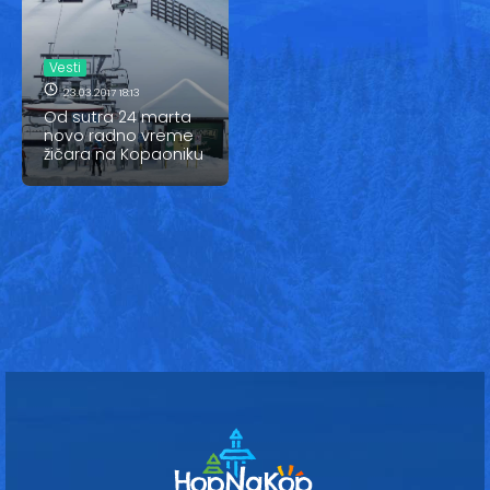
Vesti
Oglasi
Vesti
23.03.2017 18:13
Galerija
Od sutra 24 marta
novo radno vreme
žičara na Kopaoniku
Copyright© 2020
HopNaKop