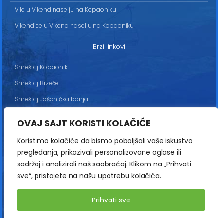
Vile u Vikend naselju na Kopaoniku
Vikendice u Vikend naselju na Kopaoniku
Brzi linkovi
Smeštaj Kopaonik
Smeštaj Brzeće
Smeštaj Jošanička banja
Uslovi korišćenja
OVAJ SAJT KORISTI KOLAČIĆE
Marketing
Koristimo kolačiće da bismo poboljšali vaše iskustvo
Politika privatnosti
pregledanja, prikazivali personalizovane oglase ili
Kontakt
sadržaj i analizirali naš saobraćaj. Klikom na „Prihvati
sve“, pristajete na našu upotrebu kolačića.
Copyright© 2013-2026 | HopNaKop
Prihvati sve
Sva prava zadržana / All rights reserved