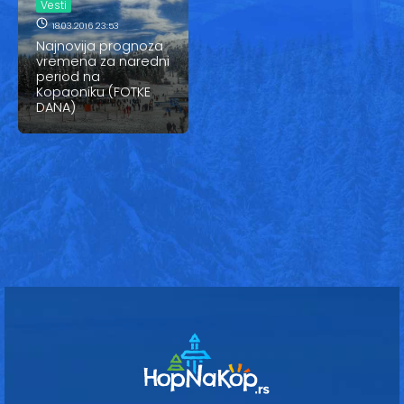
Vesti
Vesti
18.03.2016 23:53
Oglasi
Najnovija prognoza
vremena za naredni
period na
Galerija
Kopaoniku (FOTKE
DANA)
Copyright© 2020
HopNaKop