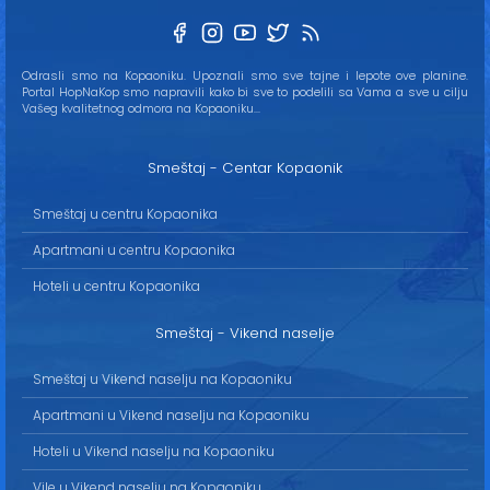
Odrasli smo na Kopaoniku. Upoznali smo sve tajne i lepote ove planine.
Portal HopNaKop smo napravili kako bi sve to podelili sa Vama a sve u cilju
Vašeg kvalitetnog odmora na Kopaoniku...
Smeštaj - Centar Kopaonik
Smeštaj u centru Kopaonika
Apartmani u centru Kopaonika
Hoteli u centru Kopaonika
Smeštaj - Vikend naselje
Smeštaj u Vikend naselju na Kopaoniku
Apartmani u Vikend naselju na Kopaoniku
Hoteli u Vikend naselju na Kopaoniku
Vile u Vikend naselju na Kopaoniku