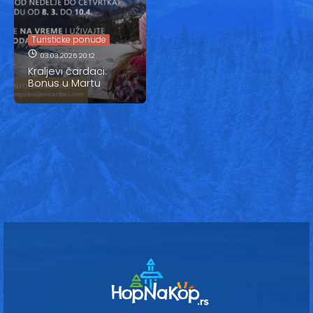
Vesti
Oglasi
Turisticke ponude
03.03.2026 20:12
Galerija
Kraljevi čardaci:
Bonus u Martu
Copyright© 2020
HopNaKop