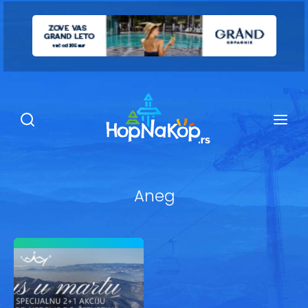
Smeštaj Kopaonik
Ugostiteljstvo
Sadržaj
Kop Info
Aneg
Ski info
Ski škole
Ski renta