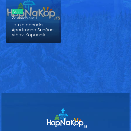
Vesti
Vesti
Oglasi
16.06.2016 16:19
Letnja ponuda
Galerija
Apartmana Sunčani
Vrhovi Kopaonik
Copyright© 2020
HopNaKop