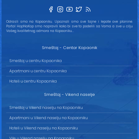
Odrasli smo na Kopaoniku. Upoznali smo sve tajne i lepote ove planine.
Portal HopNaKop smo napravili kako bi sve to podelili sa Vama a sve u cilju
Vašeg kvalitetnog odmora na Kopaoniku...
Smeštaj - Centar Kopaonik
Smeštaj u centru Kopaonika
Apartmani u centru Kopaonika
Hoteli u centru Kopaonika
Smeštaj - Vikend naselje
Smeštaj u Vikend naselju na Kopaoniku
Apartmani u Vikend naselju na Kopaoniku
Hoteli u Vikend naselju na Kopaoniku
Vile u Vikend naselju na Kopaoniku