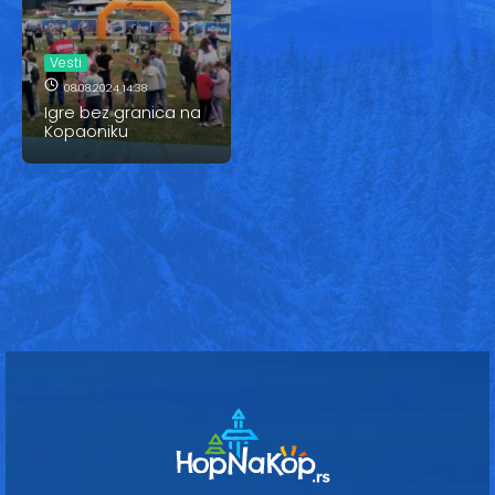
Vesti
Oglasi
Vesti
08.08.2024 14:38
Galerija
Igre bez granica na
Kopaoniku
Copyright© 2020
HopNaKop