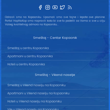
Odrasli smo na Kopaoniku. Upoznali smo sve tajne i lepote ove planine.
Portal HopNaKop smo napravili kako bi sve to podelili sa Vama a sve u cilju
Vašeg kvalitetnog odmora na Kopaoniku...
Smeštaj - Centar Kopaonik
Smeštaj u centru Kopaonika
Apartmani u centru Kopaonika
Hoteli u centru Kopaonika
Smeštaj - Vikend naselje
Smeštaj u Vikend naselju na Kopaoniku
Apartmani u Vikend naselju na Kopaoniku
Hoteli u Vikend naselju na Kopaoniku
Vile u Vikend naselju na Kopaoniku